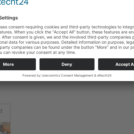
abetes-Management für die Betroffenen, sondern auch die A
achpersonals.
bre 3-System verfügt über den kleinsten Sensor der Welt (kle
ende 5-Cent-Münzen) mit exzellenter Messgenauigkeit. Am 
t er kontinuierlich die ­Zuckerwerte und sendet sie minütli
Der Sensor wird alle 14 Tage mit einem einteiligen Applikato
erarms angebracht. Diese kontinuierliche Glucosemessung i
 optimal, sondern auch für diejenigen mit T2D. Als wichtig
arnung vor bedrohlichen Ereignissen (77 %), der Wegfall bl
ngen (76 %) und eine bessere Verlaufskontrolle (71 %).
sorgungsdruck und Digitalisierung: Was Ärzt:innen zur Zukunft der Diabetesversorgung sagen“ (Veranstalter: