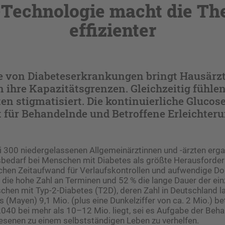
echnologie macht die Th
effizienter
 von Diabeteserkrankungen bringt Hausärz
 ihre Kapazitätsgrenzen. Gleichzeitig fühlen
en stigmatisiert. Die kontinuierliche Gluc
 für Behandelnde und Betroffene Erleichter
 300 niedergelassenen Allgemeinärztinnen und -ärzten erga
bedarf bei Menschen mit Diabetes als größte Herausforder
ichen Zeitaufwand für Verlaufskontrollen und aufwendige 
die hohe Zahl an Terminen und 52 % die lange Dauer der ein
hen mit Typ-2-­Diabetes (T2D), deren Zahl in Deutschland la
 (Mayen) 9,1 Mio. (plus eine Dunkelziffer von ca. 2 Mio.) be
2040 bei mehr als 10–12 Mio. liegt, sei es Aufgabe der Beh
esenen zu einem selbstständigen Leben zu verhelfen.