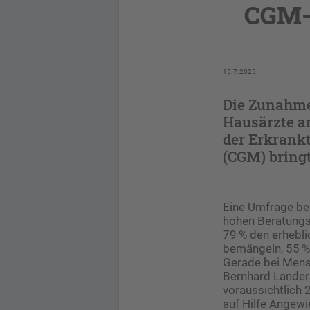
CGM-T
15.7.2025
Die Zunahme
Hausärzte an
der Erkrankt
(CGM) bringt
Eine Umfrage bei
hohen Beratungs
79 % den erhebl
bemängeln, 55 % 
Gerade bei Mensc
Bernhard Landers
voraussichtlich 
auf Hilfe Angewi