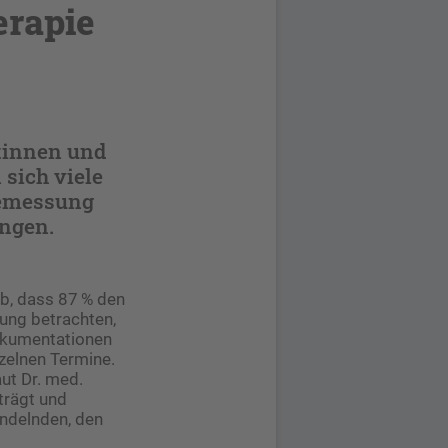
erapie
tinnen und
 sich viele
osemessung
ungen.
b, dass 87 % den
ung betrachten,
Dokumentationen
zelnen Termine.
ut Dr. med.
trägt und
andelnden, den