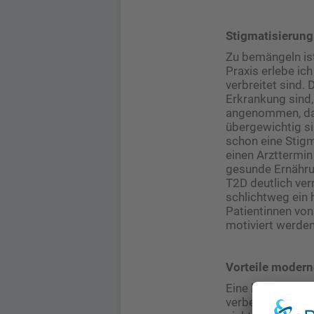
Stigmatisierun
Zu bemängeln ist
Praxis erlebe ic
verbreitet sind.
Erkrankung sind,
angenommen, das
übergewichtig si
schon eine Stigm
einen Arzttermin
gesunde Ernähru
T2D deutlich ver
schlichtweg ein 
Patientinnen von
motiviert werden
Vorteile moder
Eine kontinuier
verbessern und d