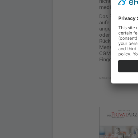
nicht nur das Di
medizinischen F
Das FreeStyle Li
aufeinanderlieg
angebracht, miss
oder Lesegerät. 
Rückseite des Ob
Menschen mit T1D
CGM gelten die W
Fingerstichmessu
Media Roundtable „Zwischen Ver