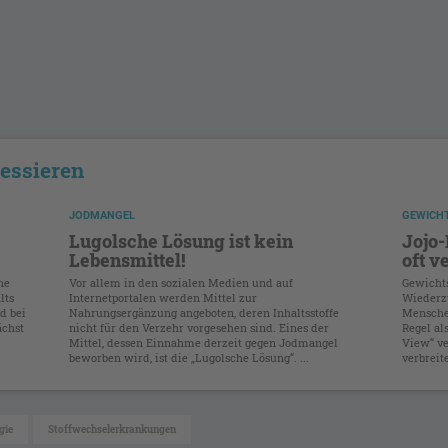
ressieren
JODMANGEL
GEWICH
Lugolsche Lösung ist kein
Jojo-
Lebensmittel!
oft v
ne
Vor allem in den sozialen Medien und auf
Gewicht
lts
Internetportalen werden Mittel zur
Wiederzu
d bei
Nahrungsergänzung angeboten, deren Inhaltsstoffe
Mensche
ächst
nicht für den Verzehr vorgesehen sind. Eines der
Regel al
Mittel, dessen Einnahme derzeit gegen Jodmangel
View“ ve
beworben wird, ist die „Lugolsche Lösung“. ...
verbreit
gie
Stoffwechselerkrankungen