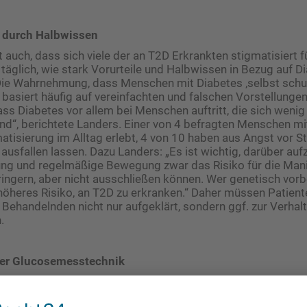
g durch Halbwissen
 auch, dass sich viele der an T2D Erkrankten stigmatisiert f
h täglich, wie stark Vorurteile und Halbwissen in Bezug auf D
 Die Wahrnehmung, dass Menschen mit Diabetes ‚selbst schul
 basiert häufig auf vereinfachten und falschen Vorstellungen
s Diabetes vor allem bei Menschen auftritt, die sich weni
nd“, berichtete Landers. Einer von 4 befragten Menschen mi
atisierung im Alltag erlebt, 4 von 10 haben aus Angst vor S
 ausfallen lassen. Dazu Landers: „Es ist wichtig, darüber auf
ng und regel­mäßige Bewegung zwar das Risiko für die Mani
ringern, aber nicht ausschließen können. Wer genetisch vorbe
höheres Risiko, an T2D zu erkranken.“ Daher müssen Patien
 ­Behandelnden nicht nur aufgeklärt, sondern ggf. zur Verha
.
ner Glucosemesstechnik
liche und „dezente“ Glucosemessung kann die medizinische 
ie Stigmatisierung reduzieren. Der Einsatz solcher CGM-Sys