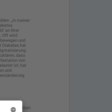
ühlen. „In meiner
iabetes
d‘ an ihrer
. Oft wird
g bewegen und
t Diabetes hat
tigmatisierung
zuklären, dass
festation von
lastet ist, hat
ten und
ltensänderung
Versorgung
teme erleichtert