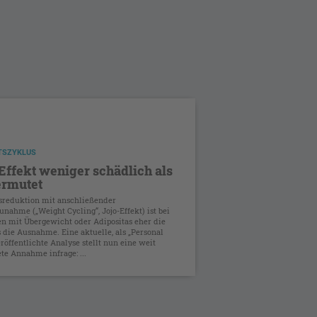
TSZYKLUS
Effekt weniger schädlich als
ermutet
sreduktion mit anschließender
nahme („Weight Cycling“, Jojo-Effekt) ist bei
n mit Übergewicht oder Adipositas eher die
s die Ausnahme. Eine aktuelle, als „Personal
röffentlichte Analyse stellt nun eine weit
ete Annahme infrage: ...