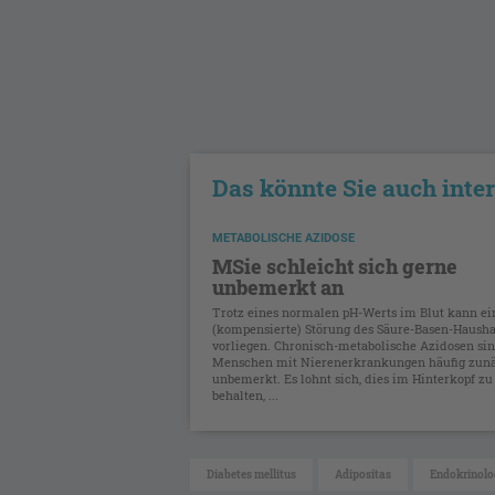
Das könnte Sie auch inte
METABOLISCHE AZIDOSE
MSie schleicht sich gerne
unbemerkt an
Trotz eines normalen pH-Werts im Blut kann ei
(kompensierte) Störung des Säure-Basen-Hausha
vorliegen. Chronisch-metabolische Azidosen sin
Menschen mit Nierenerkrankungen häufig zun
unbemerkt. Es lohnt sich, dies im Hinterkopf zu
behalten, ...
Diabetes mellitus
Adipositas
Endokrinolo