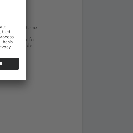
rbeit des
iner als 2
Oberarm
ch auf Smartphone
r an der
st nicht nur für
ste Vorteile der
utiger
 Abbott GmbH)