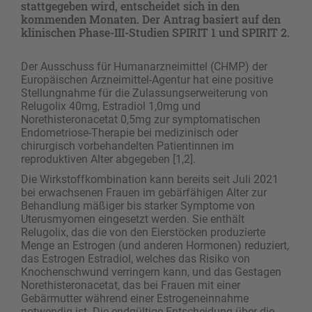
stattgegeben wird, entscheidet sich in den
kommenden Monaten. Der Antrag basiert auf den
klinischen Phase-III-Studien SPIRIT 1 und SPIRIT 2.
Der Ausschuss für Humanarzneimittel (CHMP) der
Europäischen Arzneimittel-Agentur hat eine positive
Stellungnahme für die Zulassungserweiterung von
Relugolix 40mg, Estradiol 1,0mg und
Norethisteronacetat 0,5mg zur symptomatischen
Endometriose-Therapie bei medizinisch oder
chirurgisch vorbehandelten Patientinnen im
reproduktiven Alter abgegeben [1,2].
Die Wirkstoffkombination kann bereits seit Juli 2021
bei erwachsenen Frauen im gebärfähigen Alter zur
Behandlung mäßiger bis starker Symptome von
Uterusmyomen eingesetzt werden. Sie enthält
Relugolix, das die von den Eierstöcken produzierte
Menge an Estrogen (und anderen Hormonen) reduziert,
das Estrogen Estradiol, welches das Risiko von
Knochenschwund verringern kann, und das Gestagen
Norethisteronacetat, das bei Frauen mit einer
Gebärmutter während einer Estrogeneinnahme
notwendig ist. Die endgültige Entscheidung über die