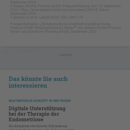
September 2023
2 Gedeon Richter Pharma GmbH. Pressemitteilung vom 15. September
2023. https://www.gedeonrichter.com/en/news/230915; Stand:
September 2023
3 Giudice LC et al., Lancet 2022; 399: 2267–79
Presseinformation „Symptomatische Endometriose-Behandlung.
®
Positive CHMP-Stellungnahme für Ryeqo
“ der Gedeon Richter Pharma
GmbH und Sumitomo Pharma GmbH, September 2023
NICHT GESCHÜTZT
- ANZEIGE -
Das könnte Sie auch
interessieren
MULTIMODALES KONZEPT IN DER PRAXIS
Digitale Unterstützung
bei der Therapie der
Endometriose
Als komplexe chronische Erkrankung