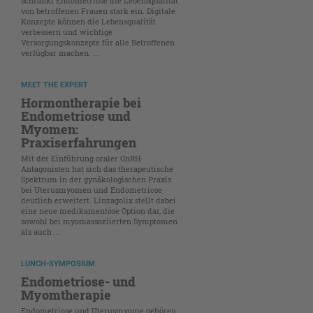
schränkt Endometriose die Lebensqualität
von betroffenen Frauen stark ein. Digitale
Konzepte können die Lebensqualität
verbessern und wichtige
Versorgungskonzepte für alle Betroffenen
verfügbar machen. ...
MEET THE EXPERT
Hormontherapie bei
Endometriose und
Myomen:
Praxiserfahrungen
Mit der Einführung oraler GnRH-
Antagonisten hat sich das therapeutische
Spektrum in der gynäkologischen Praxis
bei Uterusmyomen und Endometriose
deutlich erweitert. Linzagolix stellt dabei
eine neue medikamentöse Option dar, die
sowohl bei myomassoziierten Symptomen
als auch ...
LUNCH-SYMPOSIUM
Endometriose- und
Myomtherapie
Endometriose und Uterusmyome gehören