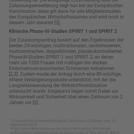
Zulassungserweiterung liegt nun bei der Europäischen
Kommission; diese gilt dann für alle Mitgliedsstaaten
des Europäischen Wirtschaftsraumes und wird noch in
diesem Jahr erwartet [2].
Klinische Phase-III-Studien SPIRIT 1 und SPIRIT 2
Der Zulassungsantrag basiert auf den Ergebnissen der
beiden 24-wöchigen, multinationalen, randomisierten,
multizentrischen, doppelblinden, placebokontrollierten
Phase-III-Studien SPIRIT 1 und SPIRIT 2, an denen
mehr als 1200 Frauen mit mäßigen bis starken
Endometriose-assoziierten Schmerzen teilnahmen
[2,3]. Zudem wurde der Antrag durch eine 80-wöchige,
offene Verlängerungsstudie unterstützt, mit der die
Langzeitanwendung der Wirkstoffkombination
untersucht wurde. Insgesamt liegen somit Daten zur
Wirksamkeit und Sicherheit über einen Zeitraum von 2
Jahren vor [2].
1 Europäische Arzneimittel Agentur. Summary of Opinion vom 14.
September 2023.
https://www.ema.europa.eu/en/documents/smop/chmp-post-
authorisation-summary-positive-opinion-ryeqo-ii-13-g_en.pdf; Stand: