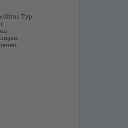
ellitus Typ
er
nen
tragen.
ienen.