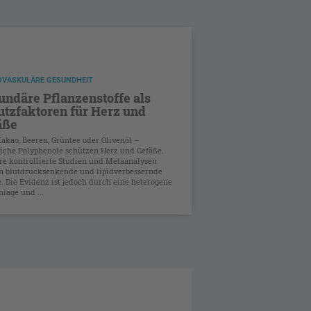
OVASKULÄRE GESUNDHEIT
ndäre Pflanzenstoffe als
utzfaktoren für Herz und
äße
Kakao, Beeren, Grüntee oder Olivenöl –
liche Polyphenole schützen Herz und Gefäße.
e kontrollierte Studien und Metaanalysen
n blutdrucksenkende und lipidverbessernde
e. Die Evidenz ist jedoch durch eine heterogene
nlage und ...