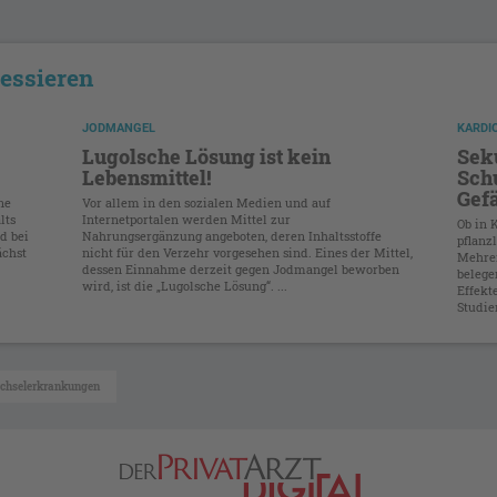
ressieren
JODMANGEL
KARDI
Lugolsche Lösung ist kein
Seku
Lebensmittel!
Sch
Gef
ne
Vor allem in den sozialen Medien und auf
lts
Internetportalen werden Mittel zur
Ob in 
d bei
Nahrungsergänzung angeboten, deren Inhaltsstoffe
pflanz
ächst
nicht für den Verzehr vorgesehen sind. Eines der Mittel,
Mehrer
dessen Einnahme derzeit gegen Jodmangel beworben
belege
wird, ist die „Lugolsche Lösung“. ...
Effekt
Studie
chselerkrankungen