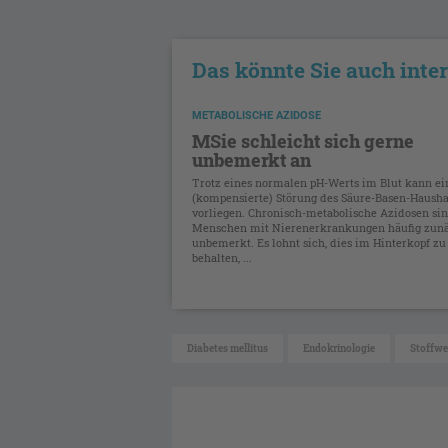
Das könnte Sie auch inte
METABOLISCHE AZIDOSE
MSie schleicht sich gerne
unbemerkt an
Trotz eines normalen pH-Werts im Blut kann ei
(kompensierte) Störung des Säure-Basen-Hausha
vorliegen. Chronisch-metabolische Azidosen sin
Menschen mit Nierenerkrankungen häufig zun
unbemerkt. Es lohnt sich, dies im Hinterkopf zu
behalten, ...
Diabetes mellitus
Endokrinologie
Stoffwe