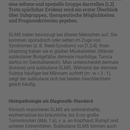
eine seltene und spezielle Gruppe darstellen [1,2].
Trotz spärlicher Evidenz wird ein erster Überblick
über Subgruppen, therapeutische Möglichkeiten
und Prognosekriterien gegeben.
SLMS treten bevorzugt bei älteren Menschen auf. Sie
kommen sporadisch oder selten im Zuge von
Syndromen (z. B. Reed-Syndrom) vor [1,3,4]. Ihren
Ursprung haben sie in glatten Muskelzellen (Wände
subkutaner Blutgefäße, dermale Haarbälge, Tunica
dartos im Genitalbereich). Man unterscheidet dermale
(kutane) und subkutane SLMS. Während der dermale
Subtyp häufiger bei Männern auftritt (m : w = 3 : 1),
zeigt der subkutane sich bei beiden Geschlechtern
gleich häufig.
Histopathologie als Diagnostik-Standard
Klinisch imponieren SLMS als schmerzhafte,
erythematöse bis bräunliche, bis 3 cm große
Tumorknoten (Abb. 1 a), v. a. an Kopfhaut, Rumpf und
unteren Extremitäten. Subkutane SLMS können auch