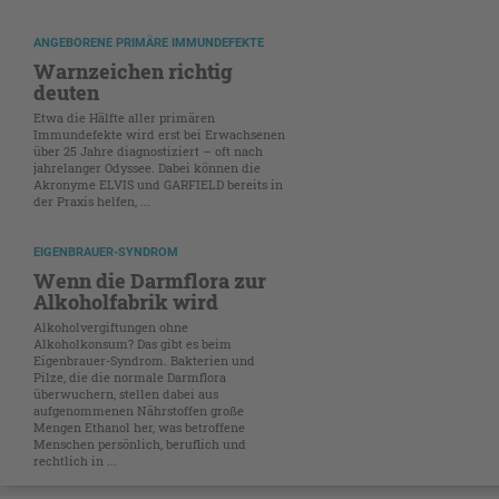
ANGEBORENE PRIMÄRE IMMUNDEFEKTE
Warnzeichen richtig
deuten
Etwa die Hälfte aller primären
Immundefekte wird erst bei Erwachsenen
über 25 Jahre diagnostiziert – oft nach
jahrelanger Odyssee. Dabei können die
Akronyme ELVIS und GARFIELD bereits in
der Praxis helfen, ...
EIGENBRAUER-SYNDROM
Wenn die Darmflora zur
Alkoholfabrik wird
Alkoholvergiftungen ohne
Alkoholkonsum? Das gibt es beim
Eigenbrauer-Syndrom. Bakterien und
Pilze, die die normale Darmflora
überwuchern, stellen dabei aus
aufgenommenen Nährstoffen große
Mengen Ethanol her, was betroffene
Menschen persönlich, beruflich und
rechtlich in ...