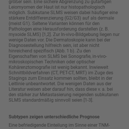
größer sein. Eine sichere Abgrenzung zu gutartigen
Leiomyomen der Haut ist nur histopathologisch
möglich. Subkutane SLMS weisen dabei häufiger eine
stärkere Entdifferenzierung (G2/G3) auf als dermale
(meist G1). Seltene Varianten können für den
Pathologen eine Herausforderung darstellen (z. B.
myxoide SLMS) [1,2]. Zur In-vivo-Bildgebung liegen nur
wenige Daten vor. Die Dermatoskopie kann bei der
Diagnosestellung hilfreich sein, ist aber nicht
hinreichend spezifisch (Abb. 1 b). Zu den
Eigenschaften von SLMS bei ­Sonografie, in-vivo-
mikroskopischen Techniken oder optischer
Kohärenztomografie ist wenig bekannt. ­Inwieweit
Schnittbildverfahren (CT, PET-CT, MRT) im Zuge des
Stagings zum Einsatz kommen sollten, bleibt in der
Leitlinie unbeantwortet. Die wenigen Daten aus der
Literatur weisen aber darauf hin, dass diese v. a. bei
den stärker zur Metastasierung neigenden subkutanen
SLMS standardmäßig sinnvoll seien [1-3].
Subtypen zeigen unterschiedliche Prognose
Eine befriedigende Einteilung im Sinne einer TNM-