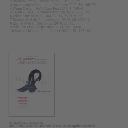
2 Rouhani P et al., Cancer 2008; 113: 616–27
3 Kazlouskaya V et al., Int J Dermatol 2020; 59: 165–72
4 Wang C et al., JAAD Case Rep 2015; 1: 150–2
5 Fauth CT et al., J Cutan Pathol 2010; 37: 269–76
6 Winchester DS et al., JAAD 2014; 71: 919–25
7 Deneve JL et al., Cancer Control 2013; 20: 307–12
8 Zacher M et al., Med Oncol 2018; 35: 135
9 Bitz UPD et al., J Clin Oncol 2011; 29: 10094
10 Saerens M et al., Eur J Cancer 2021; 152: 165–82
Artikel erschienen in
DER PRIVATARZT DERMATOLOGIE Ausgabe 04/2023