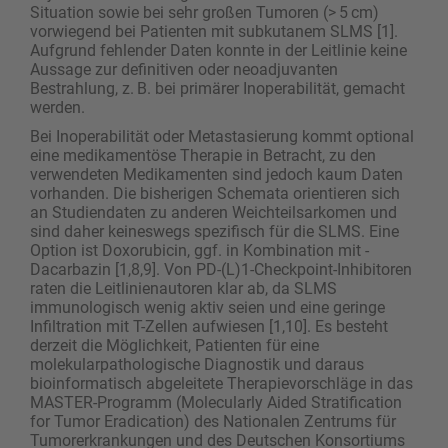
Situation sowie bei sehr großen Tumoren (> 5 cm)
vorwiegend bei Patienten mit subkutanem SLMS [1].
Aufgrund fehlender Daten konnte in der Leitlinie keine
Aussage zur definitiven oder neoadjuvanten
Bestrahlung, z. B. bei primärer Inoperabilität, gemacht
werden.
Bei Inoperabilität oder Metastasierung kommt optional
eine medikamentöse Therapie in Betracht, zu den
verwendeten Medikamenten sind jedoch kaum Daten
vorhanden. Die bisherigen Schemata orientieren sich
an Studiendaten zu anderen Weichteilsarkomen und
sind daher keineswegs spezifisch für die SLMS. Eine
Option ist Doxorubicin, ggf. in Kombination mit ­
Dacarbazin [1,8,9]. Von PD-(L)1-Checkpoint-Inhibitoren
raten die Leitlinienautoren klar ab, da SLMS
immunologisch wenig aktiv seien und eine geringe
Infiltration mit T-Zellen aufwiesen [1,10]. Es besteht
derzeit die Möglichkeit, Patienten für eine
molekularpathologische Diagnostik und daraus
bioinformatisch abgeleitete Therapievorschläge in das
MASTER-Programm (Molecularly Aided Stratification
for Tumor Eradication) des Nationalen Zentrums für
Tumorerkrankungen und des Deutschen Konsortiums