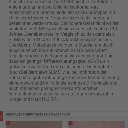
Klassifikation existiert für SLMS nicht. Sie erfolgt in
Anlehnung an andere Weichteilsarkome, was
hinsichtlich der Unterschiede der SLMS-Subtypen mit
völlig verschiedener Prognose jedoch als inadäquat
bezeichnet werden muss. Die höhere Gefährlichkeit der
subkutanen SLMS spiegelt sich in der schlechteren 10-
Jahres-Überlebensrate im Vergleich zu den dermalen
SLMS wider (81 % vs. 100 % krankheitsspezifisches
Überleben). Metastasen wurden in Studien praktisch
ausschließlich bei subkutanen SLMS beobachtet.
Registerstudien aus Skandinavien deuten darauf hin,
dass ein geringer Differenzierungsgrad (G3/4), ein
größerer Lokalbefund und eine höhere Eindringtiefe
(auch bei dermalen SLMS, v. a. bei Infiltration der
Subkutis) signifikant häufiger mit einer Metastasierung
einhergehen und im Falle der geringen Differenzierung
auch mit einem geringeren Gesamtüberleben.
Fernmetastasen treten selten auf, dann bevorzugt in
Lunge und Haut [1-3,5-7].