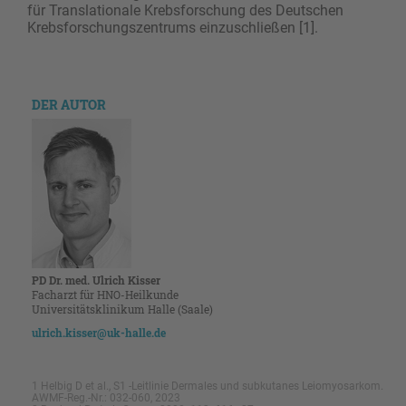
für Translationale Krebsforschung des Deutschen
Krebsforschungszentrums einzuschließen [1].
DER AUTOR
PD Dr. med. Ulrich Kisser
Facharzt für HNO-Heilkunde
Universitätsklinikum Halle (Saale)
ulrich.kisser@uk-halle.de
1 Helbig D et al., S1 -Leitlinie Dermales und subkutanes Leiomyosarkom.
AWMF-Reg.-Nr.: 032-060, 2023