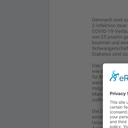
Demnach sind sc
2-Infektion zwar
COVID-19-Verläuf
von 25 positiv g
beatmet und eine
Schwangerschafts
Diabetes sind zu
Das mütterliche 
wie das Auftret
für Mutter und K
werden. Trotz al
möglichst wenig
Management der 
sollten ­z. B. va
Die Diskussion 
emotional geführt
Universitätsklin