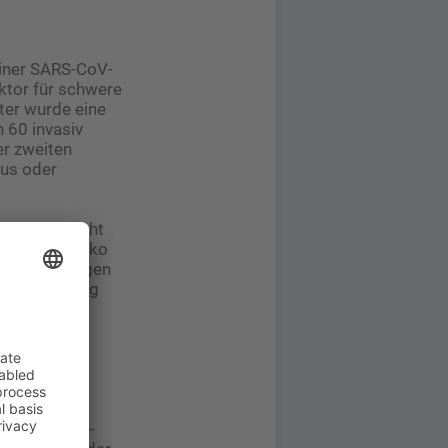
iner SARS-CoV-
ktor für schwere
ter wurde eine
 60 invasiv
er zweiten
nus oder
genauso erhöht
oembolierisiko
rwägung gezogen
die Entbindung
enn das
ng schützt,
 lange und
m
tsche Presse-