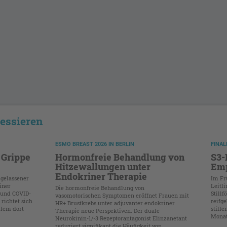
ressieren
ESMO BREAST 2026 IN BERLIN
FINAL
 Grippe
Hormonfreie Behandlung von
S3-L
Hitzewallungen unter
Em
Endokriner Therapie
ugelassener
Im Fr
iner
Leitli
Die hormonfreie Behandlung von
a und COVID-
Stillf
vasomotorischen Symptomen eröffnet Frauen mit
richtet sich
reifg
HR+ Brustkrebs unter adjuvanter endokriner
llem dort
still
Therapie neue Perspektiven. Der duale
Monate
Neurokinin-1/-3 Rezeptorantagonist Elinzanetant
reduziert signifikant die Häufigkeit von ...