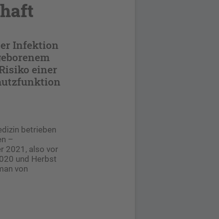
haft
er Infektion
ugeborenem
Risiko einer
hutzfunktion
edizin betrieben
en –
 2021, also vor
 2020 und Herbst
 man von