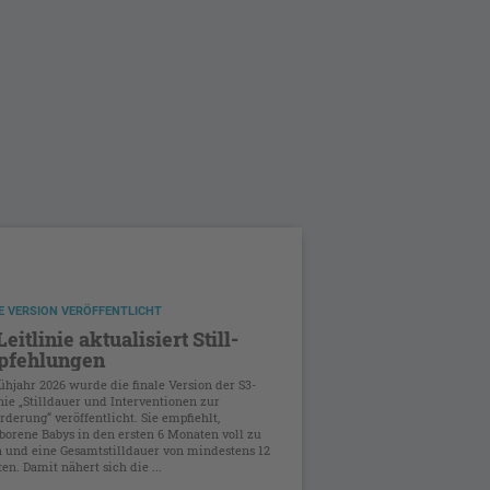
E VERSION VERÖFFENTLICHT
eitlinie aktualisiert Still-
pfehlungen
ühjahr 2026 wurde die finale Version der S3-
nie „Stilldauer und Interventionen zur
örderung“ veröffentlicht. Sie empfiehlt,
eborene Babys in den ersten 6 Monaten voll zu
en und eine Gesamtstilldauer von mindestens 12
n. Damit nähert sich die ...