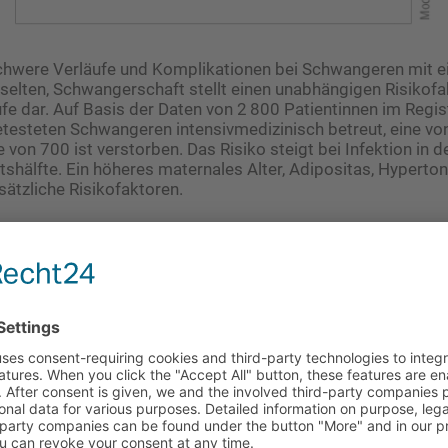
hwere Verläufe und Komplikationen bei Schwangeren mit e
 selten, Schwangerschaft stellt einen unabhängigen Risikofa
e dar. Auf Basis der Daten von 2 800 Patientinnen im Regis
etesteten Schwangeren intensivmedizinisch betreut, eine von
 von 700 ist verstorben. Das Risiko steigt bei Infektion in d
hälfte. Ein höheres maternales Alter, Adipositas, Hyperto
sätzliche Risikofaktoren.
Sterberisiko und das Risiko für ­Totgeburten scheint dabei 
en von Präeklampsie und Frühgeburtlichkeit. Da das Thromb
ind erhöht ist, sollte eine großzügige Antikoagulation in E
l dieser „Red Flags“ profitieren Mutter und Kind aber, wenn 
 vom allgemeinen Standard abweicht. Das heißt konkret: W
SARS-CoV-2 positiven Schwangeren vor Infektionsverbreitu
ginale Entbindung, Rooming-In und Stillen gefördert werden.
um die COVID-Impfung für Schwangere wurde in Deutschland
. Im Mai hatte der Direktor der Klinik für ­Intensivmedizin a
ikum Hamburg-Eppendorf (UKE), Stefan Kluge, über die Deu