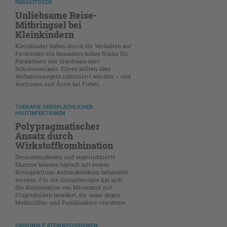
PARASITOSEN
Unliebsame Reise-
Mitbringsel bei
Kleinkindern
Kleinkinder haben durch ihr Verhalten auf
Fernreisen ein besonders hohes Risiko für
Parasitosen wie Giardiasis oder
Schistosomiasis. Eltern sollten über
Verhaltensregeln informiert werden – und
Ärztinnen und Ärzte bei Fieber, ...
THERAPIE OBERFLÄCHLICHER
HAUTINFEKTIONEN
Polypragmatischer
Ansatz durch
Wirkstoffkombination
Dermatomykosen und superinfizierte
Ekzeme können topisch mit einem
Breitspektrum-Antimykotikum behandelt
werden. Für die Initialtherapie hat sich
die Kombination von Miconazol mit
Flupredniden bewährt, die sogar gegen
Methicillin- und Fusidinsäure-resistente ...
SAISONALE ATEMWEGSRISIKEN