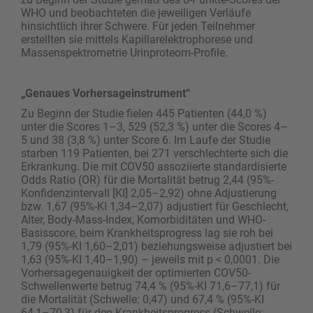
WHO und beobachteten die jeweiligen Verläufe
hinsichtlich ihrer Schwere. Für jeden Teilnehmer
erstellten sie mittels Kapillarelektrophorese und
Massenspektrometrie Urinproteom-Profile.
„Genaues Vorhersageinstrument“
Zu Beginn der Studie fielen 445 Patienten (44,0 %)
unter die Scores 1–3, 529 (52,3 %) unter die Scores 4–
5 und 38 (3,8 %) unter Score 6. Im Laufe der Studie
starben 119 Patienten, bei 271 verschlechterte sich die
Erkrankung. Die mit COV50 assoziierte standardisierte
Odds Ratio (OR) für die Mortalität betrug 2,44 (95%-
Konfidenzintervall [KI] 2,05–2,92) ohne Adjustierung
bzw. 1,67 (95%-KI 1,34–2,07) adjustiert für Geschlecht,
Alter, Body-Mass-Index, Komorbiditäten und WHO-
Basisscore, beim Krankheitsprogress lag sie roh bei
1,79 (95%-KI 1,60–2,01) beziehungsweise adjustiert bei
1,63 (95%-KI 1,40–1,90) – jeweils mit p < 0,0001. Die
Vorhersagegenauigkeit der optimierten COV50-
Schwellenwerte betrug 74,4 % (95%-KI 71,6–77,1) für
die Mortalität (Schwelle: 0,47) und 67,4 % (95%-KI
64,1–70,3) für den Krankheitsprogress (Schwelle: