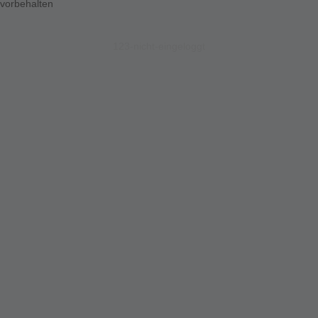
vorbehalten
123-nicht-eingeloggt