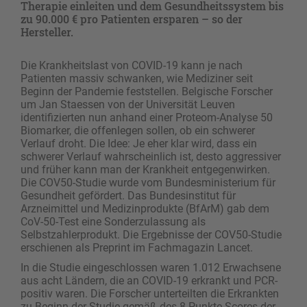
Therapie einleiten und dem Gesundheitssystem bis
zu 90.000 € pro Patienten ersparen – so der
Hersteller.
Die Krankheitslast von COVID-19 kann je nach
Patienten massiv schwanken, wie Mediziner seit
Beginn der Pandemie feststellen. Belgische Forscher
um Jan Staessen von der Universität Leuven
identifizierten nun anhand einer Proteom-Analyse 50
Biomarker, die offenlegen sollen, ob ein schwerer
Verlauf droht. Die Idee: Je eher klar wird, dass ein
schwerer Verlauf wahrscheinlich ist, desto aggressiver
und früher kann man der Krankheit entgegenwirken.
Die COV50-Studie wurde vom Bundesministerium für
Gesundheit gefördert. Das Bundesinstitut für
Arzneimittel und Medizinprodukte (BfArM) gab dem
CoV-50-Test eine Sonderzulassung als
Selbstzahlerprodukt. Die Ergebnisse der COV50-Studie
erschienen als Preprint im Fachmagazin Lancet.
In die Studie eingeschlossen waren 1.012 Erwachsene
aus acht Ländern, die an COVID-19 erkrankt und PCR-
positiv waren. Die Forscher unterteilten die Erkrankten
zu Beginn der Studie gemäß des 8-Punkte-Scores der