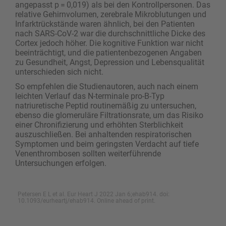
angepasst p = 0,019) als bei den Kontrollpersonen. Das
relative Gehirnvolumen, zerebrale Mikroblutungen und
Infarktrückstände waren ähnlich, bei den Patienten
nach SARS-CoV-2 war die durchschnittliche Dicke des
Cortex jedoch höher. Die kognitive Funktion war nicht
beeinträchtigt, und die patientenbezogenen Angaben
zu Gesundheit, Angst, Depression und Lebensqualität
unterschieden sich nicht.
So empfehlen die Studienautoren, auch nach einem
leichten Verlauf das N-terminale pro-B-Typ
natriuretische Peptid routinemäßig zu untersuchen,
ebenso die glomeruläre Filtrationsrate, um das Risiko
einer Chronifizierung und erhöhten Sterblichkeit
auszuschließen. Bei anhaltenden respiratorischen
Symptomen und beim geringsten Verdacht auf tiefe
Venenthrombosen sollten weiterführende
Untersuchungen erfolgen.
Petersen E L et al. Eur Heart J 2022 Jan 6;ehab914. doi:
10.1093/eurheartj/ehab914. Online ahead of print.