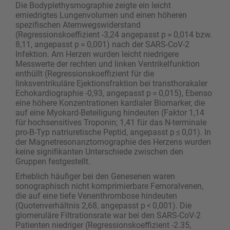
Die Bodyplethysmographie zeigte ein leicht
erniedrigtes Lungenvolumen und einen höheren
spezifischen Atemwegswiderstand
(Regressionskoeffizient -3,24 angepasst p = 0,014 bzw.
8,11, angepasst p = 0,001) nach der SARS-CoV-2
Infektion. Am Herzen wurden leicht niedrigere
Messwerte der rechten und linken Ventrikelfunktion
enthüllt (Regressionskoeffizient für die
linksventrikuläre Ejektionsfraktion bei transthorakaler
Echokardiographie -0,93, angepasst p = 0,015), Ebenso
eine höhere Konzentrationen kardialer Biomarker, die
auf eine Myokard-Beteiligung hindeuten (Faktor 1,14
für hochsensitives Troponin; 1,41 für das N-terminale
pro-B-Typ natriuretische Peptid, angepasst p ≤ 0,01). In
der Magnetresonanztomographie des Herzens wurden
keine signifikanten Unterschiede zwischen den
Gruppen festgestellt.
Erheblich häufiger bei den Genesenen waren
sonographisch nicht komprimierbare Femoralvenen,
die auf eine tiefe Venenthrombose hindeuten
(Quotenverhältnis 2,68, angepasst p < 0,001). Die
glomeruläre Filtrationsrate war bei den SARS-CoV-2
Patienten niedriger (Regressionskoeffizient -2.35,