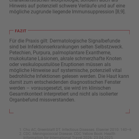
Hinweis auf potenziell schwere Verläufe und auf eine
mögliche zugrunde liegende Immunsuppression [8,9].
Für die Praxis gilt: Dermatologische Signal­befunde
sind bei Infektionserkrankungen selten Selbstzweck.
Petechien, Purpura, palmoplantare Exantheme,
mukokutane Läsionen, akrale schmerzhafte Knoten
oder vesikulopustulöse Eruptionen müssen als
mögliche Hinweise auf systemische, potenziell vital
bedrohliche Infektionen gelesen werden. Die Haut kann
damit zum entscheidenden diagnostischen Fenster
werden – vorausgesetzt, sie wird im klinischen
Gesamtkontext interpretiert und nicht als ­isolierter
Organbefund missverstanden.
Chu AC, Greenblatt DT. Infectious Diseases. Elsevier 2010: 140–6
CDC. Meningococcal Disease. CDC Yellow Book: Health
Information for International Travel 2026; 23.04.2025