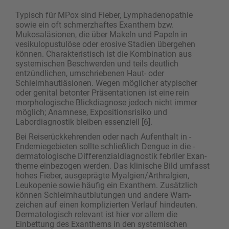
Typisch für MPox sind Fieber, Lymphadenopathie
sowie ein oft schmerzhaftes Exanthem bzw.
Mukosaläsionen, die über Makeln und Papeln in
vesikulo­pustulöse oder erosive Stadien übergehen
können. Charakteristisch ist die Kombination aus
systemischen Beschwerden und teils deutlich
entzündlichen, umschriebenen Haut- oder
Schleimhautläsionen. Wegen möglicher atypischer
oder genital betonter Präsentationen ist eine rein
morphologische Blickdiagnose jedoch nicht immer
möglich; Anamnese, Expositionsrisiko und
Labordiagnostik bleiben ­essenziell [6].
Bei Reiserückkehrenden oder nach Aufenthalt in ­
Endemiegebieten sollte schließlich Dengue in die ­
dermatologische Differenzialdiagnostik febriler Exan­
theme einbezogen werden. Das klinische Bild umfasst
hohes Fieber, ausgeprägte Myalgien/­Arthralgien,
Leukopenie sowie häufig ein Exanthem. Zusätzlich
können Schleimhautblutungen und andere Warn­
zeichen auf einen komplizierten Verlauf hindeuten.
Dermatologisch relevant ist hier vor allem die
Einbettung des Exanthems in den systemischen