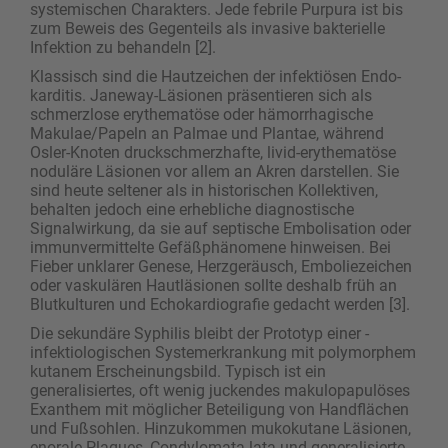
systemischen Charakters. Jede febrile Purpura ist bis
zum Beweis des Gegenteils als invasive bakterielle
Infektion zu behandeln [2].
Klassisch sind die Hautzeichen der infektiösen Endo­
karditis. Janeway-Läsionen präsentieren sich als
schmerzlose erythematöse oder hämorrhagische
Makulae/Papeln an Palmae und Plantae, während
Osler-Knoten druckschmerzhafte, livid-­erythematöse
noduläre Läsionen vor allem an Akren darstellen. Sie
sind heute seltener als in historischen Kollektiven,
behalten jedoch eine erhebliche diagnostische
Signalwirkung, da sie auf septische Embolisation oder
immunvermittelte Gefäßphänomene hinweisen. Bei
Fieber unklarer Genese, Herzgeräusch, Emboliezeichen
oder vaskulären Hautläsionen sollte deshalb früh an
Blutkulturen und Echokardiografie gedacht werden [3].
Die sekundäre Syphilis bleibt der Prototyp einer ­
infektiologischen Systemerkrankung mit polymorphem
kutanem Erscheinungsbild. Typisch ist ein
generalisiertes, oft wenig juckendes makulopapulöses
Exanthem mit möglicher Beteiligung von Handflächen
und Fußsohlen. Hinzukommen mukokutane Läsionen,
enorale Plaques, Condylomata lata und generalisierte