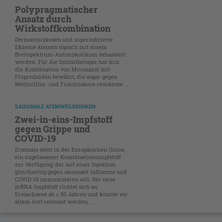
Polypragmatischer
Ansatz durch
Wirkstoffkombination
Dermatomykosen und superinfizierte
Ekzeme können topisch mit einem
Breitspektrum-Antimykotikum behandelt
werden. Für die Initialtherapie hat sich
die Kombination von Miconazol mit
Flupredniden bewährt, die sogar gegen
Methicillin- und Fusidinsäure-resistente ...
SAISONALE ATEMWEGSRISIKEN
Zwei-in-eins-Impfstoff
gegen Grippe und
COVID-19
Erstmals steht in der Europäischen Union
ein zugelassener Kombinationsimpfstoff
zur Verfügung, der mit einer Injektion
gleichzeitig gegen saisonale Influenza und
COVID-19 immunisieren soll. Der neue
mRNA-Impfstoff richtet sich an
Erwachsene ab ≥ 50 Jahren und könnte vor
allem dort relevant werden, ...