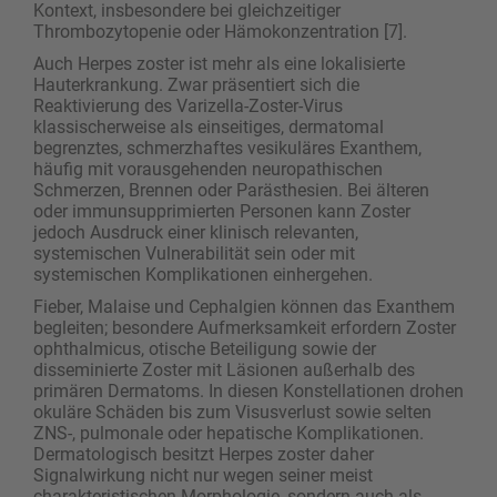
Kontext, insbesondere bei gleichzeitiger
Thrombozytopenie oder Hämokonzentration [7].
Auch Herpes zoster ist mehr als eine lokalisierte
Hauterkrankung. Zwar präsentiert sich die
Reaktivierung des Varizella-Zoster-Virus
klassischerweise als einseitiges, dermatomal
begrenztes, schmerzhaftes vesikuläres Exanthem,
häufig mit vorausgehenden neuropathischen
Schmerzen, Brennen oder Parästhesien. Bei älteren
oder immunsupprimierten Personen kann Zoster
jedoch Ausdruck einer klinisch relevanten,
systemischen Vulnerabilität sein oder mit
systemischen Komplikationen einhergehen.
Fieber, Malaise und Cephalgien können das Exanthem
begleiten; besondere Aufmerksamkeit erfordern Zoster
ophthalmicus, otische Beteiligung sowie der
disseminierte Zoster mit Läsionen außerhalb des
primären Dermatoms. In diesen Konstellationen drohen
okuläre Schäden bis zum Visusverlust sowie selten
ZNS-, pulmonale oder hepatische Komplikationen.
Dermatologisch besitzt Herpes zoster daher
Signalwirkung nicht nur wegen seiner meist
charakteristischen Morphologie, sondern auch als