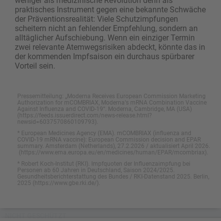
weniger als medizinische Revolution denn als
praktisches Instrument gegen eine bekannte Schwäche
der Präventionsrealität: Viele Schutzimpfungen
scheitern nicht an fehlender Empfehlung, sondern an
alltäglicher Aufschiebung. Wenn ein einziger Termin
zwei relevante Atemwegsrisiken abdeckt, könnte das in
der kommenden Impfsaison ein durchaus spürbarer
Vorteil sein.
Pressemitteilung: „Moderna Receives European Commission Marketing
Authorization for mCOMBRIAX, Moderna‘s mRNA Combination Vaccine
Against Influenza and COVID-19“. Moderna, Cambridge, MA (USA)
(https://feeds.issuerdirect.com/news-release.html?
newsid=6037570860109793).
* European Medicines Agency (EMA). mCOMBRIAX (influenza and
COVID-19 mRNA vaccine): European Commission decision and EPAR
summary. Amsterdam (Netherlands), 27.2.2026 / aktualisiert April 2026.
(https://www.ema.europa.eu/en/medicines/human/EPAR/mcombriax).
* Robert Koch-Institut (RKI). Impfquoten der Influenzaimpfung bei
Personen ab 60 Jahren in Deutschland, Saison 2024/2025.
Gesundheitsberichterstattung des Bundes / RKI-Datenstand 2025. Berlin,
2025 (https://www.gbe.rki.de/).
NICHT GESCHÜTZT