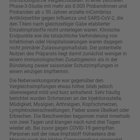
immunologische Vergleichsdaten. In einer zentralen
Phase-3-Studie mit mehr als 8.000 Probandinnen und
Probanden ab ≥ 50 Jahren erzielte mCombriax
Antikörpertiter gegen Influenza und SARS-CoV-2, die
den Titern nach gleichzeitiger Gabe etablierter
Einzelimpfstoffe nicht unterlegen waren. Klinische
Endpunkte wie die tatsächliche Verhinderung von
Infektionen oder Hospitalisierungen waren dagegen
nicht primärer Zulassungsmaßstab. Der potentielle
Nutzen des Präparats liegt damit zunächst weniger in
einem immunologischen Zusatzgewinn als in der
Bündelung zweier saisonaler Schutzimpfungen in
einem einzigen Impftermin.
Die Nebenwirkungsrate war gegenüber den
Vergleichsimpfungen etwas höher, blieb jedoch
überwiegend mild und kurz anhaltend. Sehr häufig
berichtet wurden Schmerzen an der Injektionsstelle,
Müdigkeit, Myalgien, Arthralgien, Kopfschmerzen,
Lymphknotenschwellungen, Fieber sowie Übelkeit oder
Erbrechen. Die Beschwerden begannen meist innerhalb
von zwei Tagen und klangen nach rund drei Tagen
wieder ab. Bei zuvor gegen COVID-19 geimpften
Personen soll der neue Impfstoff frühestens drei
Monate nach der letzten Coronaimpfung eingesetzt