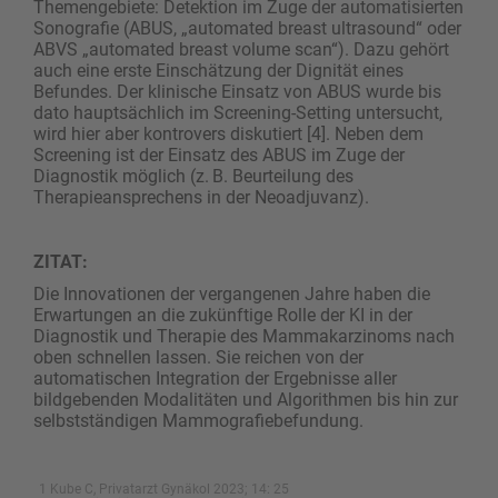
Themengebiete: Detektion im Zuge der automatisierten
Sonografie (ABUS, „automated breast ultrasound“ oder
ABVS „automated breast volume scan“). Dazu gehört
auch eine erste Einschätzung der Dignität eines
Befundes. Der klinische Einsatz von ABUS wurde bis
dato hauptsächlich im Screening-Setting untersucht,
wird hier aber kontrovers diskutiert [4]. Neben dem
Screening ist der Einsatz des ABUS im Zuge der
Diagnostik möglich (z. B. Beurteilung des
Therapieansprechens in der Neoadjuvanz).
ZITAT:
Die Innovationen der vergangenen Jahre haben die
Erwartungen an die zukünftige Rolle der KI in der
Diagnostik und Therapie des Mammakarzinoms nach
oben schnellen lassen. Sie reichen von der
automatischen Integration der Ergebnisse aller
bildgebenden Modalitäten und Algorithmen bis hin zur
selbstständigen Mammografiebefundung.
1 Kube C, Privatarzt Gynäkol 2023; 14: 25