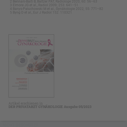
2 Bennani-Baiti B, Baltzer PAT, Radiologe 2020; 60: 56–63
3 Elmore JG et al., Radiol 2009; 253: 641–51
4 Banys-Paluchowski M et al., Gynäkologie 2022; 55: 771–82
5 Byng D et al., Eur J Radiol 152: 110321
Artikel erschienen in
DER PRIVATARZT GYNÄKOLOGIE Ausgabe 05/2023
NICHT GESCHÜTZT