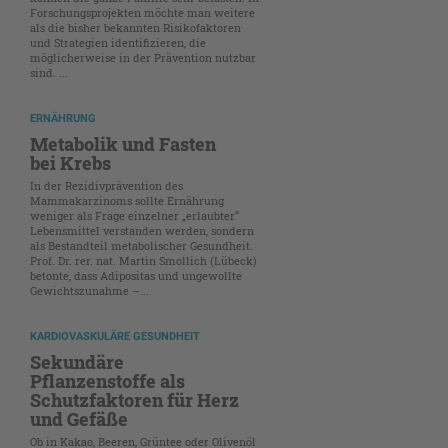
Forschungsprojekten möchte man weitere
als die bisher bekannten Risikofaktoren
und Strategien identifizieren, die
möglicherweise in der Prävention nutzbar
sind. ...
ERNÄHRUNG
Metabolik und Fasten
bei Krebs
In der Rezidivprävention des
Mammakarzinoms sollte Ernährung
weniger als Frage einzelner „erlaubter“
Lebensmittel verstanden werden, sondern
als Bestandteil metabolischer Gesundheit.
Prof. Dr. rer. nat. Martin Smollich (Lübeck)
betonte, dass Adipositas und ungewollte
Gewichtszunahme –...
KARDIOVASKULÄRE GESUNDHEIT
Sekundäre
Pflanzenstoffe als
Schutzfaktoren für Herz
und Gefäße
Ob in Kakao, Beeren, Grüntee oder Olivenöl