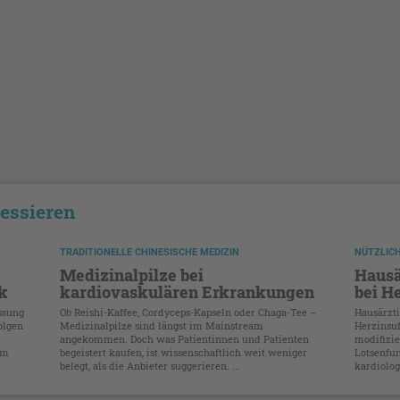
ressieren
TRADITIONELLE CHINESISCHE MEDIZIN
NÜTZLIC
Medizinalpilze bei
Hausä
k
kardiovaskulären Erkrankungen
bei H
ssung
Ob Reishi-Kaffee, Cordyceps-Kapseln oder Chaga-Tee –
Hausärzti
olgen
Medizinalpilze sind längst im Mainstream
Herzinsuf
angekommen. Doch was Patientinnen und Patienten
modifizi
um
begeistert kaufen, ist wissenschaftlich weit weniger
Lotsenfun
belegt, als die Anbieter suggerieren. ...
kardiolog