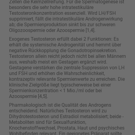
Zellen die Keimzellreifung. Für die Spermatogenese ist
besonders die sehr hohe intratestikuläre
Testosteronkonzentration essenziell. Wird LH/FSH
supprimiert, fällt die intratestikuläre Androgenwirkung
ab; die Spermienproduktion sinkt bis zur schweren
Oligozoospermie oder Azoospermie [1,4].
Exogenes Testosteron erfüllt dabei 2 Funktionen: Es
erhält die systemische Androgenität und hemmt über
negative Rückkopplung die Gonadotropinsekretion.
Testosteron allein reicht jedoch nicht bei allen Männern
aus, weshalb meist ein Gestagen ergänzt wird.
Gestagene verstärken die zentrale Suppression von LH
und FSH und erhöhen die Wahrscheinlichkeit,
kontrazeptiv relevante Spermienwerte zu erreichen. Die
klinische Zielgröße liegt typischerweise bei einer
Spermienkonzentration < 1 Mio./ml oder bei
Azoospermie [4,5].
Pharmakologisch ist die Qualität des Androgens
entscheidend. Natürliches Testosteron wird zu
Dihydrotestosteron und Estradiol metabolisiert; beide ­
Metaboliten sind für Sexualfunktion,
Knochenstoffwechsel, Prostata, Haut und psychisches
Wohlbefinden relevant. Ein geeignetes Präparat sollte