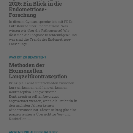
2026: Ein Blick in die
Endometriose-
Forschung
In diesem Gyncast spreche ich mit PD Dr.
Lutz Konrad über Endometriose. Was
wissen wir über die Pathogenese? Wie
lässt sich die Diagnose beschleunigen? Und
was sind die Trends der Endometriose-
Forschung? ...
WAS IST ZU BEACHTEN?
Methoden der
Hormonellen
Langzeitkontrazeption
Prinzipiell wird unterschieden zwischen
kurzwirksamen und langwirksamen
Kontrazeptiva. Langwirksame
Kontrazeptiva sollten bevorzugt
angewendet werden, wenn die Patientin in
den nächsten Jahren keinen
Kinderwunsch hat. Dieser Beitrag gibt eine
praxisorientierte Übersicht zu Vor- und
Nachteilen. ...
ANWENDUNG AUSSERHALB DER V