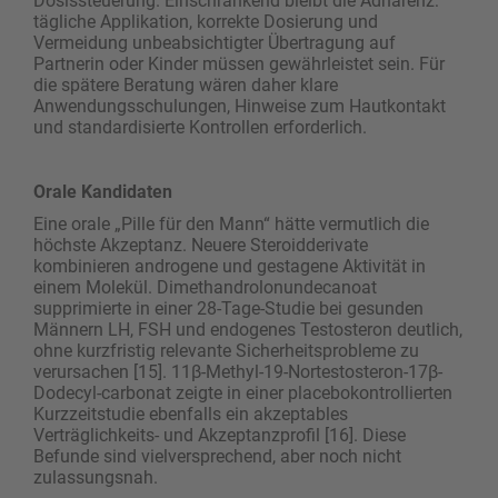
Dosissteuerung. Einschränkend bleibt die Adhärenz:
tägliche Applikation, korrekte Dosierung und
Vermeidung unbeabsichtigter Übertragung auf
Partnerin oder Kinder müssen gewährleistet sein. Für
die spätere Beratung wären daher klare
Anwendungsschulungen, Hinweise zum Hautkontakt
und standardisierte Kontrollen erforderlich.
Orale Kandidaten
Eine orale „Pille für den Mann“ hätte vermutlich die
höchste Akzeptanz. Neuere Steroidderivate
kombinieren androgene und gestagene Aktivität in
einem Molekül. Dimethandrolonundecanoat
supprimierte in einer 28-Tage-Studie bei gesunden
Männern LH, FSH und endogenes Testosteron deutlich,
ohne kurzfristig relevante Sicherheitsprobleme zu
verursachen [15]. 11β-Methyl-19-Nortestosteron-17β-
Dodecyl-carbonat zeigte in einer placebokontrollierten
Kurzzeitstudie ebenfalls ein akzeptables
Verträglichkeits- und Akzeptanzprofil [16]. Diese
Befunde sind vielversprechend, aber noch nicht
zulassungsnah.