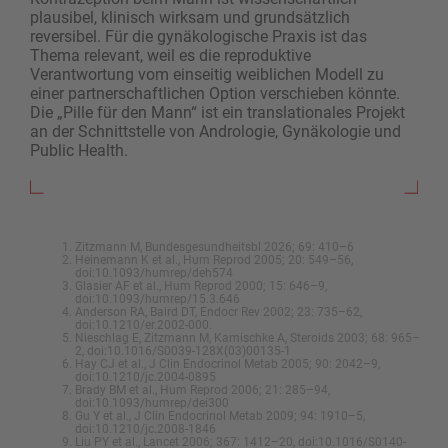
plausibel, klinisch wirksam und grundsätzlich
reversibel. Für die gynäkologische Praxis ist das
Thema relevant, weil es die reproduktive
Verantwortung vom einseitig weiblichen Modell zu
einer partnerschaftlichen Option verschieben könnte.
Die „Pille für den Mann“ ist ein translationales Projekt
an der Schnittstelle von Andrologie, Gynäkologie und
Public Health.
Zitzmann M, Bundesgesundheitsbl 2026; 69: 410–6
Heinemann K et al., Hum Reprod 2005; 20: 549–56,
doi:10.1093/humrep/deh574
Glasier AF et al., Hum Reprod 2000; 15: 646–9,
doi:10.1093/humrep/15.3.646
Anderson RA, Baird DT, Endocr Rev 2002; 23: 735–62,
doi:10.1210/er.2002-000.
Nieschlag E, Zitzmann M, Kamischke A, Steroids 2003; 68: 965–
2, doi:10.1016/S0039-128X(03)00135-1
Hay CJ et al., J Clin Endocrinol Metab 2005; 90: 2042–9,
doi:10.1210/jc.2004-0895
Brady BM et al., Hum Reprod 2006; 21: 285–94,
doi:10.1093/humrep/dei300
Gu Y et al., J Clin Endocrinol Metab 2009; 94: 1910–5,
doi:10.1210/jc.2008-1846
Liu PY et al., Lancet 2006; 367: 1412–20, doi:10.1016/S0140-