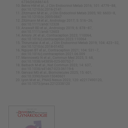
6736(06)68614-5
Behre HM et al., J Clin Endocrinol Metab 2016; 101: 4779–88,
doi:10.1210/jc.2016-2141
Zitzmann M et al., J Clin Endocrinol Metab 2005; 90: 6603–8,
doi:10.1210/jc.2005-0847
Zitzmann M et al., Andrology 2017; 5: 516–26,
doi:10.1111/andr.12328
Anawalt BD et al., Andrology 2019; 6: 878–87,
doi:10.1111/andr.12603
Amory JK et al., Contraception 2023; 110064,
doi:10.1016/j.contraception.2023.110064
Thirumalai A et al., J Clin Endocrinol Metab 2019; 104: 423–32,
doi:10.1210/jc.2018-01452
Nguyen BT et al., Contraception 2021; 104: 531–7,
doi:10.1016/j.contraception.2021.06.009
Mannowetz N et al., Commun Med 2025; 5: 68,
doi:10.1038/s43856-025-00752-7
Balbach M et al., Nat Commun 2023; 14: 637,
doi:10.1038/s41467-023-36119-6
Gervasi MG et al., Biomolecules 2025; 15: 601,
doi:10.3390/biom15040601
Lyon M et al., PNAS Nexus 2023; 120: e2217490120,
doi:10.1073/pnas.2212338120