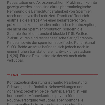
Kapazitation und Akrosomreaktion. Präklinisch konnte
gezeigt ­werden, dass eine akute pharmakologische
Hemmung die Befruchtungsfähigkeit von Spermien
rasch und reversibel reduziert. Damit eröffnet sich
erstmals die Perspektive einer bedarfsgerechten,
präkoital einzunehmenden männlichen Kontrazeption,
die nicht die Spermienproduktion, sondern die
Spermienfunktion transient blockiert [18]. Weitere
Zielstrukturen sind testisspezifische Serin/Threonin-
Kinasen sowie der spermiumspezifische Kaliumkanal
SLO3. Beide Ansätze befinden sich jedoch noch in
einem frühen translationalen Entwicklungsstadium
[19,20]. Für die Praxis sind sie derzeit noch nicht
verfügbar.
Kontrazeptionsberatung ist häufig Paarberatung;
Schwangerschaftsrisiko, Nebenwirkungen und
Adhärenz betreffen beide Partner. Derzeit ist kein
hormonelles Männerkontrazeptivum für die
Routineversorgung verfügbar, aber hormonelle
Kontrazeption beim Mann ist wissenschaftlich