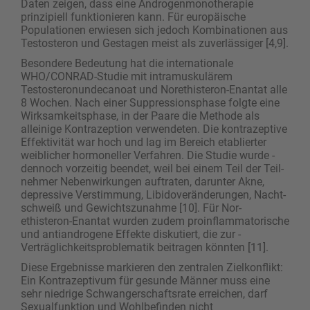
Daten zeigen, dass eine Androgenmonotherapie
prinzipiell funktionieren kann. Für europäische
Populationen erwiesen sich jedoch Kombinationen aus
Testosteron und Gestagen meist als zuverlässiger [4,9].
Besondere Bedeutung hat die internationale
WHO/CONRAD-Studie mit intramuskulärem
Testosteronundecanoat und Norethisteron-Enantat alle
8 Wochen. Nach einer Suppressionsphase folgte eine
Wirksamkeitsphase, in der Paare die Methode als
alleinige ­Kontrazeption verwendeten. Die kontrazeptive
Effektivität war hoch und lag im Bereich etablierter
weiblicher hormoneller Verfahren. Die Studie wurde ­
dennoch vorzeitig beendet, weil bei einem Teil der Teil­
nehmer Nebenwirkungen auftraten, darunter Akne,
depressive Verstimmung, Libidoveränderungen, Nacht­
schweiß und Gewichtszunahme [10]. Für Nor­
ethisteron-Enantat wurden zudem proinflammatorische
und antiandrogene Effekte diskutiert, die zur ­
Verträglichkeitsproblematik beitragen könnten [11].
Diese Ergebnisse markieren den zentralen Zielkonflikt:
Ein Kontrazeptivum für gesunde Männer muss eine
sehr niedrige Schwangerschaftsrate erreichen, darf
Sexualfunktion und Wohlbefinden nicht