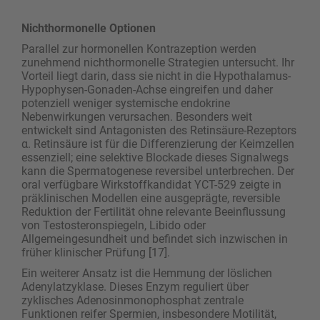
Nichthormonelle Optionen
Parallel zur hormonellen Kontrazeption werden
zunehmend nichthormonelle Strategien untersucht. Ihr
Vorteil liegt darin, dass sie nicht in die Hypothalamus-
Hypophysen-Gonaden-Achse eingreifen und daher
potenziell weniger systemische endokrine
Nebenwirkungen verursachen. Besonders weit
entwickelt sind Antagonisten des Retinsäure-Rezeptors
α. ­Retin­säure ist für die Differenzierung der Keimzellen
essenziell; eine selektive Blockade dieses Signalwegs
kann die Spermatogenese reversibel unterbrechen. Der
oral verfügbare Wirkstoffkandidat YCT-529 zeigte in
präklinischen Modellen eine ausgeprägte, reversible
Reduktion der Fertilität ohne relevante Beeinflussung
von Testosteronspiegeln, Libido oder
Allgemeingesundheit und befindet sich inzwischen in
früher klinischer Prüfung [17].
Ein weiterer Ansatz ist die Hemmung der löslichen
Adenylatzyklase. Dieses Enzym reguliert über
zyklisches Adenosinmonophosphat zentrale
Funktionen reifer Spermien, insbesondere Motilität,