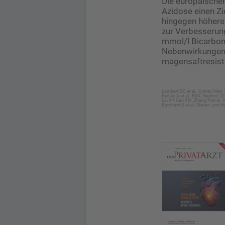
Die europäischen
Azidose einen Zi
hingegen höhere 
zur Verbesserun
mmol/l Bicarbona
Nebenwirkungen e
magensaftresist
Lambert DC et al., Kidney Med, 
Bellasi A et al., BMC Nephrol 20
Liu XY, Gao XM, Zhang N et al.
Borchard U et al., Nieren- und