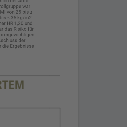
ich der Abfall
rollgruppe war
BMI von 25 bis ≤
 bis ≤ 35 kg/m2
iner HR 1,20 und
r das Risiko für
Normgewichtigen
sschluss der
n die Ergebnisse