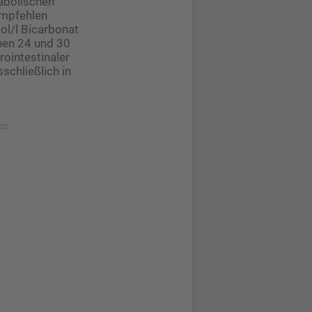
tabolischen
empfehlen
ol/l Bicarbonat
hen 24 und 30
rointestinaler
schließlich in
202