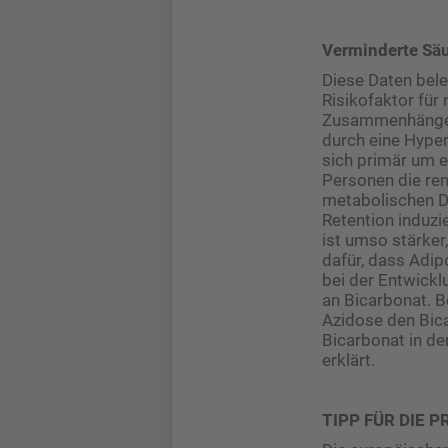
Verminderte Säu
Diese Daten bele
Risikofaktor für
Zusammenhänge p
durch eine Hyper
sich primär um e
Personen die ren
metabolischen Dy
Retention induzi
ist umso stärker
dafür, dass ­Adi
bei der Entwickl
an Bicarbonat. B
Azidose den Bic
Bicarbonat in de
erklärt.
TIPP FÜR DIE P