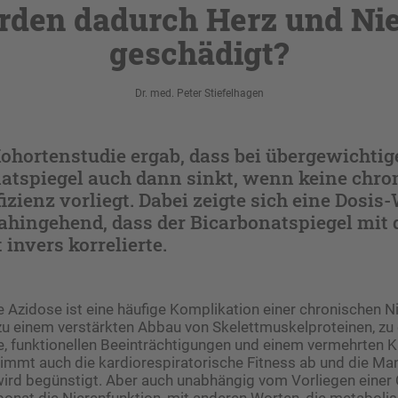
den dadurch Herz und Ni
geschädigt?
Dr. med. Peter Stiefelhagen
Kohortenstudie ergab, dass bei übergewichti
natspiegel auch dann sinkt, wenn keine chro
izienz vorliegt. Dabei zeigte sich eine Dosi
ahingehend, dass der Bicarbonatspiegel mit
invers korrelierte.
 Azidose ist eine häufige Komplikation einer chronischen Ni
 zu einem verstärkten Abbau von Skelettmuskelproteinen, zu 
 funktionellen Beeinträchtigungen und einem vermehrten 
immt auch die kardiorespiratorische Fitness ab und die Man
ird begünstigt. Aber auch unabhängig vom Vorliegen einer
onat die Nierenfunktion, mit anderen Worten, die metabolis