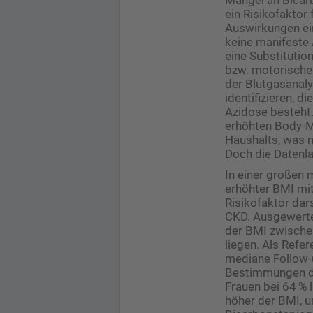
ein Risikofaktor
Auswirkungen ei
keine manifeste 
eine Substitutio
bzw. motorische 
der Blutgasanaly
identifizieren, ­
Azidose besteht.
erhöhten Body-Ma
Haushalts, was m
Doch die Datenl
In einer großen 
erhöhter BMI mit
Risikofaktor dar
CKD. Ausgewerte
der BMI zwische
liegen. Als Ref
mediane Follow-
Bestimmungen dur
Frauen bei 64 % 
höher der BMI, u