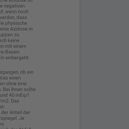
se negativen
uf, wenn noch
­werden, dass
die physische
eine Azidose in
ruppen zu
noch keine
en mit einem
re-Basen-
in einhergeht.
egangen, ob ein
itas einen
nen ohne eine
Bei ihnen sollte
 und 40 mEq/l
g/m2. Das
at-
der Anteil der
spiegel. Je
es