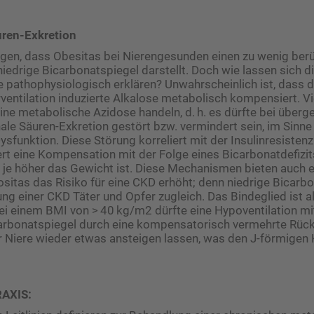
ren-Exkretion
gen, dass Obesitas bei Nierengesunden einen zu wenig ber
 niedrige Bicarbonatspiegel darstellt. Doch wie lassen sich d
athophysiologisch erklären? Unwahrscheinlich ist, dass di
ventilation induzierte Alkalose metabolisch kompensiert. V
ine metabolische Azidose handeln, d. h. es dürfte bei überg
ale Säuren-Exkretion gestört bzw. vermindert sein, im Sinne
sfunktion. Diese Störung korreliert mit der Insulinresistenz
ert eine Kompensation mit der Folge eines Bicarbonatdefizits
, je höher das Gewicht ist. Diese Mechanismen bieten auch e
positas das Risiko für eine CKD erhöht; denn niedrige Bicarb
ung einer CKD Täter und Opfer zugleich. Das Bindeglied ist 
ei einem BMI von > 40 kg/m2 dürfte eine Hypoventilation mi
arbonatspiegel durch eine kompensatorisch vermehrte Rück
r Niere wieder etwas ansteigen ­lassen, was den J-förmigen 
RAXIS: