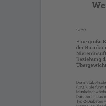
Wer
1.4.2022
Eine große 
der Bicarbo
Niereninsuff
Beziehung d
Übergewicht 
Die metabolische
(CKD). Sie führt
Muskelschwäche,
Darüber hinaus n
Typ-2-Diabetes w
Mangel an Bicarb