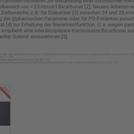
 Leitlinien definieren zur Behandlung einer chronischen me
elbereich von > 23 mmol/l Bicarbonat [2]. Neuere Arbeiten 
Zielbereiche, z. B. für Diabetiker [3] zwischen 24 und 28 mm
g der glykämischen Parameter oder für PD-Patienten zwisc
t [4] zur Erhaltung der Nierenrestfunktion. U. a. wegen gast
mpfiehlt eine interdisziplinäre Kommission Bicarbonat aus
enter Galenik einzunehmen [5].
3: 498–506, published online April 15, 2021National Kidney Foundation, Am J Kidney Dis 2003; 42 (Suppl 3): S1–S
16; 17: 158
, Kidney Blood Press Res 2017; 42: 565–574
 Hochdruckkrankheiten. Chronisch Metabolische Azidose in der Ambulanten Medizin. 41/7, 2012, 1–6