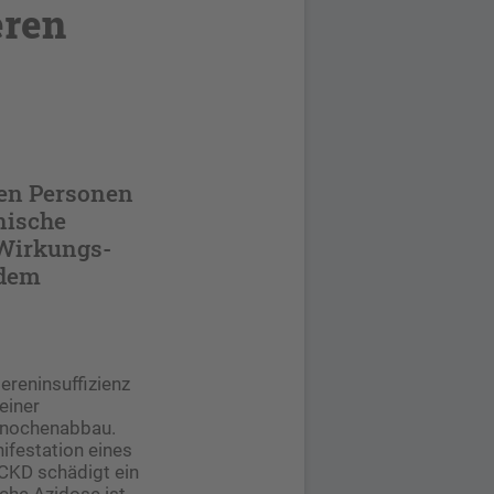
eren
gen Personen
nische
s-Wirkungs-
 dem
ereninsuffizienz
einer
Knochenabbau.
ifestation eines
 CKD schädigt ein
che Azidose ist