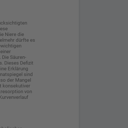
ücksichtigten
iese
e Niere die
ielmehr dürfte es
ewichtigen
 einer
. Die Säuren-
. Dieses Defizit
ine Erklärung
onatspiegel sind
also der Mangel
t konsekutiver
resorption von
Kurvenverlauf