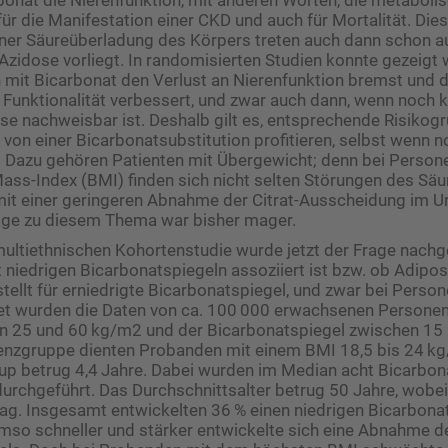
 für die Manifestation einer CKD und auch für Mortalität. Die
ner Säureüberladung des Körpers treten auch dann schon a
Azidose vorliegt. In randomisierten Studien konnte gezeigt 
n mit Bicarbonat den Verlust an Nierenfunktion bremst und 
Funktionalität verbessert, und zwar auch dann, wenn noch k
se nachweisbar ist. Deshalb gilt es, entsprechende Risikog
die von einer Bicarbonatsubstitution profitieren, selbst wenn 
 Dazu ­gehören Patienten mit Übergewicht; denn bei Person
ss-Index (BMI) finden sich nicht selten Störungen des Säu
it einer geringeren Abnahme der Citrat-Ausscheidung im Ur
age zu diesem Thema war bisher mager.
multiethnischen Kohortenstudie wurde jetzt der Frage nachg
 niedrigen Bicarbonatspiegeln assoziiert ist bzw. ob Adipos
stellt für erniedrigte Bicarbonatspiegel, und zwar bei Perso
t wurden die Daten von ca. 100 000 erwachsenen Personen. 
n 25 und 60 kg/m2 und der Bicarbonatspiegel zwischen 15
erenzgruppe dienten Probanden mit einem BMI 18,5 bis 24 k
up betrug 4,4 Jahre. Dabei wurden im Median acht Bicarbon
chgeführt. Das Durchschnittsalter betrug 50 Jahre, wobei 
lag. Insgesamt entwickelten 36 % einen niedrigen Bicarbonat
mso schneller und stärker entwickelte sich eine Abnahme d