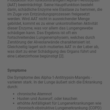
Produktion von funktionsfähigem Alpha-1-Antitrypsin
(AAT) beeinträchtigt. Seine Hauptfunktion besteht
darin, schädliche Enzyme wie Elastase zu hemmen, die
im Zuge von Entzündungsprozessen freigesetzt
werden. Wird AAT nicht in ausreichender Menge
gebildet, kommt es zu einer unkontrollierten Aktivität
dieser Enzyme, was vor allem das Lungengewebe
schädigen kann. Das Ergebnis ist oft ein
fortschreitendes Lungenemphysem, welches durch
Zerstörung der Alveolarwände charakterisiert ist.
Gleichzeitig lagert sich mutiertes AAT in der Leber ab,
was dort zu einer Schädigung des Organs führt und
eine Leberzirrhose begünstigt [2].
Symptome
Die Symptome des Alpha-1-Antitrypsin-Mangels ­
variieren stark. In der Lunge äußert sich die Erkrankung
durch:
chronische Atemnot
Husten und Auswurf, oder keuchen
erhöhte Anfälligkeit für Lungenerkrankungen wie
chronisch-obstruktive Lungenerkrankung (COPD)