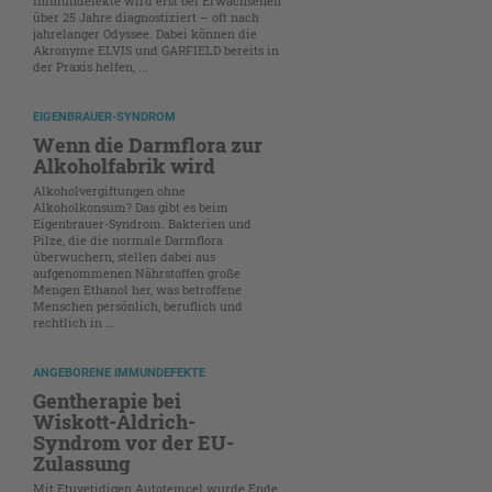
Immundefekte wird erst bei Erwachsenen
über 25 Jahre diagnostiziert – oft nach
jahrelanger Odyssee. Dabei können die
Akronyme ELVIS und GARFIELD bereits in
der Praxis helfen, ...
EIGENBRAUER-SYNDROM
Wenn die Darmflora zur
Alkoholfabrik wird
Alkoholvergiftungen ohne
Alkoholkonsum? Das gibt es beim
Eigenbrauer-Syndrom. Bakterien und
Pilze, die die normale Darmflora
überwuchern, stellen dabei aus
aufgenommenen Nährstoffen große
Mengen Ethanol her, was betroffene
Menschen persönlich, beruflich und
rechtlich in ...
ANGEBORENE IMMUNDEFEKTE
Gentherapie bei
Wiskott-Aldrich-
Syndrom vor der EU-
Zulassung
Mit Etuvetidigen Autotemcel wurde Ende