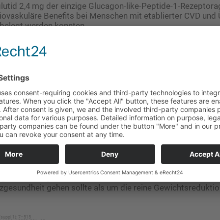
lutid 2,4 mg der einzige Glucagon-like-Peptide-1-Rezeptora
diovaskuläre Benefits bei Menschen mit etablierter CVD und
 belegt werden konnten.
h für Label-Update aus
n Ergebnissen der SELECT-Studie empfahl die Europäische 
de Juli 2024 eine Aktualisierung des Labels von Semagluti
on innerhalb der bestehenden Indikation um Daten zur Ver
 Risiken. Das Label-Update berücksichtigt auch Daten, die ei
der konfirmatorischen sekundären Endpunkte kardiovaskulär
 und der kombinierten Herzinsuffizienz-Ereignisse im Verg
e die Food and Drug Administration (FDA) schon im März 20
die Medicines and Healthcare products Regulatory Agency (
ion auf ­Basis der SELECT-Daten erweitert.
gen bekräftigen, dass es bei ­Menschen mit Adipositas und 
gesundheit gehen sollte als um die ­reine Gewichtsreduktio
(suppl 1): 7–515