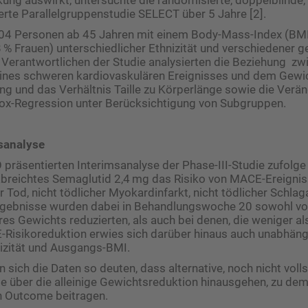
erte Parallelgruppenstudie SELECT über 5 Jahre [2].
604 Personen ab 45 Jahren mit einem Body-Mass-Index (BM
 % Frauen) unterschiedlicher Ethnizität und verschiedener g
e Verantwortlichen der Studie analysierten die Beziehung zw
eines schweren kardiovaskulären Ereignisses und dem Gewic
ng und das Verhältnis Taille zu Körperlänge sowie die Verä
ox-Regression unter Berücksichtigung von Subgruppen.
sanalyse
präsentierten Interimsanalyse der Phase-III-Studie zufolge 
abreichtes Semaglutid 2,4 mg das Risiko von MACE-Ereigni
 Tod, nicht tödlicher Myokardinfarkt, nicht tödlicher Schlag
rgebnisse wurden dabei in Behandlungswoche 20 sowohl vo
res Gewichts reduzierten, als auch bei denen, die weniger a
E-Risikoreduktion erwies sich darüber hinaus auch unabhängi
izität und Ausgangs-BMI.
 sich die Daten so deuten, dass alternative, noch nicht voll
e über die alleinige Gewichtsreduktion hinausgehen, zu de
n Outcome beitragen.