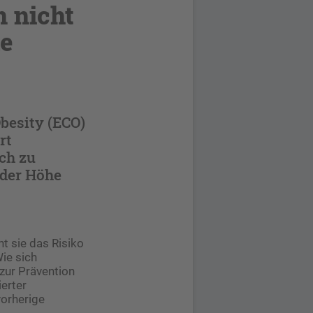
 nicht
e
besity (ECO)
rt
ch zu
 der Höhe
ht sie das Risiko
Wie sich
zur Prävention
erter
vorherige