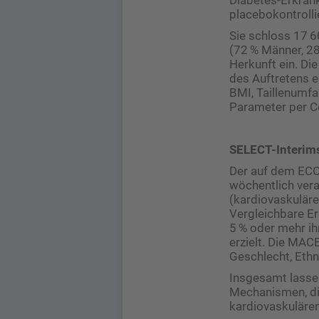
placebokontrolli
Sie schloss 17 
(72 % Männer, 28
Herkunft ein. Di
des Auftretens 
BMI, Taillenumfa
Parameter per C
SELECT-Interim
Der auf dem ECO 
wöchentlich ver
(kardiovaskulärer
Vergleichbare E
5 % oder mehr ih
erzielt. Die MAC
Geschlecht, Ethn
Insgesamt lassen
Mechanismen, di
kardiovaskuläre