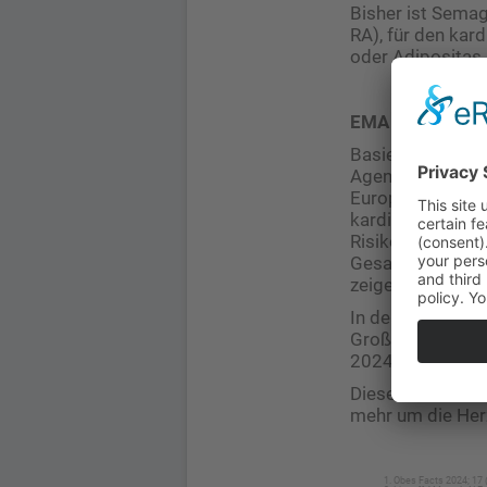
Bisher ist Semag
RA), für den kar
oder Adipositas
EMA spricht sic
Basierend auf de
Agentur (EMA) En
Europäischen Uni
kardiovaskulären
Risikoreduktion 
Gesamtmortalität
zeigen.
In den USA hatt
Großbritannien 
2024 die Indikat
Diese Entwicklun
mehr um die Herz
Obes Facts 2024; 17 