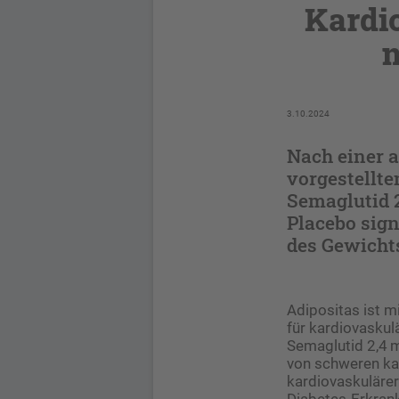
Kardi
3.10.2024
Nach einer 
vorgestellte
Semaglutid 2
Placebo sig
des Gewichts
Adipositas ist mi
für kardiovaskulä
Semaglutid 2,4 m
von schweren kar
kardiovaskuläre
Diabetes-Erkrank