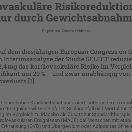
ovaskuläre Risikoreduktion
nur durch Gewichtsabnahm
Dr. phil. nat. Claudia Schierloh
auf dem diesjährigen European Congress on O
n Interimsanalyse der Studie SELECT reduzie
,4 mg das kardiovaskuläre Risiko im Verglei
nifikant um 20 % – und zwar unabhängig von
verlusts [1].
t einer hohen Krankheitslast ­assoziiert, unter anderem erhö
re Ereignisse wie Herzinfarkt, Schlaganfall und Mortalität. 
g im Vergleich zu Placebo als Zusatz zur Standardtherapie 
diovaskulären Ereignissen (MACE) bei Menschen mit eta­bli
r Erkrankung (CVD) und Übergewicht oder Adipositas ohne 
ung auswirkt, untersuchte die randomisierte, doppelblinde,