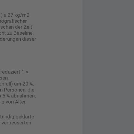
I) ≥ 27 kg/m2
eografischer
ischen der Zeit
ht zu Baseline,
nderungen dieser
reduziert 1 ×
ssen
anfall) um 20 %.
n Personen, die
ls 5 % abnahmen,
g von Alter,
ständig geklärte
m verbesserten