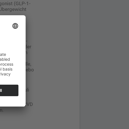
gonist (GLP-1-
 Übergewicht
Arzneimittel-
d 2,4 mg in der
ringerung von
ne relative
er Todesfälle,
leich zu Placebo
24 und in
MHRA) im Juli
etablierter CVD
n.