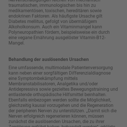
traumatischen, immunologischen bis hin zu
medikamentösen, toxischen, hereditären sowie
endokrinen Faktoren. Als häufigste Ursache gilt
Diabetes mellitus, gefolgt von übermäßigem
Alkoholkonsum. Auch ein Vitaminmangel kann
Polyneuropathien fördern, beispielsweise ein durch
eine vegane Ernährung ausgelöster Vitamin-B12-
Mangel.
Behandlung der auslösenden Ursachen
Eine umfassende, multimodale Patientenversorgung
kann neben einer sorgfältigen Differenzialdiagnose
eine Symptombekämpfung mittels
Membranstabilisatoren, Analgetika und/oder
Antidepressiva sowie gezieltes Bewegungstraining und
entlastende orthopädische Hilfsmittel beinhalten.
Ebenfalls einbezogen werden sollte die Möglichkeit,
gleichzeitig kausal vorzugehen und die Regeneration
der peripheren Nerven zu unterstützen. „Damit sich die
Nerven erfolgreich regenerieren können, müssen
zunächst die auslösenden Ursachen, die zu ihrer
Zerstörung geführt haben, behandelt werden“, erklärte