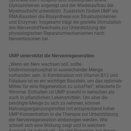
Glykoproteinen angeregt und der Wiederaufbau der
Myelinschicht unterstützt. Zusätzlich fördert UMP als
RNA-Baustein die Biosynthese von Strukturproteinen
und Enzymen. Insgesamt trägt die gezielte Stimulation
des Nervenstoffwechsels zur Unterstützung der
physiologischen Reparaturmechanismen nach
Nervenläsionen bei.
UMP unterstützt die Nervenregeneration
„Wenn ein Nerv wachsen soll, sollte
Uridinmonophosphat in ausreichender Menge
vorhanden sein. In Kombination mit Vitamin B12 und
Folsäure ist es ein wichtiger Baustein, um das optimale
Milieu für eine Regeneration zu schaffen“, erläuterte Dr.
Wimmer. Enthalten ist UMP sowohl in tierischen als
auch in pflanzlichen Lebensmitteln. Um aber die
benötigte Menge zu sich zu nehmen, können
Nahrungsergänzungsmittel mit entsprechend hoher
UMP-Konzentration in die Therapie zur Unterstützung
der Nervenregeneration einbezogen werden. Wie
schnell sich eine Wirkung zeigt und in welchem
Ausmaß ist individuell. „Es gibt Patienten, bei denen