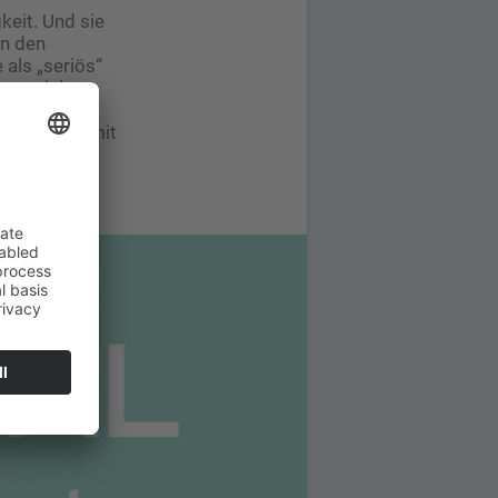
keit. Und sie
in den
 als „seriös“
n sozialen
lem jungen
rechen wir mit