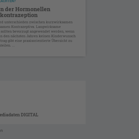
BEACHTEN?
n der Hormonellen
tkontrazeption
wird unterschieden zwischen kurzwirksamen
samen Kontrazeptiva. Langwirksame
 sollten bevorzugt angewendet werden, wenn
 in den nächsten Jahren keinen Kinderwunsch
itrag gibt eine praxisorientierte Übersicht zu
eilen. ...
ediadaten DIGITAL
en