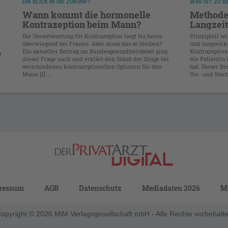
EIN BLICK IN DIE ZUKUNFT
WAS IST ZU 
Wann kommt die hormonelle
Methode
Kontrazeption beim Mann?
Langzei
Die Verantwortung für Kontrazeption liegt bis heute
Prinzipiell 
überwiegend bei Frauen. Aber muss das so bleiben?
und langwirk
Ein aktueller Beitrag im Bundesgesundheitsblatt ging
Kontrazeptiva
r
dieser Frage nach und erklärt den Stand der Dinge bei
die Patientin
verschiedenen kontrazeptionellen Optionen für den
hat. Dieser Be
Mann [1]. ...
Vor- und Nacht
ressum
AGB
Datenschutz
Mediadaten 2026
M
opyright © 2026 MiM Verlagsgesellschaft mbH - Alle Rechte vorbehalt