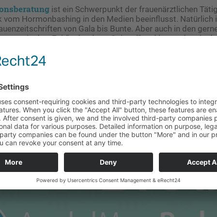
ionsberatung
ist ein Schwerpunkt der frauenärztlichen Tätig
rk vom Hormonbashing in den Medien beeinflusst. Natürlich 
auenzeitschriften von Gala bis Bunte. Aber auch in den gerne
ttern wie der „Zeit“ oder dem „Spiegel“ und besonders in de
ook, Instagram, Tik-Tok & Co. Medien, in denen sich vor al
mmeln. Welche Auswirkungen das auf die Beratung hat, besp
gartner.