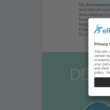
Kontrazept
Die
wird aktuell sta
einschlägigen Fr
bezeichneten Blä
Medien bei Faceb
Patientinnen tu
Dr. Ludwig Baum