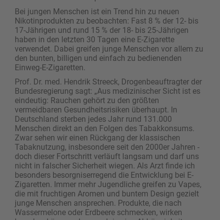
Bei jungen Menschen ist ein Trend hin zu neuen
Nikotinprodukten zu beobachten: Fast 8 % der 12- bis
17-Jährigen und rund 15 % der 18- bis 25-Jährigen
haben in den letzten 30 Tagen eine E-Zigarette
verwendet. Dabei greifen junge Menschen vor allem zu
den bunten, billigen und einfach zu bedienenden
Einweg-E-Zigaretten.
Prof. Dr. med. Hendrik Streeck, Drogenbeauftragter der
Bundesregierung sagt: „Aus medizinischer Sicht ist es
eindeutig: Rauchen gehört zu den größten
vermeidbaren Gesundheitsrisiken überhaupt. In
Deutschland sterben jedes Jahr rund 131.000
Menschen direkt an den Folgen des Tabakkonsums.
Zwar sehen wir einen Rückgang der klassischen
Tabaknutzung, insbesondere seit den 2000er Jahren -
doch dieser Fortschritt verläuft langsam und darf uns
nicht in falscher Sicherheit wiegen. Als Arzt finde ich
besonders besorgniserregend die Entwicklung bei E-
Zigaretten. Immer mehr Jugendliche greifen zu Vapes,
die mit fruchtigen Aromen und buntem Design gezielt
junge Menschen ansprechen. Produkte, die nach
Wassermelone oder Erdbeere schmecken, wirken