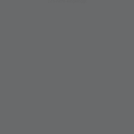
123-nicht-eingeloggt