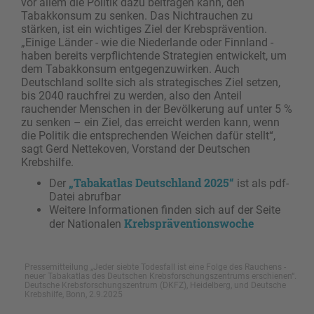
vor allem die Politik dazu beitragen kann, den
Tabakkonsum zu senken. Das Nichtrauchen zu
stärken, ist ein wichtiges Ziel der Krebsprävention.
„Einige Länder - wie die Niederlande oder Finnland -
haben bereits verpflichtende Strategien entwickelt, um
dem Tabakkonsum entgegenzuwirken. Auch
Deutschland sollte sich als strategisches Ziel setzen,
bis 2040 rauchfrei zu werden, also den Anteil
rauchender Menschen in der Bevölkerung auf unter 5 %
zu senken – ein Ziel, das erreicht werden kann, wenn
die Politik die entsprechenden Weichen dafür stellt“,
sagt Gerd Nettekoven, Vorstand der Deutschen
Krebshilfe.
„Tabakatlas Deutschland 2025“
Der
ist als pdf-
Datei abrufbar
Weitere Informationen finden sich auf der Seite
Krebspräventionswoche
der Nationalen
Pressemitteilung „Jeder siebte Todesfall ist eine Folge des Rauchens -
neuer Tabakatlas des Deutschen Krebsforschungszentrums erschienen“.
Deutsche Krebsforschungszentrum (DKFZ), Heidelberg, und Deutsche
Krebshilfe, Bonn, 2.9.2025