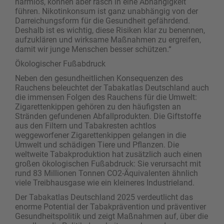
harmlos, können aber rasch in eine Abhängigkeit
führen. Nikotinkonsum ist ganz unabhängig von der
Darreichungsform für die Gesundheit gefährdend.
Deshalb ist es wichtig, diese Risiken klar zu benennen,
aufzuklären und wirksame Maßnahmen zu ergreifen,
damit wir junge Menschen besser schützen.“
Ökologischer Fußabdruck
Neben den gesundheitlichen Konsequenzen des
Rauchens beleuchtet der Tabakatlas Deutschland auch
die immensen Folgen des Rauchens für die Umwelt:
Zigarettenkippen gehören zu den häufigsten an
Stränden gefundenen Abfallprodukten. Die Giftstoffe
aus den Filtern und Tabakresten achtlos
weggeworfener Zigarettenkippen gelangen in die
Umwelt und schädigen Tiere und Pflanzen. Die
weltweite Tabakproduktion hat zusätzlich auch einen
großen ökologischen Fußabdruck: Sie verursacht mit
rund 83 Millionen Tonnen CO2-Äquivalenten ähnlich
viele Treibhausgase wie ein kleineres Industrieland.
Der Tabakatlas Deutschland 2025 verdeutlicht das
enorme Potential der Tabakprävention und präventiver
Gesundheitspolitik und zeigt Maßnahmen auf, über die