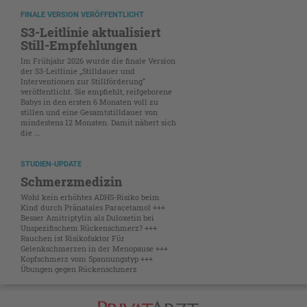
FINALE VERSION VERÖFFENTLICHT
S3-Leitlinie aktualisiert
Still-Empfehlungen
Im Frühjahr 2026 wurde die finale Version
der S3-Leitlinie „Stilldauer und
Interventionen zur Stillförderung“
veröffentlicht. Sie empfiehlt, reifgeborene
Babys in den ersten 6 Monaten voll zu
stillen und eine Gesamtstilldauer von
mindestens 12 Monaten. Damit nähert sich
die ...
STUDIEN-UPDATE
Schmerzmedizin
Wohl kein erhöhtes ADHS-Risiko beim
Kind durch Pränatales Paracetamol +++
Besser Amitriptylin als Duloxetin bei
Unspezifischem Rückenschmerz? +++
Rauchen ist Risikofaktor Für
Gelenkschmerzen in der Menopause +++
Kopfschmerz vom Spannungstyp +++
Übungen gegen Rückenschmerz