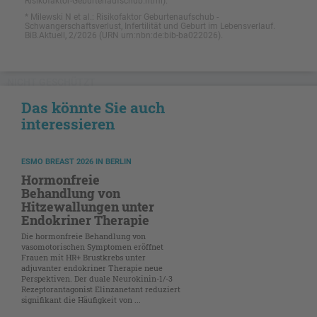
Risikofaktor-Geburtenaufschub.html).
* Milewski N et al.: Risikofaktor Geburtenaufschub -
Schwangerschaftsverlust, Infertilität und Geburt im Lebensverlauf.
BiB.Aktuell, 2/2026 (URN urn:nbn:de:bib-ba022026).
NICHT GESCHÜTZT
Das könnte Sie auch
interessieren
ESMO BREAST 2026 IN BERLIN
Hormonfreie
Behandlung von
Hitzewallungen unter
Endokriner Therapie
Die hormonfreie Behandlung von
vasomotorischen Symptomen eröffnet
Frauen mit HR+ Brustkrebs unter
adjuvanter endokriner Therapie neue
Perspektiven. Der duale Neurokinin-1/-3
Rezeptorantagonist Elinzanetant reduziert
signifikant die Häufigkeit von ...