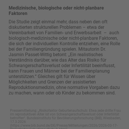
Medizinische, biologische oder nicht-planbare
Faktoren
Die Studie zeigt einmal mehr, dass neben den oft
diskutierten strukturellen Problemen – etwa der
Vereinbarkeit von Familien- und Erwerbsarbeit – auch
biologisch-medizinische oder nicht-planbare Faktoren,
die sich der individuellen Kontrolle entziehen, eine Rolle
bei der Familiengründung spielen. Mitautorin Dr.
Jasmin Passet-Wittig betont: „Ein realistisches
Verständnis darüber, wie das Alter das Risiko für
Schwangerschaftsverlust oder Infertilität beeinflusst,
kann Frauen und Männer bei der Familienplanung
unterstützen.“ Gleiches gilt für Wissen über
Möglichkeiten und Grenzen der assistierten
Reproduktionsmedizin, ohne normative Vorgaben dazu
zu machen, wann oder ob Kinder zu bekommen sind.
Pressemitteilung: „Risikofaktor Geburtenaufschub: Etwa jede dritte Frau
im reproduktiven Alter ist von Schwangerschaftsverlust oder Infertilität
betroffen“. Bundesinstituts für Bevölkerungsforschung (BiB), Wiesbaden,
17.3.2026
(https://www.bib.bund.de/DE/Presse/Mitteilungen/2026/2026-03-17-