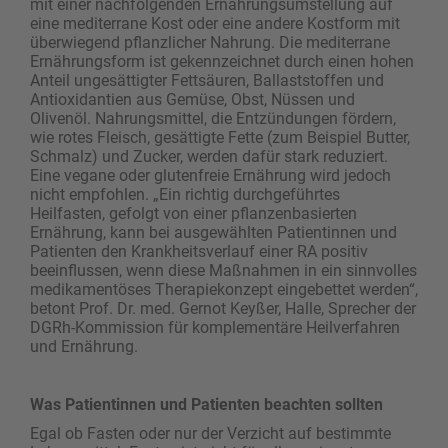
mit einer nachfolgenden Ernährungsumstellung auf
eine mediterrane Kost oder eine andere Kostform mit
überwiegend pflanzlicher Nahrung. Die mediterrane
Ernährungsform ist gekennzeichnet durch einen hohen
Anteil ungesättigter Fettsäuren, Ballaststoffen und
Antioxidantien aus Gemüse, Obst, Nüssen und
Olivenöl. Nahrungsmittel, die Entzündungen fördern,
wie rotes Fleisch, gesättigte Fette (zum Beispiel Butter,
Schmalz) und Zucker, werden dafür stark reduziert.
Eine vegane oder glutenfreie Ernährung wird jedoch
nicht empfohlen. „Ein richtig durchgeführtes
Heilfasten, gefolgt von einer pflanzenbasierten
Ernährung, kann bei ausgewählten Patientinnen und
Patienten den Krankheitsverlauf einer RA positiv
beeinflussen, wenn diese Maßnahmen in ein sinnvolles
medikamentöses Therapiekonzept eingebettet werden“,
betont Prof. Dr. med. Gernot Keyßer, Halle, Sprecher der
DGRh-Kommission für komplementäre Heilverfahren
und Ernährung.
Was Patientinnen und Patienten beachten sollten
Egal ob Fasten oder nur der Verzicht auf bestimmte