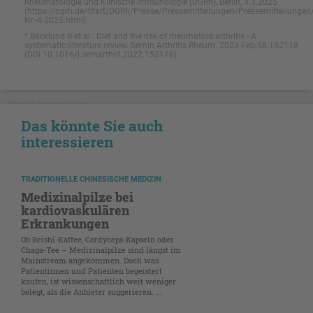
Rheumatologie und Klinische Immunologie (DGRh), Berlin, 4.3.2025
(https://dgrh.de/Start/DGRh/Presse/Pressemitteilungen/Pressemitteilungen
Nr.-4-2025.html).
* Bäcklund R et al.: Diet and the risk of rheumatoid arthritis - A
systematic literature review. Semin Arthritis Rheum. 2023 Feb;58:152118
(DOI 10.1016/j.semarthrit.2022.152118).
NICHT GESCHÜTZT
Das könnte Sie auch
interessieren
TRADITIONELLE CHINESISCHE MEDIZIN
Medizinalpilze bei
kardiovaskulären
Erkrankungen
Ob Reishi-Kaffee, Cordyceps-Kapseln oder
Chaga-Tee – Medizinalpilze sind längst im
Mainstream angekommen. Doch was
Patientinnen und Patienten begeistert
kaufen, ist wissenschaftlich weit weniger
belegt, als die Anbieter suggerieren. ...