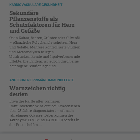
KARDIOVASKULÄRE GESUNDHEIT
Sekundäre
Pflanzenstoffe als
Schutzfaktoren für Herz
und Gefäße
Ob in Kakao, Beeren, Grüntee oder Olivenöl
– pflanzliche Polyphenole schützen Herz
und Gefäße. Mehrere kontrollierte Studien
und Metaanalysen belegen
blutdrucksenkende und lipidverbessernde
Effekte. Die Evidenz ist jedoch durch eine
heterogene Studienlage und ...
ANGEBORENE PRIMÄRE IMMUNDEFEKTE
Warnzeichen richtig
deuten
Etwa die Hälfte aller primären
Immundefekte wird erst bei Erwachsenen
über 25 Jahre diagnostiziert – oft nach
jahrelanger Odyssee. Dabei können die
Akronyme ELVIS und GARFIELD bereits in
der Praxis helfen, ...