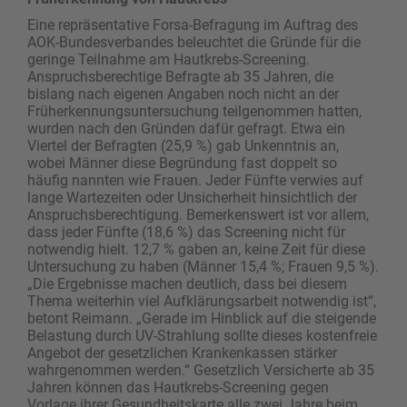
Eine repräsentative Forsa-Befragung im Auftrag des
AOK-Bundesverbandes beleuchtet die Gründe für die
geringe Teilnahme am Hautkrebs-Screening.
Anspruchsberechtige Befragte ab 35 Jahren, die
bislang nach eigenen Angaben noch nicht an der
Früherkennungsuntersuchung teilgenommen hatten,
wurden nach den Gründen dafür gefragt. Etwa ein
Viertel der Befragten (25,9 %) gab Unkenntnis an,
wobei Männer diese Begründung fast doppelt so
häufig nannten wie Frauen. Jeder Fünfte verwies auf
lange Wartezeiten oder Unsicherheit hinsichtlich der
Anspruchsberechtigung. Bemerkenswert ist vor allem,
dass jeder Fünfte (18,6 %) das Screening nicht für
notwendig hielt. 12,7 % gaben an, keine Zeit für diese
Untersuchung zu haben (Männer 15,4 %; Frauen 9,5 %).
„Die Ergebnisse machen deutlich, dass bei diesem
Thema weiterhin viel Aufklärungsarbeit notwendig ist“,
betont Reimann. „Gerade im Hinblick auf die steigende
Belastung durch UV-Strahlung sollte dieses kostenfreie
Angebot der gesetzlichen Krankenkassen stärker
wahrgenommen werden.“ Gesetzlich Versicherte ab 35
Jahren können das Hautkrebs-Screening gegen
Vorlage ihrer Gesundheitskarte alle zwei Jahre beim