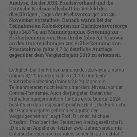
Analyse, die der AOK-Bundesverband und die
Deutsche Krebsgesellschaft im Vorfeld des
diesjährigen „Tages der Krebsvorsorge“ am 28.
November vorstellten. Danach waren bei der
Teilnahme an Koloskopien zur Darmkrebsvorsorge
(plus 14,8 %), am Mammographie-Screening zur
Früherkennung von Brustkrebs (plus 5,1 %) sowie
an den Untersuchungen zur Früherkennung von
Prostatakrebs (plus 4,7 %) deutliche Anstiege
gegenüber dem Vergleichsjahr 2019 zu erkennen.
Lediglich bei der Früherkennung des Zervixkarzinoms
(minus 3,2 % im Vergleich zu 2019) und beim
Hautkrebs-Screening (minus 2,8 %) lagen die
Teilnahmeraten noch leicht unter dem Niveau vor der
Corona-Pandemie. Auch die jüngsten Daten des
Früherkennungsmonitors für das erste Quartal 2024
bestätigen das insgesamt positive Bild. „Die Einbrüche
der Pandemiejahre gehören endgültig der
Vergangenheit an“, sagt Prof. Dr. med. Michael
Ghadimi, Präsident der Deutschen Krebsgesellschaft.
„Die vielen Appelle der letzten zwei Jahre, versäumte
Untersuchungen nachzuholen, scheinen zu fruchten.“