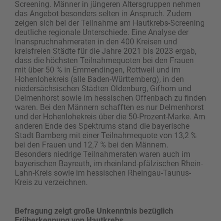
Screening. Männer in jüngeren Altersgruppen nehmen
das Angebot besonders selten in Anspruch. Zudem
zeigen sich bei der Teilnahme am Hautkrebs-Screening
deutliche regionale Unterschiede. Eine Analyse der
Inanspruchnahmeraten in den 400 Kreisen und
kreisfreien Städte für die Jahre 2021 bis 2023 ergab,
dass die höchsten Teilnahmequoten bei den Frauen
mit über 50 % in Emmendingen, Rottweil und im
Hohenlohekreis (alle Baden-Württemberg), in den
niedersächsischen Städten Oldenburg, Gifhorn und
Delmenhorst sowie im hessischen Offenbach zu finden
waren. Bei den Männern schafften es nur Delmenhorst
und der Hohenlohekreis über die 50-Prozent-Marke. Am
anderen Ende des Spektrums stand die bayerische
Stadt Bamberg mit einer Teilnahmequote von 13,2 %
bei den Frauen und 12,7 % bei den Männern.
Besonders niedrige Teilnahmeraten waren auch im
bayerischen Bayreuth, im rheinland-pfälzischen Rhein-
Lahn-Kreis sowie im hessischen Rheingau-Taunus-
Kreis zu verzeichnen.
Befragung zeigt große Unkenntnis bezüglich
Früherkennung von Hautkrebs