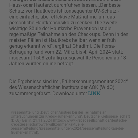
Haus- oder Hautarzt durchführen lassen. „Der beste
Schutz vor Hautkrebs ist konsequenter UV-Schutz -
eine einfache, aber effektive Maßnahme, um das
persönliche Hautkrebsrisiko zu senken. Die zweite
wichtige Säule der Hautkrebs-Prävention ist die
regelmäßige Teilnahme an den Check-ups. Denn in den
meisten Fällen ist Hautkrebs heilbar, wenn er früh
genug erkannt wird“, ergänzt Ghadimi. Die Forsa-
Befragung fand vom 22. März bis 4. April 2024 statt;
insgesamt 1508 zufällig ausgewählte Personen ab 18
Jahren wurden online befragt.
Die Ergebnisse sind im „Früherkennungsmonitor 2024“
des Wissenschaftlichen Instituts der AOK (WIdO)
LINK
zusammengefasst. Download unter
Pressemitteilung „Deutlicher Anstieg bei der Teilnahme an
Untersuchungen zur Krebs-Früherkennung“. Deutsche Krebsgesellschaft
(DKG), Berlin, 21.11.2024 (https://www.krebsgesellschaft.de/deutsche-
krebsgesellschaft-wtrl/willkommen/aktuelle-
pressemitteilung/pressemitteilungen-2024/pressemitteilung-tag-der-
frueherken.html).