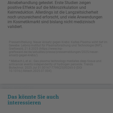
Aknebehandlung getestet. Erste Studien zeigen
positive Effekte auf die Mikrozirkulation und
Keimreduktion. Allerdings ist die Langzeitsicherheit
noch unzureichend erforscht, und viele Anwendungen
im Kosmetikmarkt sind bislang nicht medizinisch
validiert.
Pressemitteilung: Neuer Ansatz gegen Krebs: Kaltes Plasma wirkt tief im
Gewebe. Leibniz-Institut für Plasmaforschung und Technologie (INP),
Greifswald, 21.8.2025 (https://www.inp-
greifswald.de/de/aktuelles/presse/pressemeldungen/2025/neuer-
ansatz-gegen-krebs/).
* Miebach L et al.: Gas plasma technology mediates deep tissue and
anticancer events independently of hydrogen peroxide. Trends
Biotechnol. 2025 Jul 31:S0167-7799(25)00265-3 (DOI
10.1016/j.tibtech.2025.07.004).
NICHT GESCHÜTZT
Das könnte Sie auch
interessieren