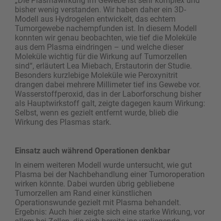
„Die Plasmawirkung im Gewebe ist sehr komplex und
bisher wenig verstanden. Wir haben daher ein 3D-
Modell aus Hydrogelen entwickelt, das echtem
Tumorgewebe nachempfunden ist. In diesem Modell
konnten wir genau beobachten, wie tief die Moleküle
aus dem Plasma eindringen – und welche dieser
Moleküle wichtig für die Wirkung auf Tumorzellen
sind“, erläutert Lea Miebach, Erstautorin der Studie.
Besonders kurzlebige Moleküle wie Peroxynitrit
drangen dabei mehrere Millimeter tief ins Gewebe vor.
Wasserstoffperoxid, das in der Laborforschung bisher
als Hauptwirkstoff galt, zeigte dagegen kaum Wirkung:
Selbst, wenn es gezielt entfernt wurde, blieb die
Wirkung des Plasmas stark.
Einsatz auch während Operationen denkbar
In einem weiteren Modell wurde untersucht, wie gut
Plasma bei der Nachbehandlung einer Tumoroperation
wirken könnte. Dabei wurden übrig gebliebene
Tumorzellen am Rand einer künstlichen
Operationswunde gezielt mit Plasma behandelt.
Ergebnis: Auch hier zeigte sich eine starke Wirkung, vor