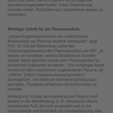
allem bei Zellen, die sich bereits ins umliegende
Gewebe ausgebreitet hatten. Diese Erkenntnisse
könnten helfen, Rückfälle nach Operationen besser zu
verhindern.
Wichtiger Schritt für die Plasmamedizin
„Unsere Ergebnisse könnten die medizinische
Anwendung von Plasma deutlich verbessern“, sagt
Prof. Dr. Sander Bekeschus, Leiter des
Forschungsschwerpunkts Plasmamedizin am INP. „Je
besser wir verstehen, welche Moleküle im Gewebe
wirken, desto gezielter lassen sich Plasmageräte für
bestimmte Krebsarten einsetzen.“ Die vorgelegte Arbeit
wurde mit dem medizinisch zugelassenen Plasma-Jet
„kINPen“ (https://neoplas-med.eu/produkt/)
durchgeführt. Die Methode könnte langfristig dazu
beitragen, Therapien effektiver und schonender zu
machen.
Hintergrund: Kaltes, atmosphärisches Plasma wird
bereits in der Wundheilung (z. B. chronische Ulzera,
diabetischer Fuß) klinisch eingesetzt und in der
Dermatologie und Kosmetik zur Hautverjüngung oder