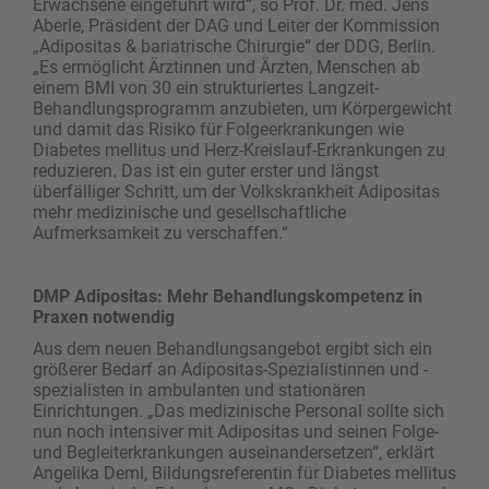
Erwachsene eingeführt wird“, so Prof. Dr. med. Jens
Aberle, Präsident der DAG und Leiter der Kommission
„Adipositas & bariatrische Chirurgie“ der DDG, Berlin.
„Es ermöglicht Ärztinnen und Ärzten, Menschen ab
einem BMI von 30 ein strukturiertes Langzeit-
Behandlungsprogramm anzubieten, um Körpergewicht
und damit das Risiko für Folgeerkrankungen wie
Diabetes mellitus und Herz-Kreislauf-Erkrankungen zu
reduzieren. Das ist ein guter erster und längst
überfälliger Schritt, um der Volkskrankheit Adipositas
mehr medizinische und gesellschaftliche
Aufmerksamkeit zu verschaffen.“
DMP Adipositas: Mehr Behandlungskompetenz in
Praxen notwendig
Aus dem neuen Behandlungsangebot ergibt sich ein
größerer Bedarf an Adipositas-Spezialistinnen und -
spezialisten in ambulanten und stationären
Einrichtungen. „Das medizinische Personal sollte sich
nun noch intensiver mit Adipositas und seinen Folge-
und Begleiterkrankungen auseinandersetzen“, erklärt
Angelika Deml, Bildungsreferentin für Diabetes mellitus