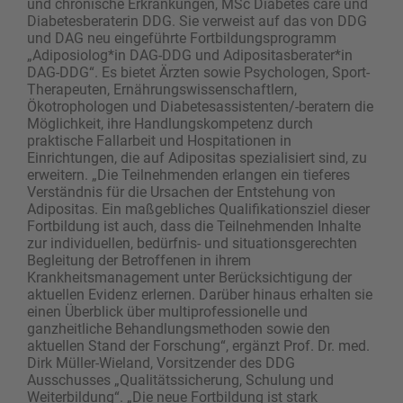
und chronische Erkrankungen, MSc Diabetes care und
Diabetesberaterin DDG. Sie verweist auf das von DDG
und DAG neu eingeführte Fortbildungsprogramm
„Adiposiolog*in DAG-DDG und Adipositasberater*in
DAG-DDG“. Es bietet Ärzten sowie Psychologen, Sport-
Therapeuten, Ernährungswissenschaftlern,
Ökotrophologen und Diabetesassistenten/-beratern die
Möglichkeit, ihre Handlungskompetenz durch
praktische Fallarbeit und Hospitationen in
Einrichtungen, die auf Adipositas spezialisiert sind, zu
erweitern. „Die Teilnehmenden erlangen ein tieferes
Verständnis für die Ursachen der Entstehung von
Adipositas. Ein maßgebliches Qualifikationsziel dieser
Fortbildung ist auch, dass die Teilnehmenden Inhalte
zur individuellen, bedürfnis- und situationsgerechten
Begleitung der Betroffenen in ihrem
Krankheitsmanagement unter Berücksichtigung der
aktuellen Evidenz erlernen. Darüber hinaus erhalten sie
einen Überblick über multiprofessionelle und
ganzheitliche Behandlungsmethoden sowie den
aktuellen Stand der Forschung“, ergänzt Prof. Dr. med.
Dirk Müller-Wieland, Vorsitzender des DDG
Ausschusses „Qualitätssicherung, Schulung und
Weiterbildung“. „Die neue Fortbildung ist stark