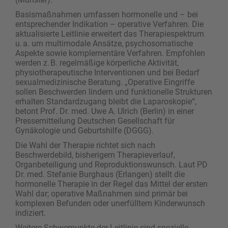
Basismaßnahmen umfassen hormonelle und – bei
entsprechender Indikation – operative Verfahren. Die
aktualisierte Leitlinie erweitert das Therapiespektrum
u. a. um multimodale Ansätze, psychosomatische
Aspekte sowie komplementäre Verfahren. Empfohlen
werden z. B. regelmäßige körperliche Aktivität,
physiotherapeutische Interventionen und bei Bedarf
sexualmedizinische Beratung. „Operative Eingriffe
sollen Beschwerden lindern und funktionelle Strukturen
erhalten Standardzugang bleibt die Laparoskopie“,
betont Prof. Dr. med. Uwe A. Ulrich (Berlin) in einer
Pressemitteilung Deutschen Gesellschaft für
Gynäkologie und Geburtshilfe (DGGG).
Die Wahl der Therapie richtet sich nach
Beschwerdebild, bisherigem Therapieverlauf,
Organbeteiligung und Reproduktionswunsch. Laut PD
Dr. med. Stefanie Burghaus (Erlangen) stellt die
hormonelle Therapie in der Regel das Mittel der ersten
Wahl dar; operative Maßnahmen sind primär bei
komplexen Befunden oder unerfülltem Kinderwunsch
indiziert.
Weitere Schwerpunkte der Leitlinie sind spezielle