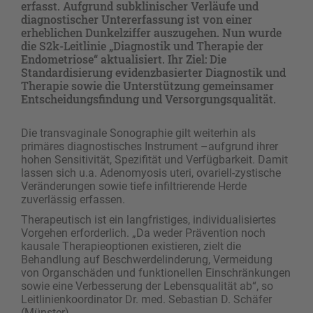
erfasst. Aufgrund subklinischer Verläufe und
diagnostischer Untererfassung ist von einer
erheblichen Dunkelziffer auszugehen. Nun wurde
die S2k-Leitlinie „Diagnostik und Therapie der
Endometriose“ aktualisiert. Ihr Ziel: Die
Standardisierung evidenzbasierter Diagnostik und
Therapie sowie die Unterstützung gemeinsamer
Entscheidungsfindung und Versorgungsqualität.
Die transvaginale Sonographie gilt weiterhin als
primäres diagnostisches Instrument –aufgrund ihrer
hohen Sensitivität, Spezifität und Verfügbarkeit. Damit
lassen sich u.a. Adenomyosis uteri, ovariell-zystische
Veränderungen sowie tiefe infiltrierende Herde
zuverlässig erfassen.
Therapeutisch ist ein langfristiges, individualisiertes
Vorgehen erforderlich. „Da weder Prävention noch
kausale Therapieoptionen existieren, zielt die
Behandlung auf Beschwerdelinderung, Vermeidung
von Organschäden und funktionellen Einschränkungen
sowie eine Verbesserung der Lebensqualität ab“, so
Leitlinienkoordinator Dr. med. Sebastian D. Schäfer
(Münster).