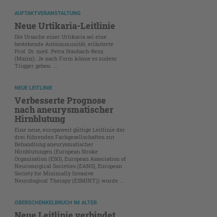
AUFTAKTVERANSTALTUNG
Neue Urtikaria-Leitlinie
Die Ursache einer Urtikaria sei eine
bestehende Autoimmunität, erläuterte
Prof. Dr. med. Petra Staubach-Renz
(Mainz). Je nach Form könne es zudem
Trigger geben. ...
NEUE LEITLINIE
Verbesserte Prognose
nach aneurysmatischer
Hirnblutung
Eine neue, europaweit gültige Leitlinie der
drei führenden Fachgesellschaften zur
Behandlung aneurysmatischer
Hirnblutungen (European Stroke
Organisation (ESO), European Association of
Neurosurgical Societies (EANS), European
Society for Minimally Invasive
Neurological Therapy (ESMINT)) wurde ...
OBERSCHENKELBRUCH IM ALTER
Neue Leitlinie verbindet