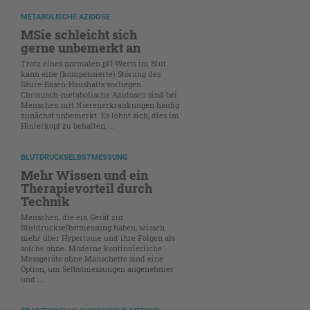
METABOLISCHE AZIDOSE
MSie schleicht sich
gerne unbemerkt an
Trotz eines normalen pH-Werts im Blut
kann eine (kompensierte) Störung des
Säure-Basen-Haushalts vorliegen.
Chronisch-metabolische Azidosen sind bei
Menschen mit Nierenerkrankungen häufig
zunächst unbemerkt. Es lohnt sich, dies im
Hinterkopf zu behalten, ...
BLUTDRUCKSELBSTMESSUNG
Mehr Wissen und ein
Therapievorteil durch
Technik
Menschen, die ein Gerät zur
Blutdruckselbstmessung haben, wissen
mehr über Hypertonie und ihre Folgen als
solche ohne. Moderne kontinuierliche
Messgeräte ohne Manschette sind eine
Option, um Selbstmessungen angenehmer
und ...