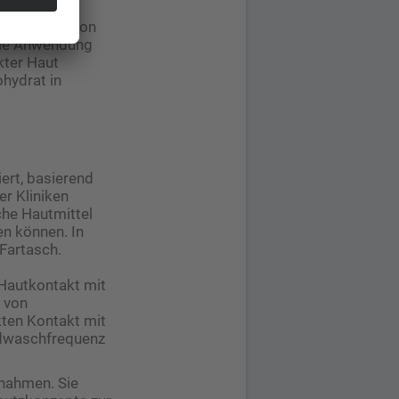
s
hen Kommission
die Anwendung
kter Haut
hydrat in
ert, basierend
r Kliniken
che Hautmittel
en können. In
 Fartasch.
Hautkontakt mit
 von
kten Kontakt mit
ndwaschfrequenz
nahmen. Sie