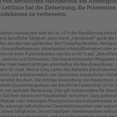
von beruflichen Hautmitteln am Arbeitsplat
 Leitlinie hat die Zielsetzung, die Prävention
andekzeme zu verbessern.
ischen Handekzem sind bis zu 10 % der Bevölkerung betrof
rch berufliche Tätigkeit, denn durch „Handarbeit“ gerät die 
fen, die die Haut gefährden. Bei Friseurfachkräften, Reinigu
m Gesundheitswesen, Arbeitenden in Metallbetrieben oder i
e mit einer Punktprävalenz von bis zu 40 % auf. „Betroffene
, Juckreiz und Schmerzen. Die hinzukommenden Rhagaden 
er Haut beeinträchtigen unmittelbar die Berufsausübung“, e
nator Dr. med. Michal Gina, Leiter des Referats Berufsderma
vention und Arbeitsmedizin der Deutschen Gesetzlichen Unfal
versität Bochum. Die richtige Anwendung von Hautschutz-, 
tteln (zusammengefasst als berufliche Hautmittel) ist für 
von zentraler Bedeutung. Dies gilt insbesondere für Beschä
 Teil ihrer Arbeitszeit Feuchtarbeit verrichten. Dazu gehören
 Wasser oder wässrigen Flüssigkeiten wie beispielsweise 
e, wässrige (alkoholische) Desinfektionsmittel oder wässr
 sowie Tätigkeiten, die mit häufigem Händewaschen verbund
endung von Hautschutz- und Hautpflegemitteln sowie die 