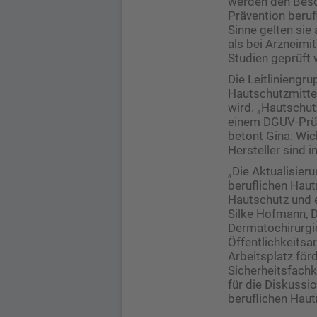
werden den Besch
Prävention beruf
Sinne gelten si
als bei Arzneimi
Studien geprüft 
Die Leitliniengru
Hautschutzmitteln
wird. „Hautschut
einem DGUV-Prüfz
betont Gina. Wic
Hersteller sind 
„Die Aktualisier
beruflichen Haut
Hautschutz und 
Silke Hofmann, D
Dermatochirurgie
Öffentlichkeits
Arbeitsplatz för
Sicherheitsfachk
für die Diskuss
beruflichen Haut