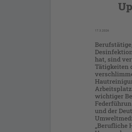
Up
17.3.2026
Berufstätige
Desinfektio
hat, sind v
Tätigkeiten
verschlimme
Hautreinigun
Arbeitsplatz
wichtiger Be
Federführun
und der Deut
Umweltmedizi
„Berufliche 