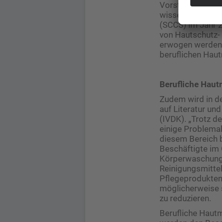
Vorstand der AB
wissenschaftlic
(SCCS) im Jahr 
von Hautschutz- 
erwogen werden k
beruflichen Hautm
Berufliche Haut
Zudem wird in de
auf Literatur un
(IVDK). „Trotz d
einige Problemal
diesem Bereich b
Beschäftigte im G
Körperwaschunge
Reinigungsmittel
Pflegeprodukten 
möglicherweise 
zu reduzieren.
Berufliche Haut