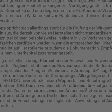
äftigten eines Betriebs im Zuge eines integrativen Hautsc
lich bedingter Hauterkrankungen zur Verfügung gestellt. Im 
e als Kosmetika und unterliegen damit der EU-Kosmetik-Ver
tteln, muss die Wirksamkeit von Hautschutzmitteln nicht dur
werden.
ppe spricht sich allerdings stark für die Prüfung der Wirksa
 aus, die derzeit von vielen Herstellern nicht standardisier
zmittel können beispielsweise in einem in vivo-Verfahren ge
eichen zertifiziert werden, wenn die entsprechenden Kriterie
htig ist auf Herstellerseite zudem die Dokumentation. Emp
in einem Unterkapitel zusammengestellt.
ung der Leitlinie bringt Klarheit bei der Auswahl und Anwend
mittel. Zugleich erhöht sie das Bewusstsein für die Bedeut
entsprechenden Pflegemaßnahmen am Arbeitsplatz“, sagt Pr
irektorin des Zentrums für Dermatologie, Allergologie und
, HELIOS Universitätsklinikum Wuppertal und Beauftragte f
arbeit der DDG. Das so wachsende Verständnis für Hautgesu
dert die Zusammenarbeit zwischen Ärztinnen/Ärzten, betrieb
räften und Arbeitgebern. Die Leitlinie schafft eine gemein
ion und für Entscheidungen bezüglich der Anwendung und A
mitteln.