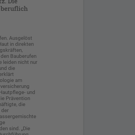
z. Die
 beruflich
fen. Ausgelöst
Haut in direkten
ngskräften,
n den Bauberufen
 leiden nicht nur
und die
rklärt
tologie am
lversicherung
Hautpflege- und
die Prävention
ftigte, die
 der
wassergemischte
ige
en sind. „Die
Durchführung