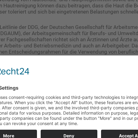
n Hautreinigung können dazu beitragen, dass die Haut die 
er toleriert und sich bei eingetretenen Belastungen schnelle
e Leitlinie der DDG, der Deutschen Gesellschaft für Arbeitsme
DGAUM), der Arbeitsgemeinschaft für Berufs- und Umwelt
er Fachgesellschaften richtet sich an Ärztinnen und Ärzte a
r Arbeits- und Betriebsmedizin und auch an Arbeitgeber. Da
, einen Entscheidungsrahmen für die Verwendung von beruflic
 bereitzustellen, um Handekzemen insbesondere im berufli
en. „Berufliche Hautmittel sind wichtig, sie ersetzen aber ni
 Schutzhandschuhen oder anderen Präventionsmaßnahmen
bstitution, technische, organisatorische und persönliche 
ben“, ergänzt Gina. Zudem sei es wichtig, den Einsatz dieser
efährdungsbeurteilung zu prüfen, da sie unter Umständen d
hrstoffe beeinflussen können.
äsentiert aktuelle Daten aus epidemiologischen Untersuchung
Empfehlungen. Zudem beinhaltet sie eine gezielte Auswertu
tarbeit und berücksichtigt die Ergebnisse des Cochrane R
 berufsbedingter Handekzeme (Bauer et al., 2018). „Wir pos
lar zur Problematik des Einsatzes von Aluminiumchlorhydrox
n“, sagt Prof. Dr. med. Manigé Fartasch, Berufsdermatologi