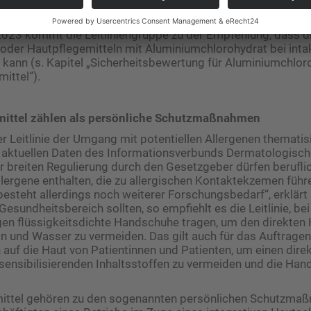
D. Unter Berücksichtigung der aktuellen Stellungnahmen de
hen Ausschusses für Verbrauchersicherheit der Europäisc
2023 kommt die Leitliniengruppe zu der Empfehlung, dass 
oder Hautpflegemitteln mit Aluminiumchlorohydrat bei inta
ann (s. Kapitel „Sicherheitsbewertung für Aluminiumchloro
ittel“).
mittel zählen als persönliche Schutzmaßnahmen
r Leitlinie der Umgang mit potentiellen Allergenen thematisi
d aktuellen Daten des Informationsverbunds Dermatologische
er breiten Regulierung durch den Gesetzgeber dürfen berufli
lergene enthalten, die zu allergischen Kontaktekzemen führ
esteht allerdings noch weiterer Forschungsbedarf“, erklärt
esundheitsbereich sollten, so empfiehlt es die Leitlinie, bei
n flüssigkeitsdichte Handschuhe tragen, um den direkten 
n und Wasser zu vermeiden. Das gilt auch für das Auftragen
auf die Haut von Patientinnen und Patienten, um einen dire
sensibilisierenden Inhaltsstoffen zu vermeiden und die Ha
mittel gehören zu den sogenannten persönlichen Schutzmaß