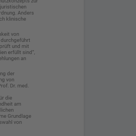
hutzkonzepts zur
juristischen
ordnung. Anders
ch klinische
mkeit von
t durchgeführt
prüft und mit
n erfüllt sind“,
fehlungen an
ung der
ung von
of. Dr. med.
ür die
ndheit am
lichen
same Grundlage
uswahl von