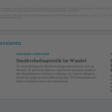
vorbeugen: Aktualisierte S2k-Leitlinie zu ‚Beruflichen Hautmitteln‘“. Deutsche Dermatologische Gesellschaft (DD
/handekzemen-vorbeugen-aktualisierte-s2k-leitlinie-zu-beruflichen-hautmitteln).
ellschaft (DDG). S2k-Leitlinie „Berufliche Hautmittel“ (AWMF-Registernummer 013-056). Version 3.0. 2025. Verf
tlinien/detail/013-056.
ressieren
ONKODERM-SYMPOSIUM
U
Hautkrebsdiagnostik im Wandel
Die dermatologische Hautkrebsdiagnostik befindet sich im
Wandel. KI-gestützte Systeme sind heute besonders stark in
.
der Klassifikation sichtbarer Läsionen, im Läsions-Mapping
A
sowie im longitudinalen Matching über Verlaufsaufnahmen.
E
Dadurch können neue oder dynamisch ...
S
.
D
M