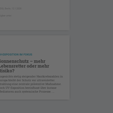
G), Berlin, 12.1.2026
ügbar unter:
V-EXPOSITION IM FOKUS
Sonnenschutz – mehr
Lebensretter oder mehr
Risiko?
ngesichts stetig steigender Hautkrebszahlen in
uropa bleibt der Schutz vor ultravioletter
trahlung eine zentrale präventive Maßnahme.
och UV-Exposition beeinflusst über kutane
ediatoren auch systemische Prozesse. ...