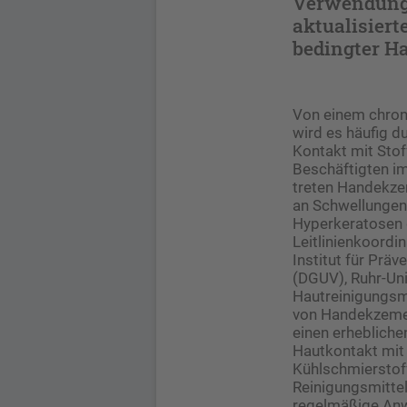
Verwendung 
aktualisierte
bedingter H
Von einem chron
wird es häufig du
Kontakt mit Stof
Beschäftigten i
treten Handekzem
an Schwellungen
Hyperkeratosen d
Leitlinienkoordi
Institut für Prä
(DGUV), Ruhr-Uni
Hautreinigungsmi
von Handekzemen 
einen erheblichen
Hautkontakt mit
Kühlschmierstoff
Reinigungsmittel
regelmäßige Anw