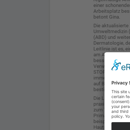
einer schonende
Arbeitsplatz bess
betont Gina.
Die aktualisiert
Umweltmedizin (
(ABD) und weiter
Dermatologie, de
Leitlinie ist es
am Arbeitsplatz
besser vorzubeug
Verwendung von
STOP-Prinzip (Su
immer Vorrang ha
auf Basis der G
bestimmter Gefa
Die Leitlinie pr
praxisrelevante 
zum Thema Feuch
Primärprävention
beispielsweise k
Hautschutzmittel