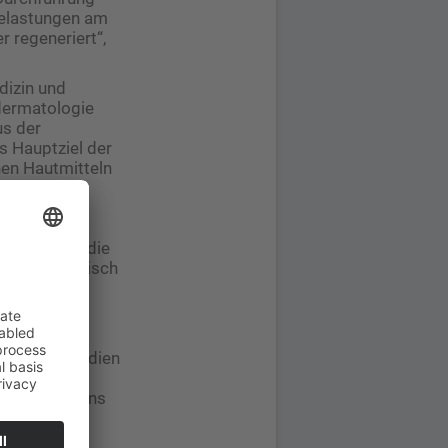
Belastungen am
r regeneriert“,
dizin und
dermatologie
us der
s Hauptziel der
hen Hautmitteln
chen Umfeld
cht die
 nach dem
Maßnahmen), die
 Mittel kritisch
ie Aufnahme
en und gibt
ng neuer Studien
eviews zur
itionieren uns
id in
n und im