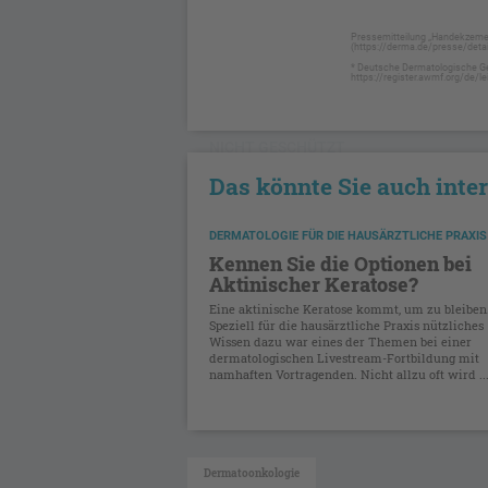
Pressemitteilung „Handekzemen 
(https://derma.de/presse/detail
* Deutsche Dermatologische Ges
https://register.awmf.org/de/lei
NICHT GESCHÜTZT
Das könnte Sie auch inte
DERMATOLOGIE FÜR DIE HAUSÄRZTLICHE PRAXIS
Kennen Sie die Optionen bei
Aktinischer Keratose?
Eine aktinische Keratose kommt, um zu bleiben
Speziell für die hausärztliche Praxis nützliches
Wissen dazu war eines der Themen bei einer
dermatologischen Livestream-Fortbildung mit
namhaften Vortragenden. Nicht allzu oft wird ..
Dermatoonkologie