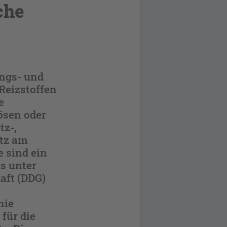
che
ungs- und
Reizstoffen
e
ösen oder
tz-,
atz am
e sind ein
as unter
aft (DDG)
nie
für die