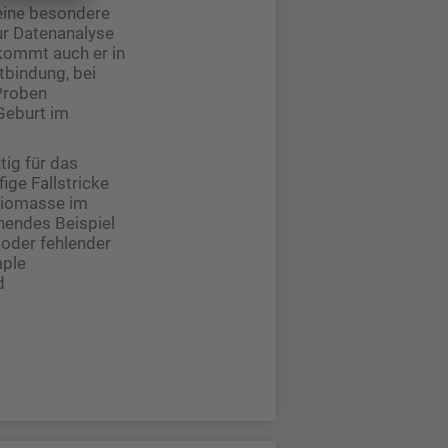
eine besondere
zur Datenanalyse
 kommt auch er in
tbindung, bei
 Proben
Geburt im
tig für das
ge Fallstricke
 Biomasse im
rnendes Beispiel
 oder fehlender
mple
d