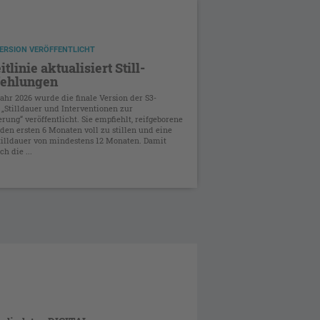
VERSION VERÖFFENTLICHT
tlinie aktualisiert Still-
ehlungen
ahr 2026 wurde die finale Version der S3-
e „Stilldauer und Interventionen zur
erung“ veröffentlicht. Sie empfiehlt, reifgeborene
 den ersten 6 Monaten voll zu stillen und eine
illdauer von mindestens 12 Monaten. Damit
ch die ...