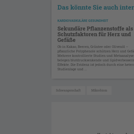
Das könnte Sie auch inte
KARDIOVASKULÄRE GESUNDHEIT
Sekundäre Pflanzenstoffe als
Schutzfaktoren für Herz und
Gefäße
Ob in Kakao, Beeren, Grüntee oder Olivenöl –
pflanzliche Polyphenole schützen Herz und Gefä
Mehrere kontrollierte Studien und Metaanalys
belegen blutdrucksenkende und lipidverbesser
Effekte. Die Evidenz ist jedoch durch eine hete
Studienlage und ...
Schwangerschaft
Mikrobiom