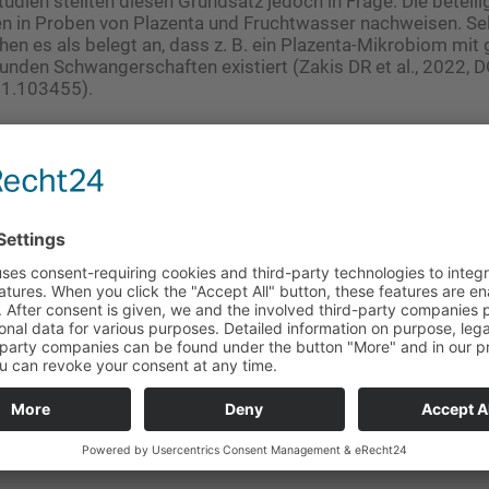
tudien stellten diesen Grundsatz jedoch in Frage: Die beteil
n in Proben von Plazenta und Fruchtwasser nachweisen. Se
hen es als belegt an, dass z. B. ein Plazenta-Mikrobiom mit 
nden Schwangerschaften existiert (Zakis DR et al., 2022, D
21.103455).
 wohl auf Kontaminationen zurückzuführen
sziplinäre Team von Fachleuten aus der Reproduktionsbiolog
logie, der Bioinformatik, der Immunologie, der klinischen M
ie kam bei der Überprüfung dieser Studien einstimmig zu d
ikrobiellen Signale wahrscheinlich das Ergebnis einer Kont
nischen Verfahren zur Gewinnung der fötalen Proben oder w
NA-Sequenzierung sind. Darüber hinaus ist die Existenz leb
ikrobieller Populationen in gesundem fötalem Gewebe nicht
onzepten der Immunologie, der klinischen Mikrobiologie un
tiere vereinbar. „Die spezielle Problematik bei diesen Mikr
nen Konzentrationen der anwesenden Bakterien. Daher müsse
ne Spezies sicher erkannt und von Kontaminationen unters
g. Dr. Thomas Rattei, Leiter der Forschungsabteilung für co
am Zentrum für Mikrobiologie und Umweltsystemwissensch