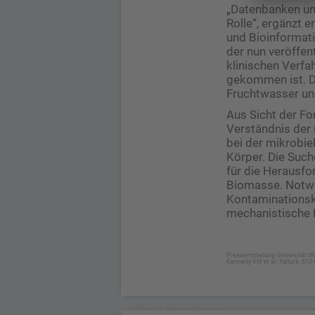
„Datenbanken un
Rolle“, ergänzt e
und Bioinformati
der nun veröffen
klinischen Verfa
gekommen ist. D
Fruchtwasser un
Aus Sicht der Fo
Verständnis der
bei der mikrobi
Körper. Die Such
für die Herausfo
Biomasse. Notwen
Kontaminationsk
mechanistische 
Pressemitteilung Universität W
Kennedy KM et al.: Nature. 613
NICHT GESCHÜTZT