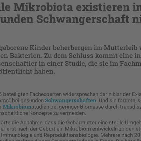
le Mikrobiota existieren i
unden Schwangerschaft n
geborene Kinder beherbergen im Mutterleib
den Bakterien. Zu dem Schluss kommt eine in
nschaftler in einer Studie, die sie im Fach
öffentlicht haben.
 beteiligten Fachexperten widersprechen darin klar der Exi
Schwangerschaften
ioms“ bei gesunden
. Und sie fordern, 
Mikrobiom
er
studien bei geringer Biomasse durch transdisz
nschaftliche Konzepte zu vermeiden.
örte die Annahme, dass die Gebärmutter eine sterile Umge
r erst nach der Geburt ein Mikrobiom entwickeln zu den et
 Immunologie und Reproduktionsbiologie. Mehrere nach 2