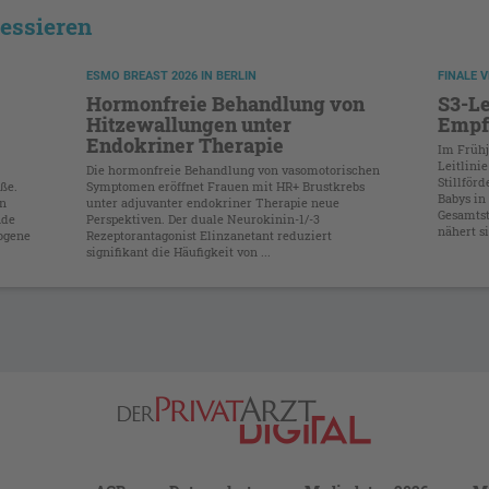
ressieren
ESMO BREAST 2026 IN BERLIN
FINALE 
Hormonfreie Behandlung von
S3-Lei
Hitzewallungen unter
Empf
Endokriner Therapie
Im Frühj
Leitlini
Die hormonfreie Behandlung von vasomotorischen
Stillförd
ße.
Symptomen eröffnet Frauen mit HR+ Brustkrebs
Babys in
en
unter adjuvanter endokriner Therapie neue
Gesamtst
nde
Perspektiven. Der duale Neurokinin-1/-3
nähert si
rogene
Rezeptorantagonist Elinzanetant reduziert
signifikant die Häufigkeit von ...