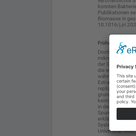
veröffentlichte S
konnten Bakterie
Publikationen se
Biomasse in gesu
10.1016/j.jri.20
Frühere Spuren
Doch das interdi
mikrobiellen Öko
der Gnotobiolog
die entdeckten m
während der kli
Extraktion und D
replizierender m
grundlegenden K
keimfreier Säuge
in den sehr klei
Spuren vorhande
erklärt Prof. Ma
Systembiologie 
Universität Wien.