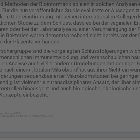
d Methoden der Bioinformatik spielen in solchen Analysen 
r. Für die nun veröffentlichte Studie evaluierte er Aussagen 
k. In Übereinstimmung mit seinen internationalen Kollegen
tlichten Studie zu dem Schluss, dass es bei der vaginalen En
hren oder bei der Laboranalyse zu einer Verunreinigung der
ie Bakterien waren dementsprechend nicht bereits vor der 
d der Plazenta vorhanden.
rschergruppe sind die vorgelegten Schlussfolgerungen wich
 menschlichen Immunentwicklung und veranschaulichen häufi
ellen Analyse auch vieler anderer Umgebungen mit geringer
e nach einem „fötalen Mikrobiom“ ist aus ihrer Sicht ein wa
rderungen sequenzbasierter Mikrobiomstudien bei geringer
dig ist vielmehr ein transdisziplinärer Ansatz, der über si
ontrollen hinausgeht und auch biologische, ökologische un
Konzepte einbezieht.
ien, Januar 2023
:639-649 (DOI 10.1038/s41586-022-05546-8).