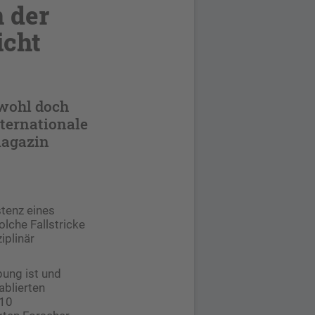
n der
icht
 wohl doch
ternationale
magazin
stenz eines
solche Fallstricke
iplinär
bung ist und
ablierten
010