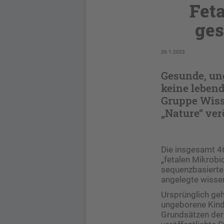
Feta
ges
26.1.2023
Gesunde, un
keine leben
Gruppe Wisse
„Nature“ ver
Die insgesamt 46
„fetalen Mikrob
sequenzbasiert
angelegte wisse
Ursprünglich geh
ungeborene Kinde
Grundsätzen der