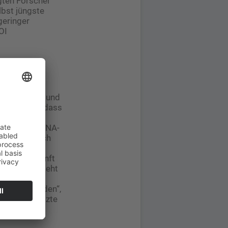
igten Forscher
lbst jüngste
geringer
OI
ie, der
ikrobiologie und
em Schluss, dass
amination
ährend der DNA-
ender und sich
 mit den
d der Herkunft
obiomen besteht
n auch in
chieden werden“,
mputergestützte
aft der