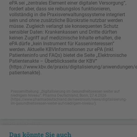
ePA sei „zentrales Element einer digitalen Versorgung“,
fordert aber, dass sie reibungslos funktionieren,
vollständig in die Praxisverwaltungssysteme integriert
sein und ohne zusätzliche Bürokratie nutzbar werden
müsse. Zugleich verlangt sie konsequenten Schutz
sensibler Daten: Krankenkassen und Dritte dürften
keinen Zugriff auf medizinische Inhalte erhalten, die
ePA dürfe „kein Instrument für Kasseninteressen“
werden. Aktuelle KBVInformationen zur ePA (inkl.
Patienteninfo und FAQs) bietet die Seite „Elektronische
Patientenakte – Überblicksseite der KBV“
(https://www.kbv.de/praxis/digitalisierung/anwendungen/e
patientenakte).
Pressemitteilung: „Digitalisierung im Gesundheitswesen weiter auf
niedrigem Niveau“. Pharma Deutschland, Bonn, 27.4.2026
(https://www.pharmadeutschland.de/newsroom/news/digitalisierung-
im-gesundheitswesen-weiter-auf-niedrigem-niveau/).
NICHT GESCHÜTZT
Das könnte Sie auch