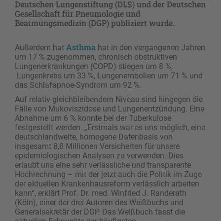
Deutschen Lungenstiftung (DLS) und der Deutschen
Gesellschaft für Pneumologie und
Beatmungsmedizin (DGP) publiziert wurde.
Asthma
Außerdem hat
hat in den vergangenen Jahren
um 17 % zugenommen, chronisch obstruktiven
Lungenerkrankungen (COPD) stiegen um 8 %,
Lungenkrebs um 33 %, Lungenembolien um 71 % und
das Schlafapnoe-Syndrom um 92 %.
Auf relativ gleichbleibendem Niveau sind hingegen die
Fälle von Mukoviszidose und Lungenentzündung. Eine
Abnahme um 6 % konnte bei der Tuberkulose
festgestellt werden. „Erstmals war es uns möglich, eine
deutschlandweite, homogene Datenbasis von
insgesamt 8,8 Millionen Versicherten für unsere
epidemiologischen Analysen zu verwenden. Dies
erlaubt uns eine sehr verlässliche und transparente
Hochrechnung – mit der jetzt auch die Politik im Zuge
der aktuellen Krankenhausreform verlässlich arbeiten
kann“, erklärt Prof. Dr. med. Winfried J. Randerath
(Köln), einer der drei Autoren des Weißbuchs und
Generalsekretär der DGP. Das Weißbuch fasst die