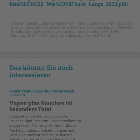
files/20230320_Wei%C3%9Fbuch_Lunge_2023.pdf
).
Pressemitteilung „Deutsche erkranken immer häufiger an Asthma, COPD
oder Lungenkrebs: Heute erscheint das neue Weißbuch Lunge“. Deutsche
Gesellschaft für Pneumologie und Beatmungsmedizin e.V. (DGP),
Marburg, 30.3.2023 (https://idw-online.de/de/news811726).
NICHT GESCHÜTZT
Das könnte Sie auch
interessieren
KARDIOVASKULÄRER UND PULMONALER
SCHADEN
Vapen plus Rauchen ist
besonders Fatal
E-Zigaretten werden als „modernes
Rauchen light“ oder zur Tabakentwöhnung
angepriesen. Aber es wird immer klarer:
Auch Liquiddampf schädigt Lunge und
Herz. Und offenbar potenziert sich die
Schadwirkung im dualen Gebrauch mit