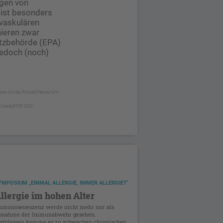
ngen von
 ist besonders
vaskulären
nieren zwar
utzbehörde (EPA)
jedoch (noch)
nibas.ch/de/Aktuell/News/Uni-
12):eadp8100 (DOI
YMPOSIUM „EINMAL ALLERGIE, IMMER ALLERGIE?“
llergie im hohen Alter
mmunoseneszenz werde nicht mehr nur als
bnahme der Immunabwehr gesehen.
tattdessen komme es zu schwachen chronischen