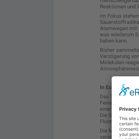
menschengemacht
Reaktionen und l
Im Fokus stehen
Sauerstoffradika
Atemwegen mit Bi
was wiederum En
haben kann.
Bisher sammelten
Verzögerung von 
Molekülen reagie
Atmosphärenwisse
In Echtzeit aus
Das Team vom De
Feinstaub in Sek
einer Flüssigkei
Die Sauerstoffra
Fluoreszenzsigna
Die Messungen m
verschwinden bin