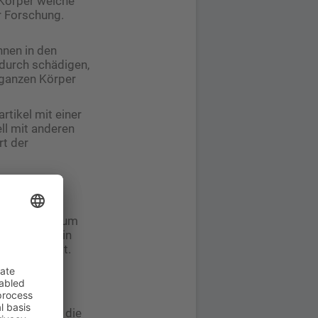
Körper welche
r Forschung.
nnen in den
adurch schädigen,
ganzen Körper
rtikel mit einer
ll mit anderen
rt der
entwickelt, um
us der Luft in
n in Kontakt.
bare
dikale
nstaub über die