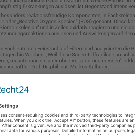
en und natürlichen Quellen stammen. Welche Partikel im 
angfristig Erkrankungen auslösen, ist Gegenstand intensive
 besonders reaktionsfreudige Komponenten, in Fachkreisen
le oder „Reactive Oxygen Species“ (ROS) genannt. Diese kö
omolekülen auf und in Zellen oxidativ reagieren und sie d
tzündungsreaktionen auslösen und Auswirkungen auf den 
 Fachleute den Feinstaub auf Filtern und analysierten die Pa
Tagen bis Wochen. „Weil diese Sauerstoffradikale so schne
ren, müsste man sie aber ohne Verzögerung messen“, erklä
nschaftler Prof. Dr. phil. nat. Markus Kalberer.
 der Luft gemessen
partement Umweltwissenschaften hat eine neue Methode 
undenschnelle zu messen. Die Partikel werden dabei direkt a
t gesammelt. Dort kommen sie mit verschiedenen Chemikalie
dikale reagieren in dieser Lösung und erzeugen quantifizier
le.
it der neuen Methode zeigen: 60 bis 99 % der Sauerstoffra
nen Minuten oder Stunden. Die bisherigen Analysen von Fei