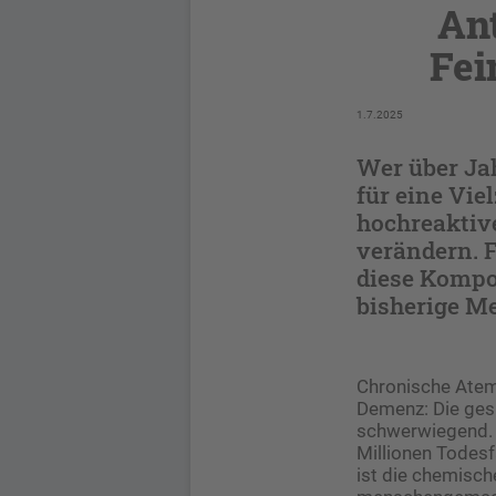
Ant
Fei
1.7.2025
Wer über Jah
für eine Vie
hochreaktiv
verändern. F
diese Kompo
bisherige M
Chronische Atem
Demenz: Die gesu
schwerwiegend. 
Millionen Todesf
ist die chemisch