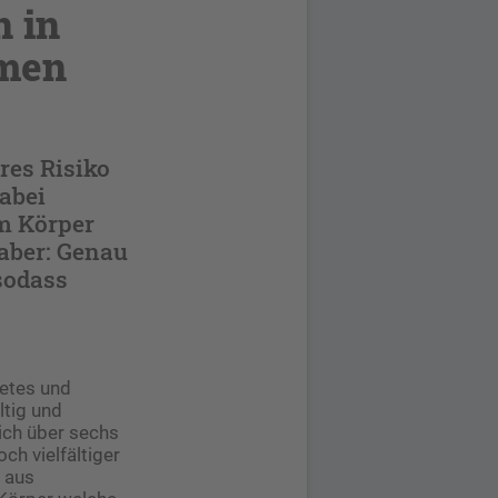
n in
mmen
res Risiko
abei
m Körper
 aber: Genau
sodass
etes und
ltig und
ich über sechs
ch vielfältiger
e aus