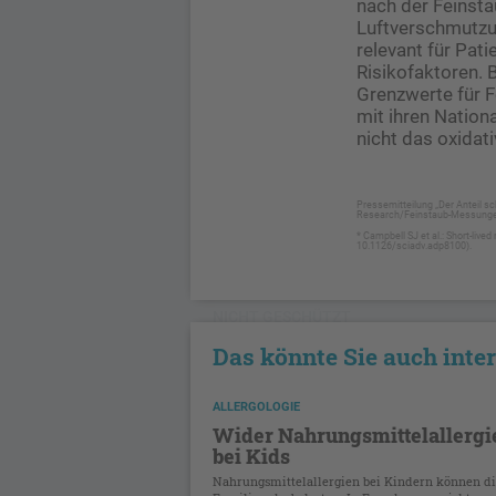
nach der Feinsta
Luftverschmutzun
relevant für Pa
Risikofaktoren. B
Grenzwerte für 
mit ihren Nation
nicht das oxidati
Pressemitteilung „Der Anteil s
Research/Feinstaub-Messungen
* Campbell SJ et al.: Short-live
10.1126/sciadv.adp8100).
NICHT GESCHÜTZT
Das könnte Sie auch inte
ALLERGOLOGIE
Wider Nahrungsmittelallergi
bei Kids
Nahrungsmittelallergien bei Kindern können d