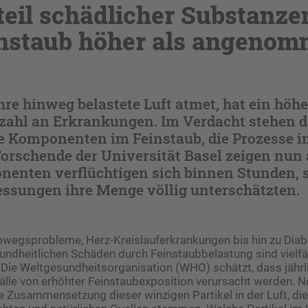
eil schädlicher Substanze
nstaub höher als angeno
re hinweg belastete Luft atmet, hat ein höhe
lzahl an Erkrankungen. Im Verdacht stehen d
e Komponenten im Feinstaub, die Prozesse i
orschende der Universität Basel zeigen nun
nenten verflüchtigen sich binnen Stunden, 
essungen ihre Menge völlig unterschätzten.
wegsprobleme, Herz-Kreislauferkrankungen bis hin zu Diab
ndheitlichen Schäden durch Feinstaubbelastung sind vielfä
Die Weltgesundheitsorganisation (WHO) schätzt, dass jährl
älle von erhöhter Feinstaubexposition verursacht werden. No
e Zusammensetzung dieser winzigen Partikel in der Luft, di