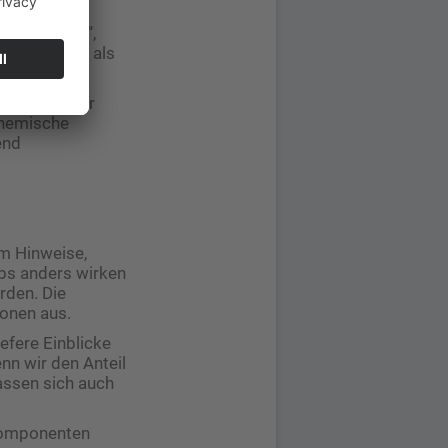
 bei der
erausrechnen“,
utlich höher als
forscher vor
chemische
end
em Hinweise,
ubs anders wirken
rden. Die
ionen aus.
efere Einblicke
n wir den Anteil
assen sich auch
 Komponenten