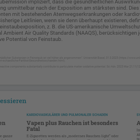
ubemission impliziert, dass die gesundheitlichen Auswirku
g unmittelbar nach der Exposition am stärksten sind. Dies
tienten mit bestehenden Atemwegserkrankungen oder kardio
isherige Leitlinien, wenn sie denn überhaupt existieren, defi
Feinstaubexposition, z. B. die US-amerikanische Umweltsch
al Ambient Air Quality Standards (NAAQS), berücksichtigen 
ve Potential von Feinstaub.
chädlicher Substanzen in Feinstaub ist viel höher als angenommen“. Universität Basel, 31.3.2025 (https://www.u
-schaedliche-Partikel-Gesundheitsschaeden.html).
d reactive components substantially contribute to particulate matter oxidative potential. Sci Adv. 2025 Mar 21;11(
ressieren
KARDIOVASKULÄRER UND PULMONALER SCHADEN
S
en
Vapen plus Rauchen ist besonders
A
Fatal
I
A
ie ganze
E-Zigaretten werden als „modernes Rauchen light“ oder
S