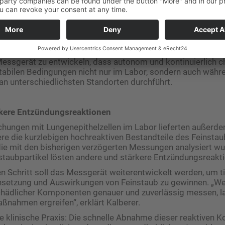
hat somit ein verzerrtes Bild geliefert. „Weil der Messfehler
se aber nicht konstant ist, lässt er sich nicht so einfach h
er echte Anteil schädlicher Substanzen im Feinstaub liege de
men.
rung bei der neuen Methode bestand laut dem Atmosphären
 Messgerät zu entwickeln, dass autonom und kontinuierlich 
tabilen Bedingungen nicht nur im Labor, sondern auch währ
n unterschiedlichsten Standorten durchführt.
rkere Entzündungsreaktionen
hungen mit Lungenepithelzellen im Labor lieferten außerd
e die kurzlebigen hochreaktiven Bestandteile des Feinsta
, die mit den bisherigen verzögerten Messungen analysiert wu
staubpartikel lösten andere und stärkere Entzündungsreakt
n Schritt soll das Messgerät weiterentwickelt werden, um ti
setzung und Auswirkungen von Feinstaub zu gewinnen. „Wen
schädlicher Komponenten genauer und zuverlässig messen, l
nahmen ergreifen“, erklärt Kalberer.
e klinische Praxis: Die schnelle Abnahme dieser reaktiven