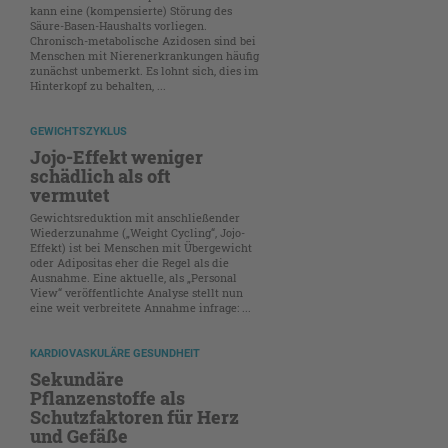
kann eine (kompensierte) Störung des
Säure-Basen-Haushalts vorliegen.
Chronisch-metabolische Azidosen sind bei
Menschen mit Nierenerkrankungen häufig
zunächst unbemerkt. Es lohnt sich, dies im
Hinterkopf zu behalten, ...
GEWICHTSZYKLUS
Jojo-Effekt weniger
schädlich als oft
vermutet
Gewichtsreduktion mit anschließender
Wiederzunahme („Weight Cycling“, Jojo-
Effekt) ist bei Menschen mit Übergewicht
oder Adipositas eher die Regel als die
Ausnahme. Eine aktuelle, als „Personal
View“ veröffentlichte Analyse stellt nun
eine weit verbreitete Annahme infrage: ...
KARDIOVASKULÄRE GESUNDHEIT
Sekundäre
Pflanzenstoffe als
Schutzfaktoren für Herz
und Gefäße