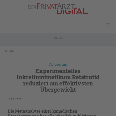
- ANZEIGE -
NEWS
Adipositas
Experimentelles
Inkretinmimetikum Retatrutid
reduziert am effektivsten
Übergewicht
31.3.2025
Die Metaanalyse einer kanadischen
Forschergruppe hat alle kürzlich publizierten