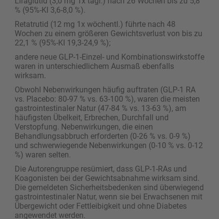
Liraglutid (3,0 mg 1x tägl.) nach 26 Wochen bis zu 5,8
% (95%-KI 3,6-8,0 %).
Retatrutid (12 mg 1x wöchentl.) führte nach 48
Wochen zu einem größeren Gewichtsverlust von bis zu
22,1 % (95%-KI 19,3-24,9 %);
andere neue GLP-1-Einzel- und Kombinationswirkstoffe
waren in unterschiedlichem Ausmaß ebenfalls
wirksam.
Obwohl Nebenwirkungen häufig auftraten (GLP-1 RA
vs. Placebo: 80-97 % vs. 63-100 %), waren die meisten
gastrointestinaler Natur (47-84 % vs. 13-63 %), am
häufigsten Übelkeit, Erbrechen, Durchfall und
Verstopfung. Nebenwirkungen, die einen
Behandlungsabbruch erforderten (0-26 % vs. 0-9 %)
und schwerwiegende Nebenwirkungen (0-10 % vs. 0-12
%) waren selten.
Die Autorengruppe resümiert, dass GLP-1-RAs und
Koagonisten bei der Gewichtsabnahme wirksam sind.
Die gemeldeten Sicherheitsbedenken sind überwiegend
gastrointestinaler Natur, wenn sie bei Erwachsenen mit
Übergewicht oder Fettleibigkeit und ohne Diabetes
angewendet werden.