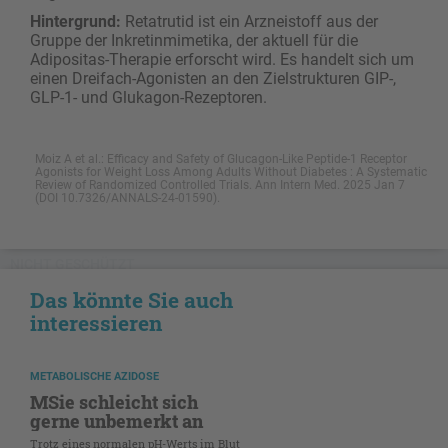
Hintergrund:
Retatrutid ist ein Arzneistoff aus der
Gruppe der Inkretinmimetika, der aktuell für die
Adipositas-Therapie erforscht wird. Es handelt sich um
einen Dreifach-Agonisten an den Zielstrukturen GIP-,
GLP-1- und Glukagon-Rezeptoren.
Moiz A et al.: Efficacy and Safety of Glucagon-Like Peptide-1 Receptor
Agonists for Weight Loss Among Adults Without Diabetes : A Systematic
Review of Randomized Controlled Trials. Ann Intern Med. 2025 Jan 7
(DOI 10.7326/ANNALS-24-01590).
NICHT GESCHÜTZT
Das könnte Sie auch
interessieren
METABOLISCHE AZIDOSE
MSie schleicht sich
gerne unbemerkt an
Trotz eines normalen pH-Werts im Blut