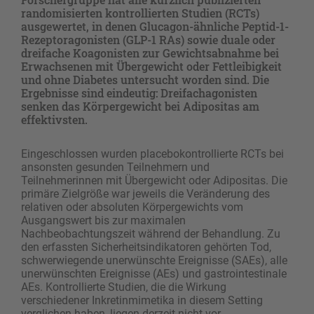
randomisierten kontrollierten Studien (RCTs)
ausgewertet, in denen Glucagon-ähnliche Peptid-1-
Rezeptoragonisten (GLP-1 RAs) sowie duale oder
dreifache Koagonisten zur Gewichtsabnahme bei
Erwachsenen mit Übergewicht oder Fettleibigkeit
und ohne Diabetes untersucht worden sind. Die
Ergebnisse sind eindeutig: Dreifachagonisten
senken das Körpergewicht bei Adipositas am
effektivsten.
Eingeschlossen wurden placebokontrollierte RCTs bei
ansonsten gesunden Teilnehmern und
Teilnehmerinnen mit Übergewicht oder Adipositas. Die
primäre Zielgröße war jeweils die Veränderung des
relativen oder absoluten Körpergewichts vom
Ausgangswert bis zur maximalen
Nachbeobachtungszeit während der Behandlung. Zu
den erfassten Sicherheitsindikatoren gehörten Tod,
schwerwiegende unerwünschte Ereignisse (SAEs), alle
unerwünschten Ereignisse (AEs) und gastrointestinale
AEs. Kontrollierte Studien, die die Wirkung
verschiedener Inkretinmimetika in diesem Setting
verglichen haben, liegen derzeit nicht vor.