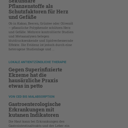
Sekundäre
Pflanzenstoffe als
Schutzfaktoren für Herz
und Gefäße
Ob in Kakao, Beeren, Grüntee oder Olivenöl
– pflanzliche Polyphenole schützen Herz
und Gefäße. Mehrere kontrollierte Studien
und Metaanalysen belegen
blutdrucksenkende und lipidverbessernde
Effekte. Die Evidenz ist jedoch durch eine
heterogene Studienlage und ...
LOKALE ANTIENTZÜNDLICHE THERAPIE
Gegen Superinfizierte
Ekzeme hat die
hausärzliche Praxis
etwas in petto
VON CED BIS MALABSORPTION
Gastroenterologische
Erkrankungen mit
kutanen Indikatoren
Die Haut kann bei Erkrankungen des
Gastrointestinaltrakts und der Leber ein