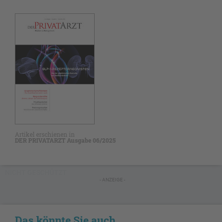
Artikel erschienen in
DER PRIVATARZT Ausgabe 06/2025
NICHT GESCHÜTZT
- ANZEIGE -
Das könnte Sie auch