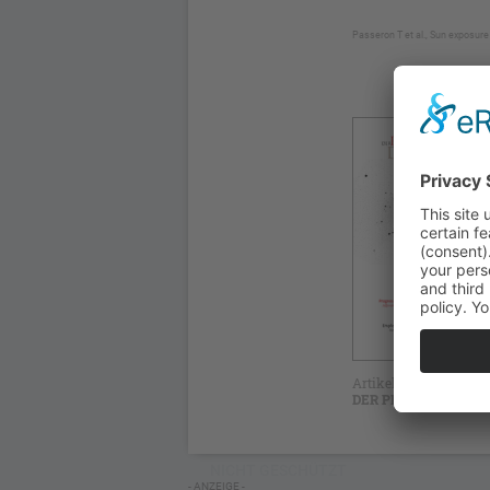
Passeron T et al., Sun exposure
Artikel erschienen in
DER PRIVATARZT DE
NICHT GESCHÜTZT
- ANZEIGE -