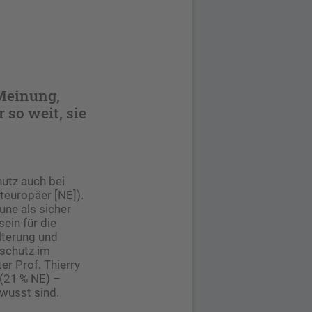
 Meinung,
 so weit, sie
utz auch bei
teuropäer [NE]).
ne als sicher
ein für die
lterung und
nschutz im
er Prof. Thierry
 (21 % NE) –
wusst sind.