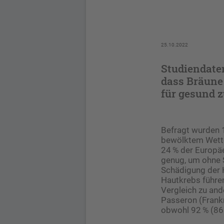
25.10.2022
Studiendate
dass Bräune 
für gesund z
Befragt wurden 
bewölktem Wetter
24 % der Europäe
genug, um ohne 
Schädigung der H
Hautkrebs führen
Vergleich zu and
Passeron (Frankr
obwohl 92 % (86 