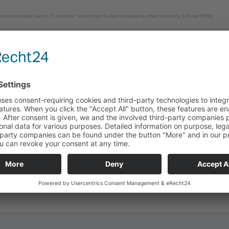
 and associated risks in 17 countries : results from Europe compared to other continents; E-Poster P0962
RMATOLOGIE Ausgabe 04/2022