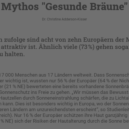
Mythos "Gesunde Bräune"
Dr. Christine Adderson-Kisser
n zufolge sind acht von zehn Europäern der
attraktiv ist. Ähnlich viele (73 %) gehen sogar
u halten.
17 000 Menschen aus 17 Ländern weltweit. Dass Sonnensch
 wichtig ist, wussten nur 56 % der Europäer (64 % der Nich
r (21 % NE) bewerteten eine bereits vorhandene Sonnenbräu
Sonnenschutz ins Freie zu gehen. „Wir müssen das Bewussts
autzellen durch Sonneneinstrahlung schärfen, die zu Lichta
 kann. Dies ist besonders wichtig in Europa, wo der Sonne
eren Ländern am unzureichendsten erscheint“, so Studienleit
eich). Nur 16 % der Europäer schützen ihre Haut ganzjährig
% NE) sich der Risiken der Hautalterung durch die Sonne be