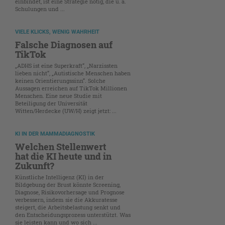
einbindet, ist eine Strategie nötig, die u. a.
Schulungen und ...
VIELE KLICKS, WENIG WAHRHEIT
Falsche Diagnosen auf
TikTok
„ADHS ist eine Superkraft“, „Narzissten
lieben nicht“, „Autistische Menschen haben
keinen Orientierungssinn“. Solche
Aussagen erreichen auf TikTok Millionen
Menschen. Eine neue Studie mit
Beteiligung der Universität
Witten/Herdecke (UW/H) zeigt jetzt: ...
KI IN DER MAMMADIAGNOSTIK
Welchen Stellenwert
hat die KI heute und in
Zukunft?
Künstliche Intelligenz (KI) in der
Bildgebung der Brust könnte Screening,
Diagnose, Risikovorhersage und Prognose
verbessern, indem sie die Akkuratesse
steigert, die Arbeitsbelastung senkt und
den Entscheidungsprozess unterstützt. Was
sie leisten kann und wo sich ...