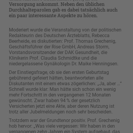
Versorgung ankommt. Neben den üblichen
Durchhalteparolen gab es dabei tatsächlich auch
ein paar interessante Aspekte zu hören.
Moderiert wurde die Veranstaltung von der politischen
Redakteurin des Deutschen Ärzteblatts, Rebecca
Beerheide, es diskutierten: Prof. Thomas Grechenig,
Geschäftsführer der Rise GmbH, Andreas Storm,
Vorstandsvorsitzender der DAK Gesundheit, die
Klinikerin Prof. Claudia Schmidtke und die
niedergelassene Gynäkologin Dr. Maike Henningsen.
Der Einstiegsfrage, ob sie den ersten Geburtstag
gebührend gefeiert hätten, beantworteten alle
Diskutanten mit einem etwas zögerlichen: „Ja, aber …“
Schnell wurde klar: Man hätte sich schon ein wenig
mehr Fortschritt in den vergangenen 12 Monaten
gewünscht. Zwar haben 94 % der gesetzlich
Versicherten jetzt eine Akte, aber deren Nutzung ist
trotz aller Jubelmeldungen noch sehr bescheiden.
Trotzdem war der Grundtenor positiv. Prof. Grechenig
hob hervor: „Was viele vergessen: Wir haben in den
vergangenen zehn Jahren ein System aufgebaut, das