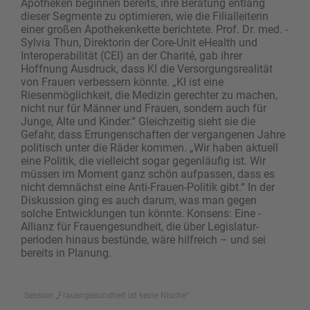
Apotheken beginnen bereits, ihre Beratung entlang
dieser ­Segmente zu optimieren, wie die Filialleiterin
einer großen Apothekenkette berichtete. Prof. Dr. med. ­
Sylvia Thun, Direktorin der Core-Unit eHealth und
Interoperabilität (CEI) an der Charité, gab ihrer
Hoffnung Ausdruck, dass KI die Versorgungsrealität
von Frauen verbessern könnte. „KI ist eine
Riesenmöglichkeit, die Medizin gerechter zu machen,
nicht nur für Männer und Frauen, sondern auch für
Junge, Alte und Kinder.“ Gleichzeitig sieht sie die
Gefahr, dass Errungenschaften der vergangenen Jahre
politisch unter die Räder kommen. „Wir haben aktuell
eine Politik, die vielleicht sogar gegenläufig ist. Wir
müssen im Moment ganz schön aufpassen, dass es
nicht demnächst eine Anti-Frauen-Politik gibt.“ In der
Diskussion ging es auch darum, was man gegen
solche Entwicklungen tun könnte. Konsens: Eine­ ­
Allianz für Frauengesundheit, die über Legislatur­
perioden hinaus bestünde, wäre hilfreich – und sei
bereits in Planung.
Session „Frauengesundheit ist keine Nische“