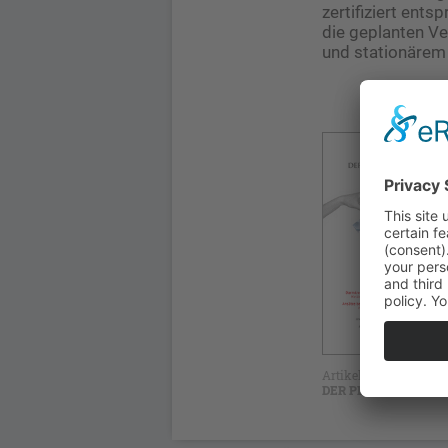
zertifiziert ent
die geplanten V
und stationärem 
Artikel erschienen in
DER PRIVATARZT Aus