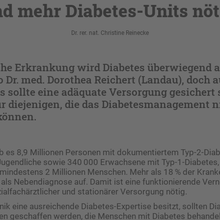
nd mehr Diabetes-Units nöt
Dr. rer. nat. Christine Reinecke
che Erkrankung wird Diabetes überwiegend 
o Dr. med. Dorothea Reichert (Landau), doch 
sollte eine adäquate Versorgung gesichert s
r diejenigen, die das Diabetesmanagement ni
können.
b es 8,9 Millionen Personen mit dokumentiertem Typ-2-­Dia
Jugendliche sowie 340 000 Erwachsene mit Typ-1-Diabetes, 
n mindestens 2 Millionen Menschen. Mehr als 18 % der Kran
als Nebendiagnose auf. Damit ist eine funktionierende Ver
ialfachärztlicher und stationärer Versorgung nötig.
inik eine ausreichende Diabetes-Expertise besitzt, sollten Di
ngen geschaffen werden, die Menschen mit Diabetes behande