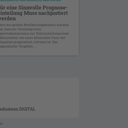
RÄKLINISCHE UND KLINISCHE ADIPOSITAS
ür eine Sinnvolle Prognose-
inteilung Muss nachjustiert
erden
aten aus großen Bevölkerungsstudien machen
ar, dass der Vorschlag einer
xpertenkommission zur Unterscheidung einer
räklinischen von einer klinischen Form der
ipositas prognostisch relevant ist. Das
agnostische Vorgehen ...
ediadaten DIGITAL
en