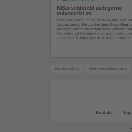
METABOLISCHE AZIDOSE
MSie schleicht sich gerne
unbemerkt an
Trotz eines normalen pH-Werts im Blut kann ei
(kompensierte) Störung des Säure-Basen-Hausha
vorliegen. Chronisch-metabolische Azidosen sin
Menschen mit Nierenerkrankungen häufig zun
unbemerkt. Es lohnt sich, dies im Hinterkopf zu
...
Diabetes mellitus
Stoffwechselerkrankungen
Kontakt
Imp
C