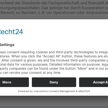
sprechend der Standards der Fachgesellschaft und finanziell 
ersorgungspauschalen. Das gelinge nur durch Kooperation
Bereich, so Reichert, z. B. vor Operationen oder Amputation
gabe 01/2025