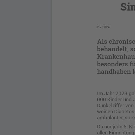
Si
2.7.2024
Als chronis
behandelt, s
Krankenhaus 
besonders fü
handhaben 
Im Jahr 2023 ga
000 Kinder und 
Dunkelziffer vo
weisen Diabetes 
ambulanter, spez
Da nur jede 5. Kl
allen Einrichtu