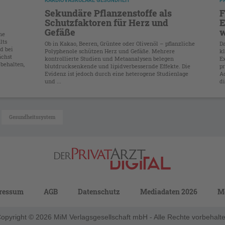
KARDIOVASKULÄRE GESUNDHEIT
P
Sekundäre Pflanzenstoffe als
F
Schutzfaktoren für Herz und
E
Gefäße
w
ne
lts
Ob in Kakao, Beeren, Grüntee oder Olivenöl – pflanzliche
D
d bei
Polyphenole schützen Herz und Gefäße. Mehrere
kl
ächst
kontrollierte Studien und Metaanalysen belegen
E
 behalten,
blutdrucksenkende und lipidverbessernde Effekte. Die
p
Evidenz ist jedoch durch eine heterogene Studienlage
Ad
und ...
di
Gesundheitssystem
ressum
AGB
Datenschutz
Mediadaten 2026
M
opyright © 2026 MiM Verlagsgesellschaft mbH - Alle Rechte vorbehalt