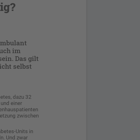
ig?
ambulant
auch im
ein. Das gilt
cht selbst
betes, dazu 32
und einer
kenhauspatienten
netzung zwischen
abetes-Units in
ln. Und zwar