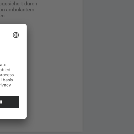
abgesichert durch
 von ambulantem
en.