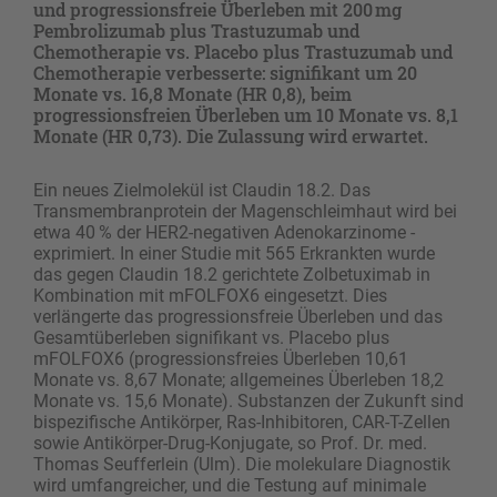
und progressionsfreie Überleben mit 200 mg
Pembrolizumab plus Trastuzumab und
Chemotherapie vs. Placebo plus Trastuzumab und
Chemotherapie verbesserte: signifikant um 20
Monate vs. 16,8 Monate (HR 0,8), beim
progressionsfreien Überleben um 10 Monate vs. 8,1
Monate (HR 0,73). Die Zulassung wird erwartet.
Ein neues Zielmolekül ist Claudin 18.2. Das
Transmembranprotein der Magenschleimhaut wird bei
etwa 40 % der HER2-negativen Adenokarzinome ­
exprimiert. In einer Studie mit 565 Erkrankten wurde
das gegen Claudin 18.2 gerichtete Zolbetuximab in
Kombination mit mFOLFOX6 eingesetzt. Dies
verlängerte das progressionsfreie Überleben und das
Gesamtüberleben signifikant vs. Placebo plus
mFOLFOX6 (progressionsfreies Überleben 10,61
Monate vs. 8,67 Monate; allgemeines Überleben 18,2
Monate vs. 15,6 Monate). Substanzen der Zukunft sind
bispezifische Antikörper, Ras-Inhibitoren, CAR-T-Zellen
sowie Antikörper-Drug-Konjugate, so Prof. Dr. med.
Thomas Seufferlein (Ulm). Die molekulare Diagnostik
wird ­umfangreicher, und die Testung auf minimale