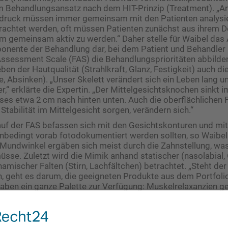
tem Behandlungsansatz nach dem HIT-Prinzip (Treatment). „
druck müssen immer gemeinsam mit den Patienten analysie
achtet werden, oft müssen Patienten zunächst aus ihrem De
m gemeinsam aktiv zu werden.“ Daher stelle für Waibel da
onente der Behandlung dar, bei dem Patient und Behandler 
 Assessment Scale (FAS) die Behandlungsprioritäten abbilde
ben der Hautqualität (Strahlkraft, Glanz, Festigkeit) auch d
, Absinken). „Unser Skelett verändert sich ein Leben lang u
r,“ erklärte die Expertin. „Der Mittelgesichtsknochen sinkt 
es etwa 2 cm nach hinten unten. Auch die oberflächlichen Fe
Stabilität im Mittelgesicht sorgen, verändern sich.“
auf der FAS befassen sich mit den Gesichtskonturen und m
nbedingt vorab fotodokumentiert werden sollten, so Waibel
 Mundwinkel ergäben sich meist durch die Zahnstellung, wa
üsse. Zuletzt wird die Mimik anhand statischer (nasolabial, 
mischer Falten (Stirn, Lachfältchen) betrachtet. „Steht der
 geht es ­darum, die geeigneten Produkte aus dem Portfoli
haben ein ganze ­Palette zur Verfügung: Muskelrelaxanzien 
und festere Filler, die formen, konturieren und Falten auffülle
s Feuchtigkeitsgleichgewicht der Haut wiederherstellen. Un
v – also nicht über den Umweg des Entzündungsreizes – die 
on stimulieren, wie die Mikropartikel von biologisch aktiver