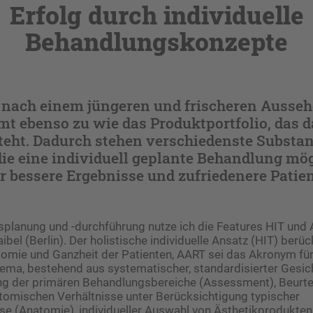
Erfolg durch individuelle
Behandlungskonzepte
nach einem jüngeren und frischeren Ausse
t ebenso zu wie das Produkt­portfolio, das d
teht. Dadurch stehen verschiedenste Substa
ie eine individuell geplante Behandlung mö
 bessere Ergebnisse und zufriedenere Patie
planung und -durchführung nutze ich die Features HIT und A
bel (Berlin). Der holistische individuelle ­Ansatz (HIT) berüc
omie und Ganzheit der Patienten, AART sei das Akronym für
ma, bestehend aus systematischer, standardisierter Gesich
ung der primären Behandlungsbereiche (Assessment), Beurte
atomischen Verhältnisse unter Berücksichtigung typischer
e (Anatomie), individueller Auswahl von Ästhetikprodukten