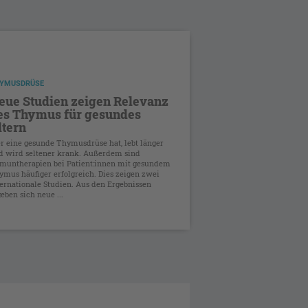
YMUSDRÜSE
eue Studien zeigen Relevanz
es Thymus für gesundes
ltern
r eine gesunde Thymusdrüse hat, lebt länger
d wird seltener krank. Außerdem sind
muntherapien bei Patient:innen mit gesundem
ymus häufiger erfolgreich. Dies zeigen zwei
ternationale Studien. Aus den Ergebnissen
eben sich neue ...