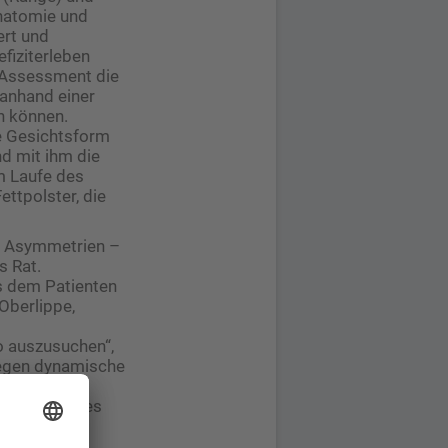
Anatomie und
rt und
fiziterleben
s Assessment die
anhand einer
n können.
ie Gesichtsform
nd mit ihm die
im Laufe des
ttpolster, die
it Asymmetrien –
s Rat.
s dem Patienten
Oberlippe,
o auszusuchen“,
gegen ­dynamische
n, sowie ­
d dann gibt es
natürliche
 Poly-L-