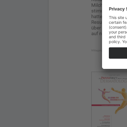
Milchsäure (PLLA
stimulation und ­
hatte das Kolla
Resultat sind st
über die Wochen 
auf natürlichem 
Mittagssymposium „Glow On: Ei