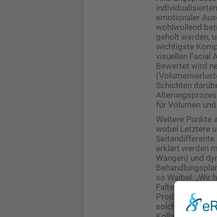
individu­alisier
emotionaler Aus
wohlwollend betr
geholt werden, u
wichtigste Komp
visuellen Facial
Bewertet wird ne
(Volumenverluste
Schichten darübe
Alterungsprozess
für Volumen und 
Weitere Punkte 
wobei Letztere u
Seitendifferente
erklärt werden m
Wangen) und dyna
Behandlungsplan,
so Waibel. „Wir 
Falten, weichere 
Produkte, die da
solche, die akti
Kollagenprodukti