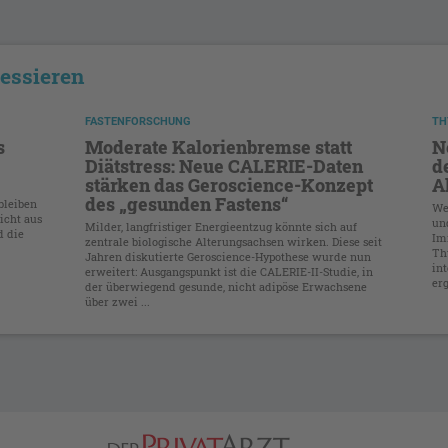
ressieren
FASTENFORSCHUNG
TH
s
Moderate Kalorienbremse statt
N
Diätstress: Neue CALERIE-Daten
d
stärken das Geroscience-Konzept
A
des „gesunden Fastens“
bleiben
We
icht aus
un
Milder, langfristiger Energieentzug könnte sich auf
d die
Im
zentrale biologische Alterungsachsen wirken. Diese seit
Th
Jahren diskutierte Geroscience-Hypothese wurde nun
in
erweitert: Ausgangspunkt ist die CALERIE-II-Studie, in
erg
der überwiegend gesunde, nicht adipöse Erwachsene
über zwei ...