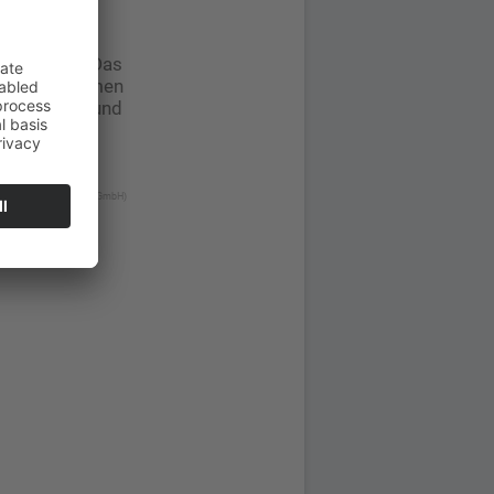
on und -
. „In Studien
e Waibel. „Das
serungen nehmen
LA zerfällt und
 Galderma Laboratorium GmbH)