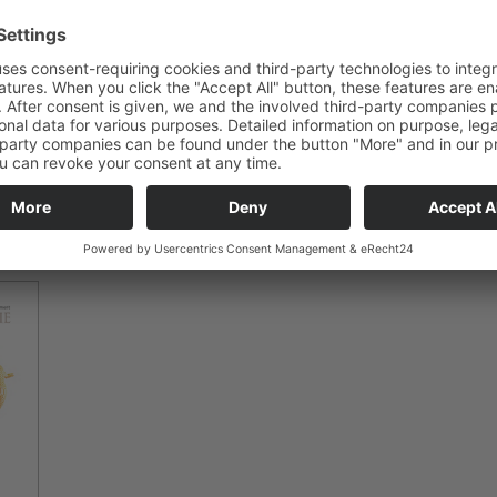
), die tief in der Dermis wirken und zur Fibroblastenmigrati
somit Bildung von Kollagen Typ I und III sowie Elastin führen
gen Typ I nach drei Monaten um 66,5 % zugenommen“, betont
raffere Haut, feinere Poren und weniger Falten. Die Verbes
zu und können bis zu über zwei Jahre anhalten, bevor die PL
Wege eliminiert wird.“
n holistischer und individueller Behandlungsansatz mit Restylane® Skinbooster und Sculptra®“ (Veranstalter: