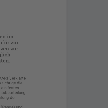
hen im
afür zur
nzen zur
glich
nten.
ART“, erklärte
ksichtige die
 ein festes
tsbeurtei­lung
ilung der
 (Range) und