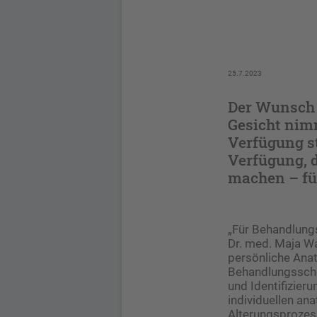
25.7.2023
Der Wunsch 
Gesicht nimm
Verfügung s
Verfügung, d
machen – für
„Für Behandlungs
Dr. med. Maja Wai
persönliche Anat
Behandlungssche
und Identifizier
individuellen an
Alterungsprozess