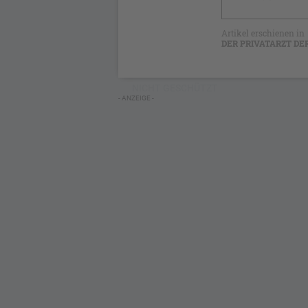
Artikel erschienen in
DER PRIVATARZT DE
NICHT GESCHÜTZT
- ANZEIGE -