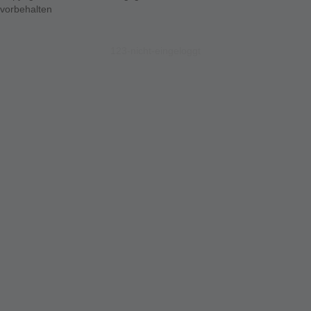
vorbehalten
123-nicht-eingeloggt