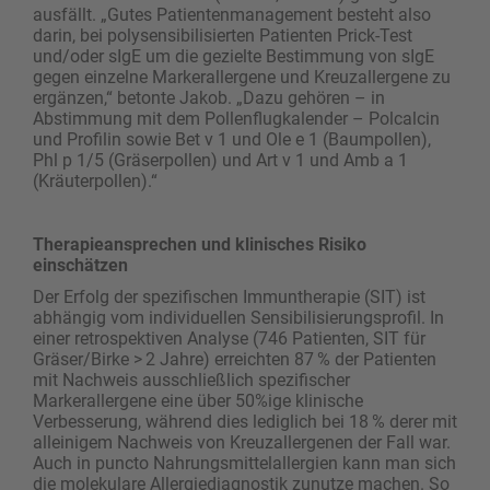
ausfällt. „Gutes Patientenmanagement besteht also
darin, bei polysensi­bilisierten Patienten Prick-Test
und/oder sIgE um die gezielte Bestimmung von sIgE
gegen einzelne ­Markerallergene und Kreuzallergene zu
ergänzen,“ betonte Jakob. „Dazu gehören – in
Abstimmung mit dem Pollenflugkalender – Polcalcin
und Profilin sowie Bet v 1 und Ole e 1 (Baumpollen),
Phl p 1/5 (Gräser­pollen) und Art v 1 und Amb a 1
(Kräuterpollen).“
Therapieansprechen und klinisches Risiko
einschätzen
Der Erfolg der spezifischen Immuntherapie (SIT) ist
abhängig vom individuellen Sensibilisierungsprofil. In
einer retrospektiven Analyse (746 Patienten, SIT für
Gräser/Birke > 2 Jahre) erreichten 87 % der Patienten
mit Nachweis ausschließlich spezifischer
Markerallergene eine über 50%ige klinische
Verbesserung, während dies lediglich bei 18 % derer mit
alleinigem Nachweis von Kreuzallergenen der Fall war.
Auch in puncto Nahrungsmittelallergien kann man sich
die molekulare Allergiediagnostik zunutze machen. So