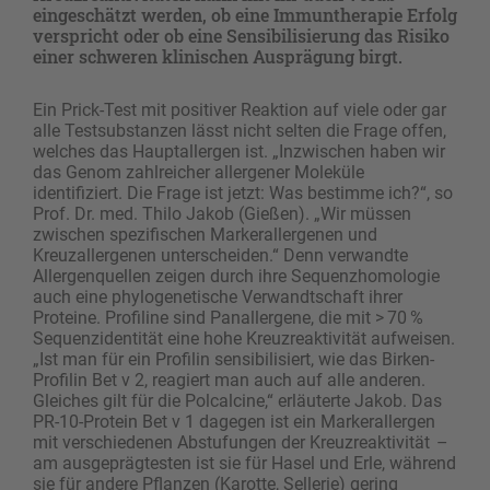
eingeschätzt werden, ob eine Immuntherapie Erfolg
verspricht oder ob eine Sensibilisierung das Risiko
einer schweren klinischen Ausprägung birgt.
Ein Prick-Test mit positiver Reaktion auf viele oder gar
alle Testsubstanzen lässt nicht selten die Frage offen,
welches das Hauptallergen ist. „Inzwischen haben wir
das Genom zahlreicher allergener Moleküle
identifiziert. Die Frage ist jetzt: Was bestimme ich?“, so
Prof. Dr. med. Thilo Jakob (Gießen). „Wir müssen
zwischen spezifischen Markerallergenen und
Kreuzallergenen unterscheiden.“ Denn verwandte
Allergenquellen zeigen durch ihre Sequenzhomologie
auch eine phylogenetische Verwandtschaft ihrer
Proteine. Profiline sind Panallergene, die mit > 70 %
Sequenzidentität eine hohe Kreuzreaktivität aufweisen.
„Ist man für ein Profilin sensibilisiert, wie das Birken-
Profilin Bet v 2, reagiert man auch auf alle anderen.
Gleiches gilt für die Polcalcine,“ erläuterte Jakob. Das
PR-10-Protein Bet v 1 dagegen ist ein Markerallergen
mit verschiedenen Abstufungen der Kreuzreaktivität –
am ausgeprägtesten ist sie für Hasel und Erle, während
sie für andere Pflanzen (Karotte, Sellerie) gering