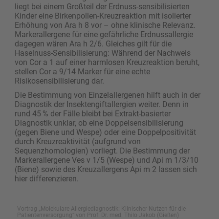
liegt bei einem Großteil der Erdnuss-sensibilisierten
Kinder eine Birkenpollen-Kreuz­reaktion mit isolierter
Erhöhung von Ara h 8 vor – ohne klinische Relevanz.
Markerallergene für eine gefährliche Erdnussallergie
dagegen wären Ara h 2/6. ­Gleiches gilt für die
Haselnuss-Sensibilisierung: ­Während der Nachweis
von Cor a 1 auf einer harmlosen Kreuzreaktion beruht,
stellen Cor a 9/14 ­Marker für eine echte
Risikosensibilisierung dar.
Die Bestimmung von Einzelallergenen hilft auch in der
Diagnostik der Insektengiftallergien weiter. Denn in
rund 45 % der Fälle bleibt bei Extrakt-basierter
Diagnostik unklar, ob eine Doppelsensibilisierung
(gegen Biene und Wespe) oder eine Doppelpositi­vität
durch Kreuzreaktivität (aufgrund von
Sequenzhomologien) vorliegt. Die Bestimmung der
Markerallergene Ves v 1/5 (Wespe) und Api m 1/3/10
(Biene) sowie des Kreuzallergens Api m 2 lassen sich
hier differenzieren.
Vortrag „Molekulare Allergiediagnostik: Klinischer Nutzen für die
Patientenversorgung“ von Prof. Dr. med. Thilo Jakob (Gießen)