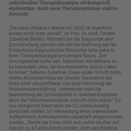
individuellen Therapiekonzepts wirkungsvoll
einzusetzen. Auch neue Therapieoptionen sind in
Aussicht.
„Die neue Urtikaria-Leitlinie von 2022 ist eigentlich
bereits nicht mehr aktuell“, so Prof. Dr. med. Torsten
Zuberbier (Berlin). Während bei der Diagnostik eher
Zurückhaltung geboten sei und die Hoffnung auf der
Entdeckung diagnostischer Biomarker ruhe, gebe es
beim Therapiemanagement einiges Neues. „Der
Grundgedanke sollte sein, Menschen mit Urtikaria so
zu behandeln, dass sie beschwerdefrei durchs Leben
kommen“, betonte Zuberbier. Einen ersten Schritt dahin
stellen Antihistaminika der zweiten Generation dar.
Doch nicht alle profitieren von einer Hemmung der
Histaminausschüttung. „Interessant wäre die
Bestimmung der Zytokinprofile in Quaddel-Biopsaten,
denn die Patho­mechanismen sind oft noch unklar.“ Da
das allergische Geschehen bei CU unterschwellig
persistiert, sollten zur Vermeidung eines unerwarteten
Aufflammens Antihista­minika dauerhaft eingenommen
werden. „Reicht die Dosis nicht aus, sollte sie eher auf
das bis zu ­4-Fache erhöht werden, statt verschiedene