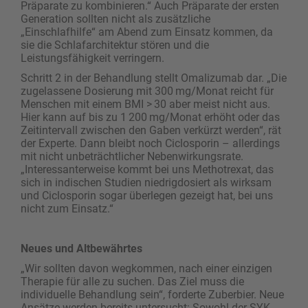
Präparate zu ­kombinieren.“ Auch Präparate der ersten
Generation sollten nicht als zusätzliche
„Einschlafhilfe“ am Abend zum Einsatz kommen, da
sie die Schlafarchitektur stören und die
Leistungsfähigkeit verringern.
Schritt 2 in der Behandlung stellt Omalizumab dar. „Die
zugelassene Dosierung mit 300 mg/Monat reicht für
Menschen mit einem BMI > 30 aber meist nicht aus.
Hier kann auf bis zu 1 200 mg/Monat erhöht oder das
Zeitintervall zwischen den Gaben verkürzt werden“, rät
der Experte. Dann bleibt noch Ciclosporin – allerdings
mit nicht unbeträchtlicher Nebenwirkungsrate.
„Interessanterweise kommt bei uns Methotrexat, das
sich in indischen Studien niedrigdosiert als wirksam
und Ciclosporin sogar überlegen gezeigt hat, bei uns
nicht zum Einsatz.“
Neues und Altbewährtes
„Wir sollten davon wegkommen, nach einer einzigen
Therapie für alle zu suchen. Das Ziel muss die
individuelle Behandlung sein“, forderte Zuberbier. Neue
Ansätze werden bereits untersucht: Sowohl der SYK-