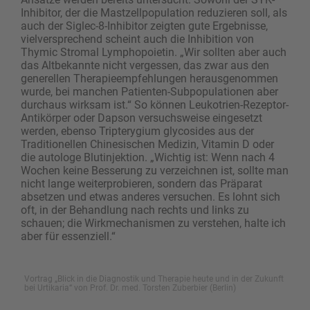
Inhibitor, der die Mastzellpopulation reduzieren soll, als
auch der Siglec-8-Inhibitor zeigten gute Ergebnisse,
vielversprechend scheint auch die Inhibition von
Thymic Stromal Lymphopoietin. „Wir sollten aber auch
das Altbekannte nicht vergessen, das zwar aus den
generellen Therapieempfehlungen herausgenommen
wurde, bei manchen Patienten-Subpopulationen aber
durchaus wirksam ist.“ So können Leukotrien-Rezeptor-
Antikörper oder Dapson versuchsweise eingesetzt
werden, ebenso Tripterygium glycosides aus der
Traditionellen Chinesischen Medizin, Vitamin D oder
die autologe Blutinjektion. „Wichtig ist: Wenn nach 4
Wochen keine Besserung zu verzeichnen ist, sollte man
nicht lange weiter­probieren, sondern das Präparat
absetzen und ­etwas anderes versuchen. Es lohnt sich
oft, in der Behandlung nach rechts und links zu
schauen; die Wirkmechanismen zu verstehen, halte ich
aber für essenziell.“
Vortrag „Blick in die Diagnostik und Therapie heute und in der Zukunft
bei Urtikaria“ von Prof. Dr. med. Torsten Zuberbier (Berlin)