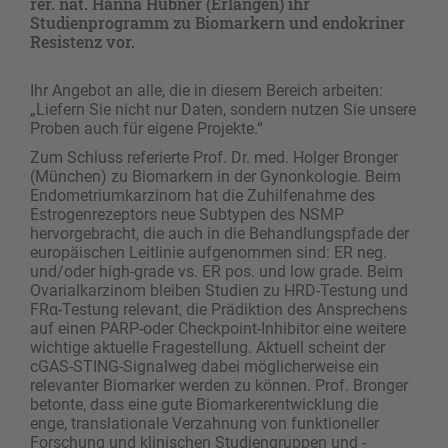
rer. nat. Hanna Hübner (Erlangen) ihr
Studienprogramm zu Biomarkern und endokriner
Resistenz vor.
Ihr Angebot an alle, die in diesem Bereich arbeiten:
„Liefern Sie nicht nur Daten, sondern nutzen Sie unsere
­Proben auch für eigene Projekte.“
Zum Schluss referierte Prof. Dr. med. Holger Bronger
(München) zu Biomarkern in der Gynonkologie. Beim
Endometriumkarzinom hat die Zuhilfenahme des
Estrogenrezeptors neue Subtypen des NSMP
hervorgebracht, die auch in die Behandlungspfade der
europäischen Leitlinie aufgenommen sind: ER neg.
und/oder high-grade vs. ER pos. und low grade. Beim
Ovarialkarzinom bleiben Studien zu HRD-Testung und
FRα-Testung relevant, die Prädiktion des Ansprechens
auf einen PARP-oder Checkpoint-Inhibitor eine weitere
wichtige aktuelle Fragestellung. Aktuell scheint der
cGAS-STING-Signalweg dabei möglicherweise ein
relevanter Biomarker werden zu können. Prof. Bronger
betonte, dass eine gute Biomarkerentwicklung die
enge, translationale Verzahnung von funktioneller
Forschung und klinischen Studiengruppen und -