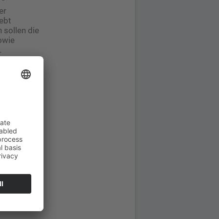
er
ebt
sollen die
owie
.