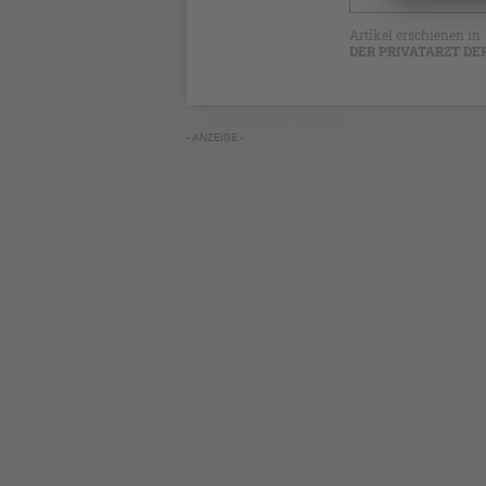
Artikel erschienen in
DER PRIVATARZT DE
NICHT GESCHÜTZT
- ANZEIGE -