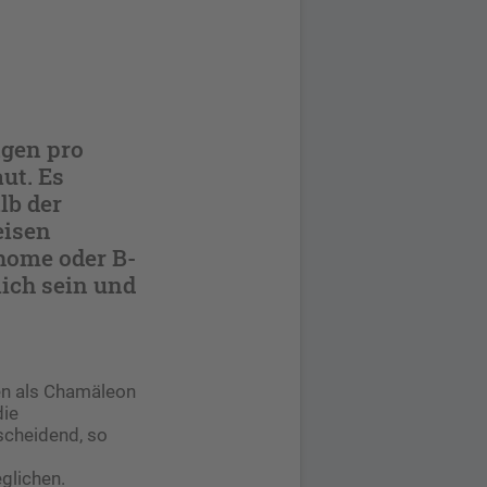
gen pro
ut. Es
lb der
eisen
home oder B-
ich sein und
ten als Chamäleon
die
tscheidend, so
glichen.