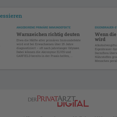
ressieren
ANGEBORENE PRIMÄRE IMMUNDEFEKTE
EIGENBRAUER-
Warnzeichen richtig deuten
Wenn die 
wird
Etwa die Hälfte aller primären Immundefekte
wird erst bei Erwachsenen über 25 Jahre
.
Alkoholvergift
diagnostiziert – oft nach jahrelanger Odyssee.
Eigenbrauer-Syn
Dabei können die Akronyme ELVIS und
Darmflora über
GARFIELD bereits in der Praxis helfen, ...
Nährstoffen gro
.
Menschen persönl