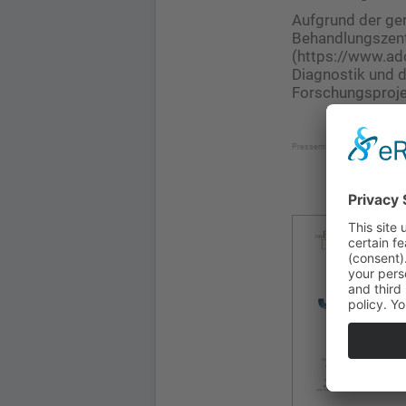
Aufgrund der ger
Behandlungszent
(https://www.ad
Diagnostik und d
Forschungsproje
Pressemitteilung der Arbeitsg