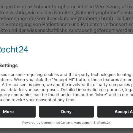
ingen Inzidenz kutaner Lymphome ist eine Vernetzung aktiv
ren wichtig, wie sie das Komitee „Kutane Lymphome“ anstr
o-homepage.de/komitees/kutane-lymphome.html). Dadurch 
ie Versorgung von Patientinnen und Patienten verbessert s
kte und der wissenschaftliche Austausch gefördert werden
emeinschaft Dermatologische Onkologie (ADO), September 202