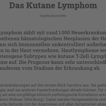
Das Kutane Lymphom
Angelika Bauer-Delto
Lymphom zählt mit rund 1 000 Neuerkrankun
 seltenen hämatologischen Neoplasien der Ha
enn sich Immunzellen unkontrolliert außerha
n in der Haut vermehren. Hautlymphome w
heterogene Subtypen wie kutane T-Zell-Lymp
me auf. Die Prognose kann sehr unterschiedl
 anderem vom Stadium der Erkrankung ab.
utveränderungen auf den ersten Blick harmlos aus. Sie gel
gie, weil sie anderen Hauterkrankungen ähneln können. Für 
 sei eine sorgfältige klinisch-pathologische Korrelation en
Marion Wobser (Würzburg). Dabei werden feingewebliche und
sche Befunde mit der Anamnese und allen Symptomen abge