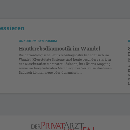
ressieren
ONKODERM-SYMPOSIUM
U
Hautkrebsdiagnostik im Wandel
Die dermatologische Hautkrebsdiagnostik befindet sich im
Wandel. KI-gestützte Systeme sind heute besonders stark in
.
der Klassifikation sichtbarer Läsionen, im Läsions-Mapping
A
sowie im longitudinalen Matching über Verlaufsaufnahmen.
E
Dadurch können neue oder dynamisch ...
S
.
D
M