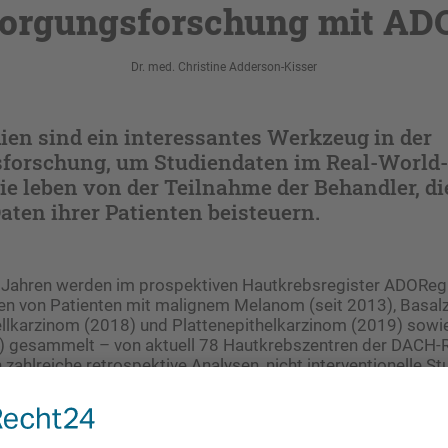
orgungsforschung mit A
Dr. med. Christine Adderson-Kisser
ien sind ein interessantes Werkzeug in der
forschung, um Studiendaten im Real-World-
Sie leben von der Teilnahme der Behandler, di
aten ihrer Patienten beisteuern.
 Jahren werden im prospektiven Hautkrebsregister ADOReg
n von Patienten mit malignem Melanom (seit 2013), Basal
ellkarzinom (2018) und Plattenepithelkarzinom (2019) sow
gesammelt – von aktuell 78 Hautkrebszentren der DACH-R
 zahlreiche retrospektive Analysen, nicht interventionelle S
he Projekte und stehen nach Antragstellung auch den teiln
ines der aktuellen Projekte ist die TRIM-Analyse zur Validier
as Therapieansprechen von Patienten mit malignem Melanom.
heckpoint-Inhibition konnte bereits ein prädiktiver Nutze