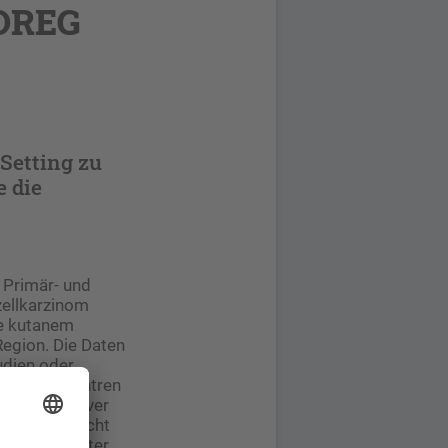
DOREG
Setting zu
e die
 Primär- und
zellkarzinom
ie kutanem
egion. Die Daten
tudien oder
ehmenden Zentren
ung prädiktiver
 Für die nicht
n der Parameter