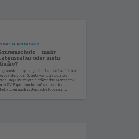
V-EXPOSITION IM FOKUS
Sonnenschutz – mehr
Lebensretter oder mehr
Risiko?
ngesichts stetig steigender Hautkrebszahlen in
uropa bleibt der Schutz vor ultravioletter
trahlung eine zentrale präventive Maßnahme.
och UV-Exposition beeinflusst über kutane
ediatoren auch systemische Prozesse. ...