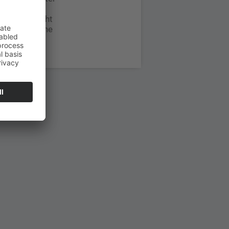
alysiertem
iv untersucht
zutrifft. Eine
igt.