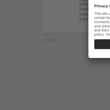
„PD-L1-Expressio
Tumorgewebe gez
werden, ob dies 
Vorab-Analyse mi
NICHT GESCHÜTZT
- ANZEIGE -