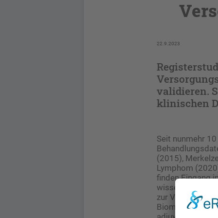
Vers
22.9.2023
Registerstud
Versorgungs
validieren. 
klinischen D
Seit nunmehr 10
Behandlungsdate
(2015), Merkelz
Lymphom (2020) 
finden Eingang in
wissenschaftlic
zur Verfügung. E
Biomarker für d
adjuvante Immunc