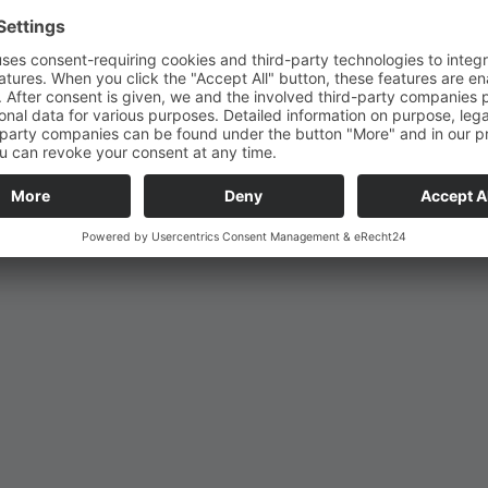
n“ und „Anzahl mutierter Onkogene“ in prätherapeutisch an
eigt werden. Analog soll nun am größeren Patientenkollekt
auch auf das Therapieansprechen unter BRAF/MEK-Inhibition 
t 100 Patienten hatte diesbezüglich keine Assoziation geze