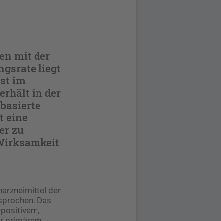
en mit der
gsrate liegt
rst im
rhält in der
basierte
t eine
er zu
Wirksamkeit
arzneimittel der
esprochen. Das
-positivem,
der primärem