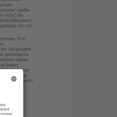
posium
rzinoms“ stellte
te (ADC) als
illsch (München)
egenüber der von
ntinnen. Prof.
en
n. Die gezielte
ein günstigeres
entinnen haben,
gue haben,
lechte Prognose
“ Er plädierte
reuung zu Hause zu
ll-Being und
ositiven
rt.
. KG)