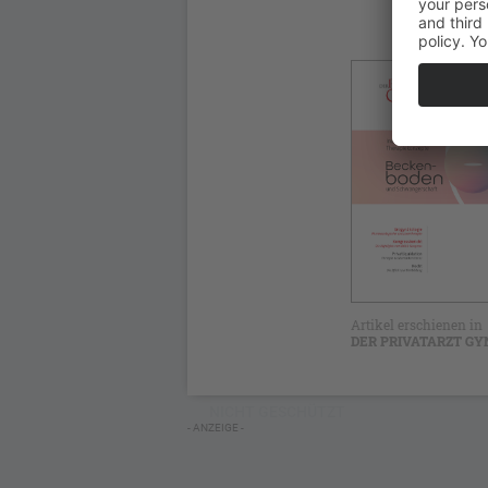
Artikel erschienen in
DER PRIVATARZT GYN
NICHT GESCHÜTZT
- ANZEIGE -