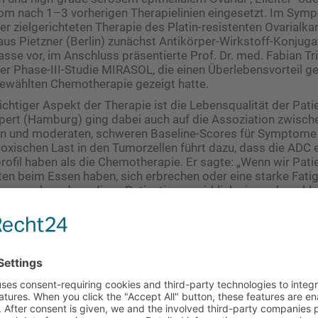
nom nach 1–3 vorherigen Therapielinien eingesetzt. Im Sym
der zielgerichteten Therapie des Platin-resistenten Ovarialka
laus Pietzner (Berlin) zunächst Antikörper-Wirkstoff-Konjuga
sse vor, im Anschluss präsentierte Prof. Dr. med. Fabian Tr
er Phase-III-Studie MIRASOL, die einen Überlebensvorteil g
gewählten Chemotherapie gezeigt hatte.
chtiger Aspekt der Therapie ist die Lebensqualität der Patie
ilpert (Hamburg) ging dabei auch auf die Assoziation zwisch
 und moderaten, schweren Baseline-Scores für Symptome ei
toxischen Last in den Tumorzellen führt dazu, dass die ADC 
fil haben als die Chemotherapie. Er sagte: „Wenn wir Pati
ten beim Essen haben, sich erbrechen oder eine starke Fati
 ausgehen, dass diese Patientinnen wirklich eine sehr sch
il viele die Therapie innerhalb der ersten Wochen abbrechen.
liativen Situation alles zu tun, um den Patientinnen eine Bet
 Bezug auf die Lebensqualität sowie das psychologische We
 mit Abstand das Beste“, wie er weiter ausführte. Mit dem p
ss es auch den Angehörigen das Abschiednehmen erleichte
 zielgerichteten Therapie des Platin-resistenten Ovarialkarzinoms“ (Veranstalter: AbbVie Deutschland GmbH & Co