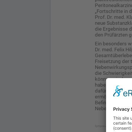
Peritonealkarzi
„Fortschritte in 
Prof. Dr. med. K
neue Substanzkla
die Ergebnisse d
den Prüfärzten 
Ein besonders wi
Dr. med. Felix H
Gesamtüberleben
Freisetzung der 
Nebenwirkungspro
die Schwierigkei
können wir davon
haben – auch, we
dafür, in der pal
ermöglichen. „In
Befinden ist das
Nebenaspekt, da
Symposium „Fortschritte in der