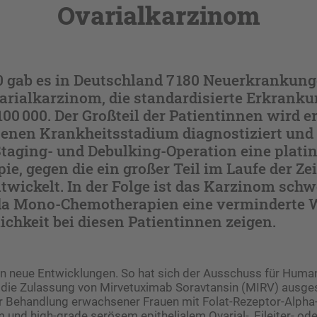
Ovarialkarzinom
0 gab es in Deutschland 7 180 Neuerkrankung
rialkarzinom, die standardisierte Erkrankun
 100 000. Der Großteil der Patientinnen wird e
tenen Krankheitsstadium diagnostiziert und e
taging- und Debulking-Operation eine platin
e, gegen die ein großer Teil im Laufe der Zei
twickelt. In der Folge ist das Karzinom schw
da Mono-Chemotherapien eine verminderte 
ichkeit bei diesen Patientinnen zeigen.
 neue Entwicklungen. So hat sich der Ausschuss für Human
r die Zulassung von Mirvetuximab Soravtansin (MIRV) ausg
r Behandlung erwachsener Frauen mit Folat-­Rezeptor-Alpha
m und high-grade serösem epithelialem Ovarial-, Eileiter- o