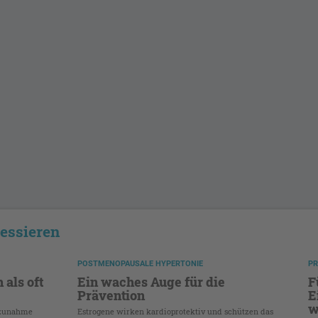
ressieren
POSTMENOPAUSALE HYPERTONIE
PR
 als oft
Ein waches Auge für die
F
Prävention
E
w
rzunahme
Estrogene wirken kardioprotektiv und schützen das