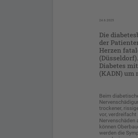
24.6.2025
Die diabetes
der Patient
Herzen fatal
(Düsseldorf)
Diabetes mi
(KADN) um m
Beim diabetisch
Nervenschädigung
trockener, riss
vor, verdreifach
Nervenschäden an
können Oberbauc
werden die Symp