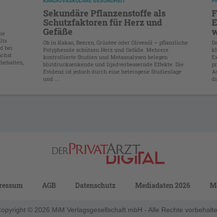
KARDIOVASKULÄRE GESUNDHEIT
P
Sekundäre Pflanzenstoffe als
F
Schutzfaktoren für Herz und
E
Gefäße
w
ne
lts
Ob in Kakao, Beeren, Grüntee oder Olivenöl – pflanzliche
D
d bei
Polyphenole schützen Herz und Gefäße. Mehrere
kl
ächst
kontrollierte Studien und Metaanalysen belegen
E
 behalten,
blutdrucksenkende und lipidverbessernde Effekte. Die
p
Evidenz ist jedoch durch eine heterogene Studienlage
Ad
und ...
di
ressum
AGB
Datenschutz
Mediadaten 2026
M
opyright © 2026 MiM Verlagsgesellschaft mbH - Alle Rechte vorbehalt