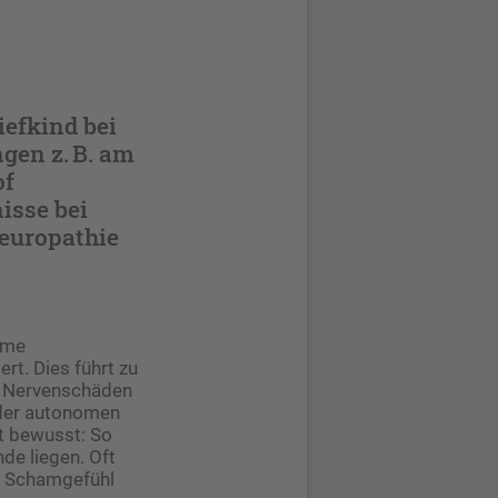
iefkind bei
gen z. B. am
of
isse bei
Neuropathie
ome
rt. Dies führt zu
e Nervenschäden
n der autonomen
t bewusst: So
e liegen. Oft
s Schamgefühl