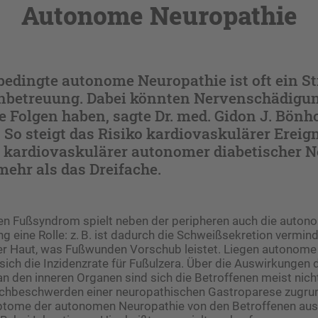
Autonome Neuropathie
bedingte autonome Neuropathie ist oft ein St
enbetreuung. Dabei könnten Nervenschädigun
e Folgen haben, sagte Dr. med. Gidon J. Bönh
. So steigt das Risiko kardiovaskulärer Ereign
t kardiovaskulärer autonomer diabetischer 
ehr als das Dreifache.
en Fußsyndrom spielt neben der peripheren auch die auton
 eine Rolle: z. B. ist dadurch die Schweißsekretion verminde
iger Haut, was Fußwunden Vorschub leistet. Liegen autonom
t sich die Inzidenzrate für Fußulzera. Über die Auswirkunge
 den inneren Organen sind sich die Betroffenen meist nich
hbeschwerden einer neuropathischen Gastroparese zugrund
tome der autonomen Neuropathie von den Betroffenen au