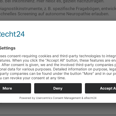
B. bei Inkontinenz. Hier heißt es, gezielt nachzufragen.
iagnostikinstrumente, z. B. spezifische Fragebögen, entwicke
 schnelles Screening auf autonome Neuropathie erlauben.
gabe 04/2025