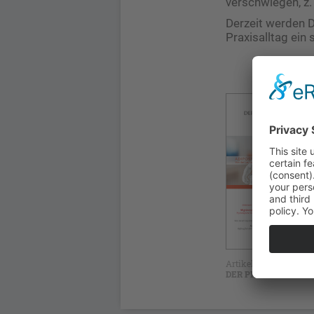
verschwiegen, z. 
Derzeit werden D
Praxisalltag ein
Artikel erschienen in
DER PRIVATARZT Aus