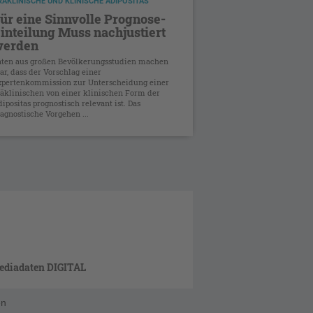
RÄKLINISCHE UND KLINISCHE ADIPOSITAS
ür eine Sinnvolle Prognose-
inteilung Muss nachjustiert
erden
aten aus großen Bevölkerungsstudien machen
ar, dass der Vorschlag einer
xpertenkommission zur Unterscheidung einer
räklinischen von einer klinischen Form der
ipositas prognostisch relevant ist. Das
agnostische Vorgehen ...
ediadaten DIGITAL
en