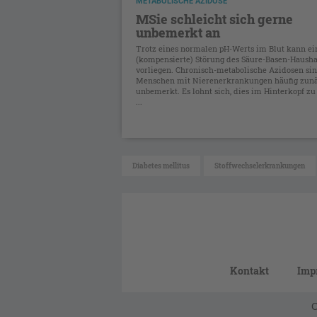
METABOLISCHE AZIDOSE
MSie schleicht sich gerne
unbemerkt an
Trotz eines normalen pH-Werts im Blut kann ei
(kompensierte) Störung des Säure-Basen-Hausha
vorliegen. Chronisch-metabolische Azidosen sin
Menschen mit Nierenerkrankungen häufig zun
unbemerkt. Es lohnt sich, dies im Hinterkopf zu
...
Diabetes mellitus
Stoffwechselerkrankungen
Kontakt
Imp
C