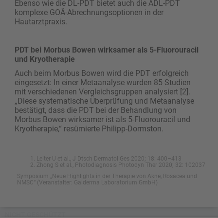
Ebenso wie die ­DL-PDT bietet auch die ADL-PDT
komplexe GOÄ-Abrechnungsoptionen in der
Hautarztpraxis.
PDT bei Morbus Bowen wirksamer als 5-Fluorouracil
und Kryotherapie
Auch beim Morbus Bowen wird die PDT erfolgreich
eingesetzt: In einer Metaanalyse wurden 85 Studien
mit verschiedenen Vergleichsgruppen analysiert [2].
„Diese systematische Überprüfung und Metaanalyse
bestätigt, dass die PDT bei der Behandlung von
Morbus Bowen wirksamer ist als 5-Fluorouracil und
Kryotherapie,“ resümierte Philipp-Dormston.
Leiter U et al., J Dtsch Dermatol Ges 2020; 18: 400–413
Zhong S et al., Photodiagnosis Photodyn Ther 2020; 32: 102037
Symposium „Neue Highlights in der Therapie von Akne, Rosacea und
NMSC“ (Veranstalter: Galderma Laboratorium GmbH)
NICHT GESCHÜTZT