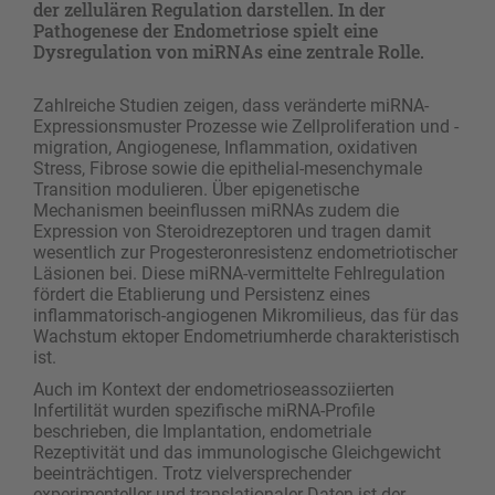
der zellulären Regulation darstellen. In der
Pathogenese der Endometriose spielt eine
Dysregulation von miRNAs eine zentrale Rolle.
Zahlreiche Studien zeigen, dass veränderte miRNA-
Expressionsmuster Prozesse wie Zellproliferation und -
migration, Angiogenese, Inflammation, oxidativen
Stress, Fibrose sowie die epithelial-mesenchymale
Transition modulieren. Über epigenetische
Mechanismen beeinflussen miRNAs zudem die
Expression von Steroidrezeptoren und tragen damit
wesentlich zur Progesteronresistenz endometriotischer
Läsionen bei. Diese miRNA-vermittelte Fehlregulation
fördert die Etablierung und Persistenz eines
inflammatorisch-angiogenen Mikromilieus, das für das
Wachstum ektoper Endometriumherde charakteristisch
ist.
Auch im Kontext der endometrioseassoziierten
Infertilität wurden spezifische miRNA-Profile
beschrieben, die Implantation, endometriale
Rezeptivität und das immunologische Gleichgewicht
beeinträchtigen. Trotz vielversprechender
experimenteller und translationaler Daten ist der