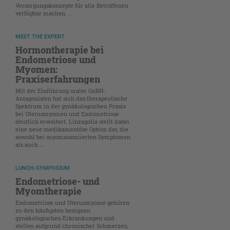
Versorgungskonzepte für alle Betroffenen
verfügbar machen. ...
MEET THE EXPERT
Hormontherapie bei
Endometriose und
Myomen:
Praxiserfahrungen
Mit der Einführung oraler GnRH-
Antagonisten hat sich das therapeutische
Spektrum in der gynäkologischen Praxis
bei Uterusmyomen und Endometriose
deutlich erweitert. Linzagolix stellt dabei
eine neue medikamentöse Option dar, die
sowohl bei myomassoziierten Symptomen
als auch ...
LUNCH-SYMPOSIUM
Endometriose- und
Myomtherapie
Endometriose und Uterusmyome gehören
zu den häufigsten benignen
gynäkologischen Erkrankungen und
stellen aufgrund chronischer Schmerzen,