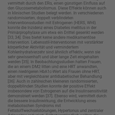
vermittelt durch den ERα, einen günstigen Einfluss auf
den Glucosemetabolismus. Diese Effekte können auch
in klinischen Studien belegt werden. In verschiedenen
randomisierten, doppelt verblindeten
Interventionsstudien mit Estrogenen (HERS, WHI)
konnte die Inzidenz eines Diabetes mellitus in der
Primärprophylaxe um etwa ein Drittel gesenkt werden
[33, 34]. Dies bietet keine andere medikamentöse
Intervention. Lebensstil-Interventionen mit verstärkter
körper­licher Aktivität und vermindertem
Kohlenhydratverzehr sind ähnlich effektiv, wenn sie
sehr gewissenhaft und über lange Zeit eingehalten
werden [35]. In Beobachtungsstudien hatten Frauen,
die an einem DM2 litten und eine HRT anwandten,
einen niedrigeren HbA1c-Wert als Frauen ohne HRT,
aber mit vergleichbarer antidiabetischer Behandlung
[36]. Auch in zahlreichen kleineren randomisierten,
doppelblinden Studien konnte der positive Effekt
insbesondere von Estrogenen auf die Insulinsensitivität
demonstriert werden [37]. Ebenso wird, vermittelt durch
die bessere Insulinwirkung, die Entwicklung eines
metabolischen Syndroms mit
Fettstoffwechselstörungen, Hypertonus und zentraler