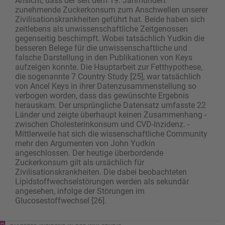
Ansicht, dass der seit dem 19. Jahrhundert
zunehmende Zuckerkonsum zum Anschwellen unserer
Zivilisationskrankheiten geführt hat. Beide haben sich
zeitlebens als unwissenschaft­liche Zeitgenossen
gegenseitig beschimpft. Wobei tatsächlich Yudkin die
besseren Belege für die unwissenschaftliche und
falsche Darstellung in den Publikationen von Keys
aufzeigen konnte. Die Hauptarbeit zur Fetthypothese,
die sogenannte 7 Country Study [25], war tatsächlich
von Ancel Keys in ihrer Datenzusammenstellung so
verbogen worden, dass das gewünschte Ergebnis
herauskam. Der ursprüngliche Datensatz umfasste 22
Länder und zeigte überhaupt keinen Zusammenhang ­
zwischen Cholesterinkonsum und CVD-Inzidenz. ­
Mittlerweile hat sich die wissenschaftliche Community
mehr den Argumenten von John Yudkin
angeschlossen. Der heutige überbordende
Zuckerkonsum gilt als ursächlich für
Zivilisationskrankheiten. Die dabei beobachteten
Lipidstoffwechselstörungen werden als sekundär
angesehen, infolge der ­Störungen im
Glucosestoffwechsel [26].