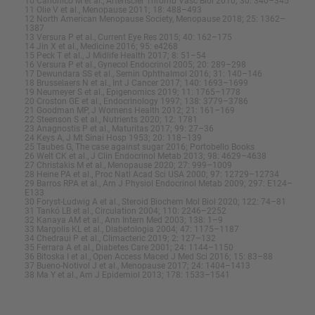
10 Canonico M et al., Arteriscler Thromb Vasc Biol 2010; 30: 340–345
11 Olie V et al., Menopause 2011; 18: 488–493
12 North American Menopause Society, Menopause 2018; 25: 1362–
1387
13 Versura P et al., Current Eye Res 2015; 40: 162–175
14 Jin X et al., Medicine 2016; 95: e4268
15 Peck T et al., J Midlife Health 2017; 8: 51–54
16 Versura P et al., Gynecol Endocrinol 2005; 20: 289–298
17 Dewundara SS et al., Semin Ophthalmol 2016; 31: 140–146
18 Brusselaers N et al., Int J Cancer 2017; 140: 1693–1699
19 Neumeyer S et al., Epigenomics 2019; 11: 1765–1778
20 Croston GE et al., Endocrinology 1997; 138: 3779–3786
21 Goodman MP, J Womens Health 2012; 21: 161–169
22 Steenson S et al., Nutrients 2020; 12: 1781
23 Anagnostis P et al., Maturitas 2017; 99: 27–36
24 Keys A, J Mt Sinai Hosp 1953; 20: 118–139
25 Taubes G, The case against sugar 2016; Portobello Books
26 Welt CK et al., J Clin Endocrinol Metab 2013; 98: 4629–4638
27 Christakis M et al., Menopause 2020; 27: 999–1009
28 Heine PA et al., Proc Natl Acad Sci USA 2000; 97: 12729–12734
29 Barros RPA et al., Am J Physiol Endocrinol Metab 2009; 297: E124–
E133
30 Foryst-Ludwig A et al., Steroid Biochem Mol Biol 2020; 122: 74–81
31 Tankó LB et al., Circulation 2004; 110: 2246–2252
32 Kanaya AM et al., Ann Intern Med 2003; 138: 1–9
33 Margolis KL et al., Diabetologia 2004; 47: 1175–1187
34 Chedraui P et al., Climacteric 2019; 2: 127–132
35 Ferrara A et al., Diabetes Care 2001; 24: 1144–1150
36 Bitoska I et al., Open Access Maced J Med Sci 2016; 15: 83–88
37 Bueno-Notivol J et al., Menopause 2017; 24: 1404–1413
38 Ma Y et al., Am J Epidemiol 2013; 178: 1533–1541