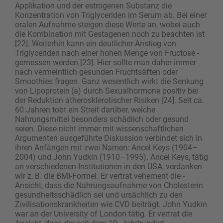
Applikation und der estrogenen Substanz die
Konzentration von Triglyceriden im Serum ab. Bei einer
oralen Aufnahme steigen diese Werte an, wobei auch
die Kombination mit Gestagenen noch zu beachten ist
[22]. ­Weiterhin kann ein deutlicher Anstieg von
Triglyceriden nach einer hohen Menge von Fructose ­
gemessen werden [23]. Hier sollte man daher immer
nach vermeintlich gesunden Fruchtsäften oder
Smoothies fragen. Ganz wesentlich wirkt die Senkung
von Lipoprotein (a) durch Sexualhormone positiv bei
der Reduktion atherosklerotischer Risiken [24]. Seit ca.
60 Jahren tobt ein Streit darüber, welche
Nahrungsmittel besonders schädlich oder gesund
seien. Diese nicht immer mit wissenschaftlichen
Argumenten ausgeführte Diskussion verbindet sich in
ihren Anfängen mit zwei Namen: Ancel Keys (1904–
2004) und John Yudkin (1910–1995). Ancel Keys, tätig
an verschiedenen Institutionen in den USA, verdanken
wir z. B. die BMI-Formel. Er vertrat vehement die ­
Ansicht, dass die Nahrungsaufnahme von Cholesterin
gesundheitsschädlich sei und ursächlich zu den
Zivilisationskrankheiten wie CVD beiträgt. John Yudkin
war an der University of London tätig. Er vertrat die