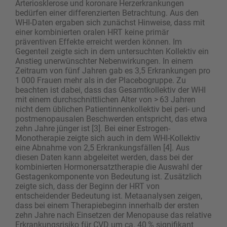
Arteriosklerose und koronare Herzerkrankungen
bedürfen einer differenzierten Betrachtung. Aus den
WHI-Daten ergaben sich zunächst Hinweise, dass mit
einer kombinierten oralen HRT keine primär
präventiven Effekte erreicht werden können. Im
Gegenteil zeigte sich in dem untersuchten Kollektiv ein
Anstieg unerwünschter Nebenwirkungen. In einem
Zeitraum von fünf Jahren gab es 3,5 Erkrankungen pro
1 000 Frauen mehr als in der Placebogruppe. Zu
beachten ist dabei, dass das Gesamtkollektiv der WHI
mit einem durchschnittlichen Alter von > 63 Jahren
nicht dem üblichen Patientinnenkollektiv bei peri- und
postmenopausalen Beschwerden entspricht, das etwa
zehn Jahre jünger ist [3]. Bei einer Estrogen-
Monotherapie zeigte sich auch in dem WHI-Kollektiv
eine Abnahme von 2,5 Erkrankungsfällen [4]. Aus
diesen Daten kann abgeleitet werden, dass bei der
kombinierten Hormonersatztherapie die Auswahl der
Gestagenkomponente von Bedeutung ist. Zusätzlich
zeigte sich, dass der Beginn der HRT von
entscheidender Bedeutung ist. Metaanalysen zeigen,
dass bei einem Therapiebeginn innerhalb der ersten
zehn Jahre nach Einsetzen der Menopause das ­relative
Erkrankungsrisiko für CVD um ca. 40 % signifikant