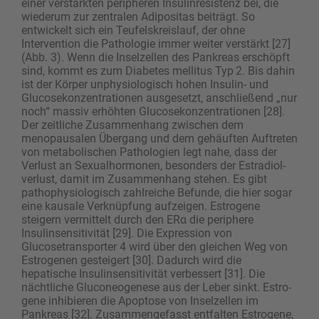
einer verstärkten peripheren Insulinresistenz bei, die
wiederum zur zentralen Adipositas beiträgt. So
entwickelt sich ein Teufelskreislauf, der ohne
Intervention die Pathologie­ ­immer weiter verstärkt [27]
(Abb. 3). Wenn die Inselzellen des Pankreas erschöpft
sind, kommt es zum Diabetes mellitus Typ 2. Bis dahin
ist der Körper unphysiologisch hohen Insulin- und
Gluco­sekonzentrationen ausgesetzt, anschließend „nur
noch“ massiv erhöhten Glucosekonzentra­tionen [28].
Der zeitliche Zusammenhang zwischen dem
menopausalen Übergang und dem gehäuften Auf­treten
von metabolischen Pathologien legt nahe, dass der
Verlust an Sexualhormonen, besonders der Estradiol­
verlust, damit im Zusammenhang stehen. Es gibt
pathophysiologisch zahlreiche Befunde, die hier sogar
eine kausale Verknüpfung aufzeigen. Estrogene
steigern vermittelt durch den ERα die periphere
Insulinsensitivität [29]. Die Expression von
Glucosetransporter 4 wird über den gleichen Weg von
Estrogenen gesteigert [30]. Dadurch wird die
hepatische Insulinsensitivität verbessert [31]. Die
nächtliche Gluconeogenese aus der Leber sinkt. Estro­
gene inhibieren die Apoptose von Inselzellen im
Pankreas [32]. Zusammengefasst entfalten Estrogene,