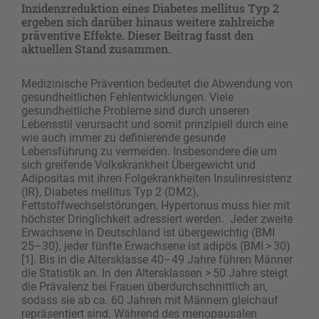
Inzidenzreduktion eines Diabetes mellitus Typ 2
ergeben sich darüber hinaus weitere zahlreiche
präventive Effekte. Dieser Beitrag fasst den
aktuellen Stand zusammen.
Medizinische Prävention bedeutet die Abwendung von
gesundheitlichen Fehlentwicklungen. Viele
gesundheitliche Probleme sind durch unseren
Lebensstil verursacht und somit prinzipiell durch eine
wie auch immer zu definierende gesunde
Lebensführung zu vermeiden. Insbesondere die um
sich greifende Volkskrankheit Übergewicht und
Adipositas mit ihren Folgekrankheiten Insulinresistenz
(IR), Diabetes mellitus Typ 2 (DM2),
Fettstoffwechselstörungen, Hypertonus muss hier mit
höchster Dringlichkeit adressiert werden. Jeder zweite
Erwachsene in Deutschland ist übergewichtig (BMI
25–30), jeder fünfte Erwachsene ist adipös (BMI > 30)
[1]. Bis in die Altersklasse 40–49 Jahre führen Männer
die Statistik an. In den Altersklassen > 50 Jahre steigt
die Prävalenz bei Frauen überdurchschnittlich an,
sodass sie ab ca. 60 Jahren mit Männern gleichauf
repräsentiert sind. Während des menopausalen